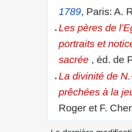
1789
, Paris: A.
Les pères de l'Eg
portraits et noti
sacrée
, éd. de 
La divinité de N
prêchées à la j
Roger et F. Che