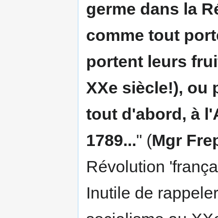
germe dans la Rév
comme tout porte
portent leurs fru
XXe siècle!), ou 
tout d'abord, à 
1789...
" (
Mgr Fre
Révolution 'frança
Inutile de rappele