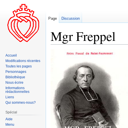
Page
Discussion
Mgr Freppel
Aller
Aller
Accueil
à
à
Modifications récentes
la
la
Toutes les pages
navigation
recherche
Personnages
Bibliothèque
Nous écrire
Informations
rédactionnelles
Liens
Qui sommes-nous?
Spécial
Aide
Menu