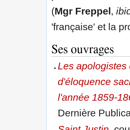
(
Mgr Freppel
,
ibi
'française' et la p
Ses ouvrages
Les apologistes c
d'éloquence sac
l'année 1859-18
Dernière Publica
Saint Justin
, cou