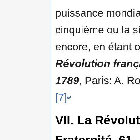
puissance mondia
cinquième ou la s
encore, en étant op
Révolution franç
1789
, Paris: A. R
[7]
VII. La Révolut
Fraternité. 61