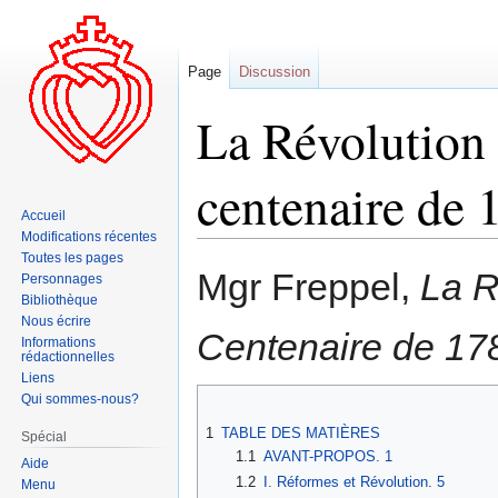
Page
Discussion
La Révolution 
centenaire de 
Accueil
Modifications récentes
Toutes les pages
Aller
Aller
Mgr Freppel,
La R
Personnages
à
à
Bibliothèque
la
la
Nous écrire
Centenaire de 17
navigation
recherche
Informations
rédactionnelles
Liens
Qui sommes-nous?
1
TABLE DES MATIÈRES
Spécial
1.1
AVANT-PROPOS. 1
Aide
1.2
I. Réformes et Révolution. 5
Menu