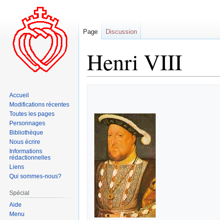
Page
Discussion
Henri VIII
Aller
Aller
Accueil
à
à
Modifications récentes
la
la
Toutes les pages
navigation
recherche
Personnages
Bibliothèque
Nous écrire
Informations
rédactionnelles
Liens
Qui sommes-nous?
Spécial
Aide
Menu