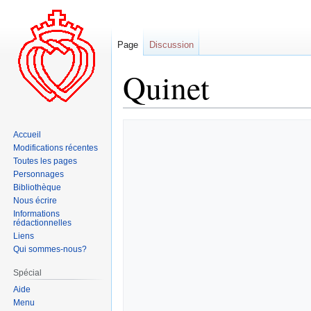
Page
Discussion
Quinet
Aller
Aller
Accueil
à
à
Modifications récentes
la
la
Toutes les pages
navigation
recherche
Personnages
Bibliothèque
Nous écrire
Informations
rédactionnelles
Liens
Qui sommes-nous?
Spécial
Aide
Menu