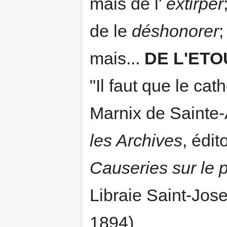
mais de l'
extirper
de le
déshonorer
;
mais...
DE L'ET
"Il faut que le ca
Marnix de Sainte
les Archives
, édit
Causeries sur le p
Libraie Saint-Jose
1894)