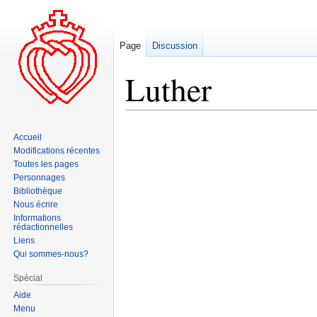
Page
Discussion
Luther
Aller
Aller
Accueil
à
à
Modifications récentes
la
la
Toutes les pages
navigation
recherche
Personnages
Bibliothèque
Nous écrire
Informations
rédactionnelles
Liens
Qui sommes-nous?
Spécial
Aide
Menu