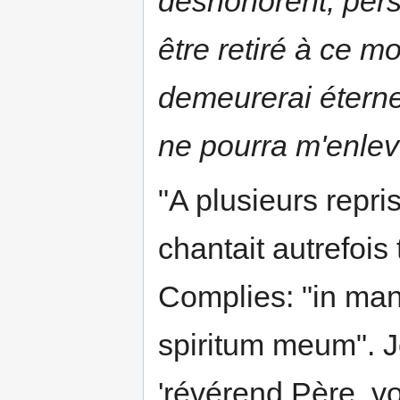
déshonorent, pers
être retiré à ce m
demeurerai éterne
ne pourra m'enlev
"A plusieurs repris
chantait autrefois 
Complies: "in ma
spiritum meum". J
'révérend Père, v