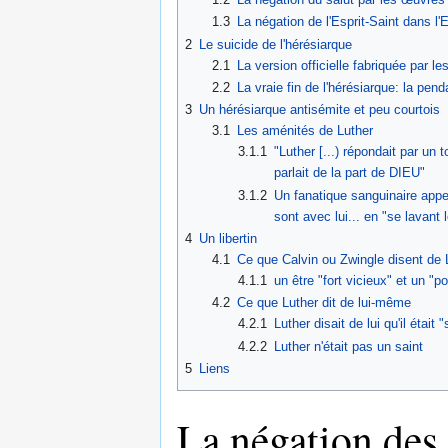
1.3
La négation de l'Esprit-Saint dans l'E
2
Le suicide de l'hérésiarque
2.1
La version officielle fabriquée par le
2.2
La vraie fin de l'hérésiarque: la pend
3
Un hérésiarque antisémite et peu courtois
3.1
Les aménités de Luther
3.1.1
"Luther [...) répondait par un
parlait de la part de DIEU"
3.1.2
Un fanatique sanguinaire appe
sont avec lui... en "se lavant
4
Un libertin
4.1
Ce que Calvin ou Zwingle disent de 
4.1.1
un être "fort vicieux" et un 
4.2
Ce que Luther dit de lui-même
4.2.1
Luther disait de lui qu'il était 
4.2.2
Luther n'était pas un saint
5
Liens
La négation des 