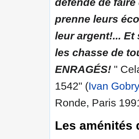
défende de fair
prenne leurs écon
leur argent!... Et
les chasse de t
ENRAGÉS!
" Cel
1542" (
Ivan Gobry
Ronde, Paris 1991
Les aménités 