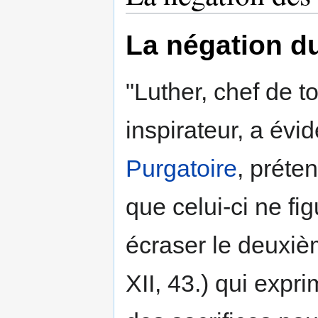
La négation d
"Luther, chef de t
inspirateur, a évi
Purgatoire
, préten
que celui-ci ne fig
écraser le deuxiè
XII, 43.) qui expri