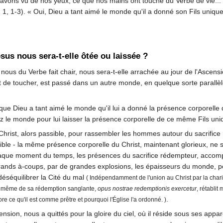
vons vu de nos yeux, ce que nos mains ont touché du Verbe de vie...
 1-3). « Oui, Dieu a tant aimé le monde qu'il a donné son Fils unique,
sus nous sera-t-elle ôtée ou laissée ?
nous du Verbe fait chair, nous sera-t-elle arrachée au jour de l'Ascens
 de toucher, est passé dans un autre monde, en quelque sorte parallèle 
 que Dieu a tant aimé le monde qu'il lui a donné la présence corporelle
ez le monde pour lui laisser la présence corporelle de ce même Fils uni
du Christ, alors passible, pour rassembler les hommes autour du sacrifice
ssible - la même présence corporelle du Christ, maintenant glorieux, n
haque moment du temps, les présences du sacrifice rédempteur, accompli
grands à-coups, par de grandes explosions, les épaisseurs du monde, p
déséquilibrer la Cité du mal
( Indépendamment de l'union au Christ par la charit
e même de sa rédemption sanglante,
opus nostrae redemptionis exercetur
, rétablit
.
e ce qu'il est comme prêtre et pourquoi l'Église l'a ordonné. )
nsion, nous a quittés pour la gloire du ciel, où il réside sous ses appare