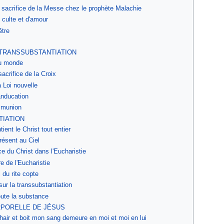
 sacrifice de la Messe chez le prophète Malachie
 culte et d'amour
être
A TRANSSUBSTANTIATION
du monde
sacrifice de la Croix
a Loi nouvelle
anducation
mmunion
TIATION
tient le Christ tout entier
présent au Ciel
e du Christ dans l'Eucharistie
e de l'Eucharistie
 du rite copte
sur la transsubstantiation
oute la substance
ORPORELLE DE JÉSUS
air et boit mon sang demeure en moi et moi en lui