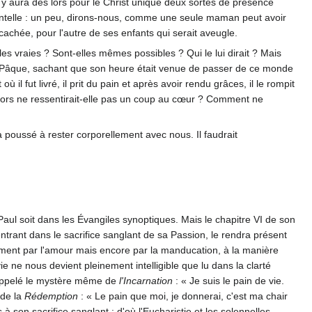
 y aura dès lors pour le Christ unique deux sortes de présence
ramentelle : un peu, dirons-nous, comme une seule maman peut avoir
cachée, pour l'autre de ses enfants qui serait aveugle.
es vraies ? Sont-elles mêmes possibles ? Qui le lui dirait ? Mais
de la Pâque, sachant que son heure était venue de passer de ce monde
 il fut livré, il prit du pain et après avoir rendu grâces, il le rompit
lors ne ressentirait-elle pas un coup au cœur ? Comment ne
a poussé à rester corporellement avec nous. Il faudrait
nt Paul soit dans les Évangiles synoptiques. Mais le chapitre VI de son
ntrant dans le sacrifice sanglant de sa Passion, le rendra présent
lement par l'amour mais encore par la manducation, à la manière
vie ne nous devient pleinement intelligible que lu dans la clarté
t rappelé le mystère même de
l'Incarnation
: « Je suis le pain de vie.
 de la
Rédemption
: « Le pain que moi, je donnerai, c'est ma chair
son sacrifice sanglant : d'où l'Eucharistie et les solennelles