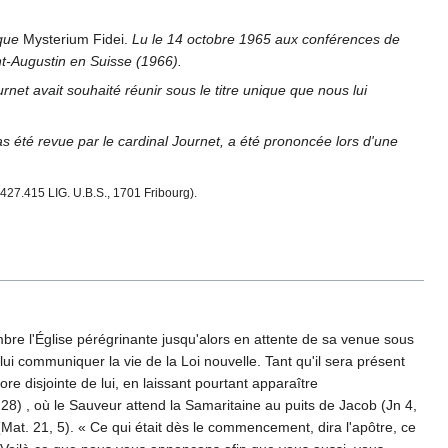
ique
Mysterium Fidei.
Lu le 14 octobre 1965 aux conférences de
nt-Augustin en Suisse (1966).
net avait souhaité réunir sous le titre unique que nous lui
as été revue par le cardinal Journet, a été prononcée lors d'une
427.415 LIG. U.B.S., 1701 Fribourg).
'ombre l'Église pérégrinante jusqu'alors en attente de sa venue sous
lui communiquer la vie de la Loi nouvelle. Tant qu'il sera présent
re disjointe de lui, en laissant pourtant apparaître
 28) , où le Sauveur attend la Samaritaine au puits de Jacob (Jn 4,
 (Mat. 21, 5). « Ce qui était dès le commencement, dira l'apôtre, ce