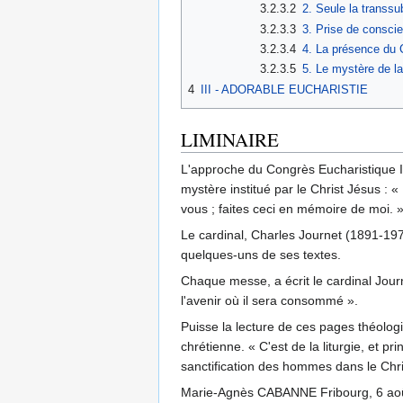
3.2.3.2
2. Seule la transs
3.2.3.3
3. Prise de conscie
3.2.3.4
4. La présence du C
3.2.3.5
5. Le mystère de la
4
III - ADORABLE EUCHARISTIE
LIMINAIRE
L'approche du Congrès Eucharistique In
mystère institué par le Christ Jésus : 
vous ; faites ceci en mémoire de moi. 
Le cardinal, Charles Journet (1891-197
quelques-uns de ses textes.
Chaque messe, a écrit le cardinal Journ
l'avenir où il sera consommé ».
Puisse la lecture de ces pages théologi
chrétienne. « C'est de la liturgie, et 
sanctification des hommes dans le Chris
Marie-Agnès CABANNE Fribourg, 6 ao