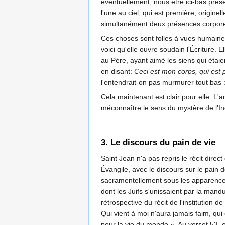
éventuellement, nous être ici-bas prés
l'une au ciel, qui est première, origin
simultanément deux présences corporelle
Ces choses sont folles à vues humaines.
voici qu'elle ouvre soudain l'Écriture.
au Père, ayant aimé les siens qui étaient
en disant:
Ceci est mon corps, qui est 
l'entendrait-on pas murmurer tout bas : 
Cela maintenant est clair pour elle. L'
méconnaître le sens du mystère de l'Inc
3. Le discours du pain de vie
Saint Jean n'a pas repris le récit direct
Évangile, avec le discours sur le pain 
sacramentellement sous les apparences 
dont les Juifs s'unissaient par la mandu
rétrospective du récit de l'institution
Qui vient à moi n'aura jamais faim, qui 
pour la vie du monde ». Au verset 53, o