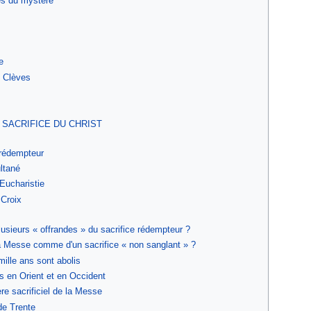
es du mystère
e
 Clèves
T SACRIFICE DU CHRIST
 rédempteur
ltané
'Eucharistie
 Croix
lusieurs « offrandes » du sacrifice rédempteur ?
la Messe comme d'un sacrifice « non sanglant » ?
ille ans sont abolis
 en Orient et en Occident
ère sacrificiel de la Messe
de Trente