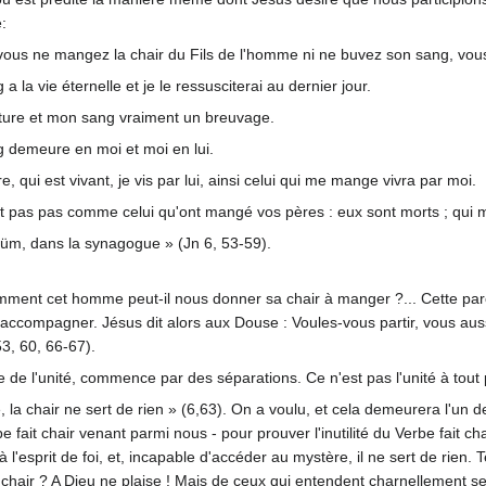
:
 si vous ne mangez la chair du Fils de l'homme ni ne buvez son sang, vou
la vie éternelle et je le ressusciterai au dernier jour.
iture et mon sang vraiment un breuvage.
 demeure en moi et moi en lui.
qui est vivant, je vis par lui, ainsi celui qui me mange vivra par moi.
'est pas pas comme celui qu'ont mangé vos pères : eux sont morts ; qui
üm, dans la synagogue » (Jn 6, 53-59).
ment cet homme peut-il nous donner sa chair à manger ?... Cette parol
 l'accompagner. Jésus dit alors aux Douse : Voules-vous partir, vous auss
53, 60, 66-67).
 de l'unité, commence par des séparations. Ce n'est pas l'unité à tout 
ivifie, la chair ne sert de rien » (6,63). On a voulu, et cela demeurera 
e fait chair venant parmi nous - pour prouver l'inutilité du Verbe fait cha
'esprit de foi, et, incapable d'accéder au mystère, il ne sert de rien. T
pre chair ? A Dieu ne plaise ! Mais de ceux qui entendent charnellement s