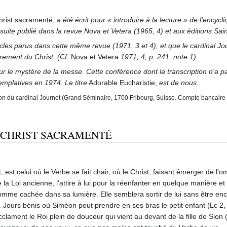
Christ sacramenté,
a été écrit pour « introduire à la lecture » de l'encycl
suite publié dans la revue Nova et Vetera (1965, 4) et aux éditions Sai
es parus dans cette même revue (1971, 3 et 4), et que le cardinal Jour
crement du Christ. (Cf.
Nova et Vetera
1971, 4, p. 241, note 1).
ur le mystère de la messe. Cette conférence dont la transcription n'a p
emplatives en 1974. Le titre
Adorable Eucharistie,
est de nous.
tion du cardinal Journet (Grand Séminaire, 1700 Fribourg, Suisse. Compte bancaire 
U CHRIST SACRAMENTÉ
 est celui où le Verbe se fait chair, où le Christ, faisant émerger de l
la Loi ancienne, l'attire à lui pour la réenfanter en quelque manière et 
 comme cachée dans sa lumière. Elle semblera sortir de lui sans être enco
. Jours bénis où Siméon peut prendre en ses bras le petit enfant (Lc 2,
cclament le Roi plein de douceur qui vient au devant de la fille de Sion