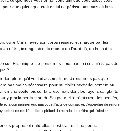
 Voilà ce que nous vous annonçons afin que vous aussi, vous
 pour que quiconque croit en lui ne périsse pas mais ait la vie
ion, où le Christ, avec son corps ressuscité, marqué par les
au nôtre, inimaginable, le monde de l'au-delà, de la fin des
 de son Fils unique, ne penserons-nous pas - si cela n'est pas de
que ?
 rédempteur qu'il voulait accomplir, ne dirons-nous pas que -
e sera pas moins nécessaire pour multiplier mystérieusement au
 en une seule fois sur la Croix, mais dont les rayons sanglants
our y proclamer la mort du Seigneur et la rémission des péchés,
é et la communion eucharistique, l'acte de consacrer, c'est-à-dire de rendre
 mystérieusement l'équilibre spirituel du monde. Le prêtre qui s'abstient de
nces propres et naturelles, il est clair qu'il ne pourra,