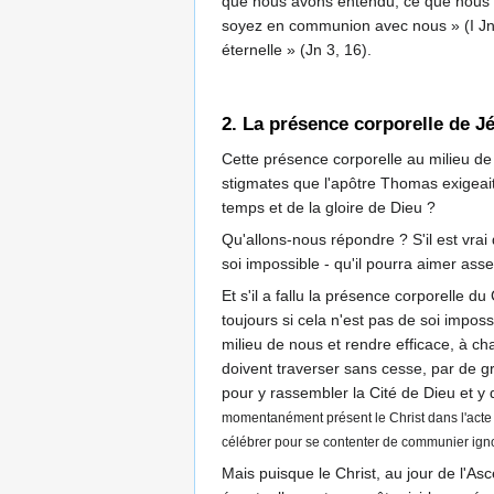
que nous avons entendu, ce que nous a
soyez en communion avec nous » (I Jn 1,
éternelle » (Jn 3, 16).
2. La présence corporelle de Jé
Cette présence corporelle au milieu de 
stigmates que l'apôtre Thomas exigeait
temps et de la gloire de Dieu ?
Qu'allons-nous répondre ? S'il est vrai
soi impossible - qu'il pourra aimer ass
Et s'il a fallu la présence corporelle 
toujours si cela n'est pas de soi impo
milieu de nous et rendre efficace, à c
doivent traverser sans cesse, par de 
pour y rassembler la Cité de Dieu et y 
momentanément présent le Christ dans l'act
célébrer pour se contenter de communier ignor
Mais puisque le Christ, au jour de l'Asce