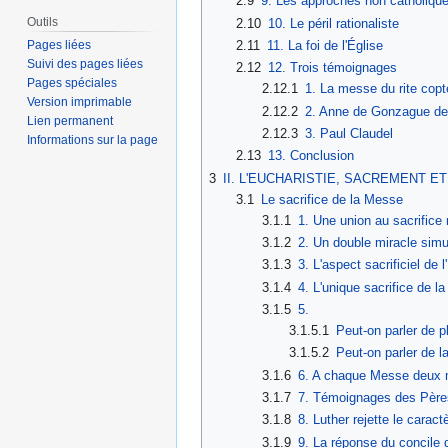
2.9
9. Les approches non catholiqu
Outils
2.10
10. Le péril rationaliste
2.11
11. La foi de l'Église
Pages liées
Suivi des pages liées
2.12
12. Trois témoignages
Pages spéciales
2.12.1
1. La messe du rite copt
Version imprimable
2.12.2
2. Anne de Gonzague de
Lien permanent
2.12.3
3. Paul Claudel
Informations sur la page
2.13
13. Conclusion
3
II. L'EUCHARISTIE, SACREMENT E
3.1
Le sacrifice de la Messe
3.1.1
1. Une union au sacrifice
3.1.2
2. Un double miracle simu
3.1.3
3. L'aspect sacrificiel de l
3.1.4
4. L'unique sacrifice de la
3.1.5
5.
3.1.5.1
Peut-on parler de p
3.1.5.2
Peut-on parler de 
3.1.6
6. A chaque Messe deux m
3.1.7
7. Témoignages des Pères
3.1.8
8. Luther rejette le caract
3.1.9
9. La réponse du concile 