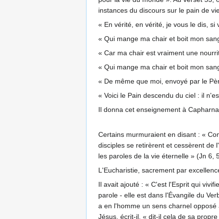
instances du discours sur le pain de vie
« En vérité, en vérité, je vous le dis,
« Qui mange ma chair et boit mon sang a 
« Car ma chair est vraiment une nourr
« Qui mange ma chair et boit mon sang
« De même que moi, envoyé par le Père, 
« Voici le Pain descendu du ciel : il n
Il donna cet enseignement à Capharna
Certains murmuraient en disant : « Com
disciples se retirèrent et cessèrent de
les paroles de la vie éternelle » (Jn 6, 
L'Eucharistie, sacrement par excellence
Il avait ajouté : « C'est l'Esprit qui v
parole - elle est dans l'Évangile du Verb
a en l'homme un sens charnel opposé à l
Jésus, écrit-il, « dit-il cela de sa pro