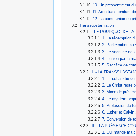
3.1.10
10. Un pressentiment du
3.1.11
11. Acte transcendant de
3.1.12
12. La communion du pr
3.2
Transsubstantiation
3.2.1
I. LE POURQUOI DE L
3.2.1.1
1. La rédemption 
3.2.1.2
2. Participation au 
3.2.1.3
3. Le sacrifice de l
3.2.1.4
4. L'union par la m
3.2.1.5
5. Sacrifice de co
3.2.2
II. - LA TRANSSUBSTAN
3.2.2.1
1. L'Eucharistie con
3.2.2.2
2. Le Christ reste 
3.2.2.3
3. Mode de présenc
3.2.2.4
4. Le mystère propr
3.2.2.5
5. Profession de foi
3.2.2.6
6. Luther et Calvin 
3.2.2.7
7. Conversion de t
3.2.3
III. - LA PRÉSENCE C
3.2.3.1
1. Qui mange ma ch