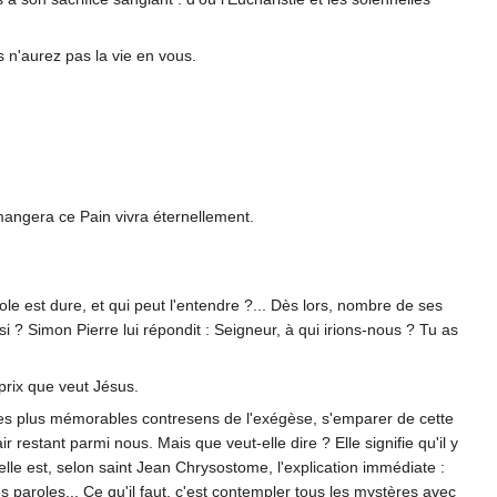
s n'aurez pas la vie en vous.
 mangera ce Pain vivra éternellement.
e est dure, et qui peut l'entendre ?... Dès lors, nombre de ses
i ? Simon Pierre lui répondit : Seigneur, à qui irions-nous ? Tu as
prix que veut Jésus.
l'un des plus mémorables contresens de l'exégèse, s'emparer de cette
ir restant parmi nous. Mais que veut-elle dire ? Elle signifie qu'il y
elle est, selon saint Jean Chrysostome, l'explication immédiate :
es paroles... Ce qu'il faut, c'est contempler tous les mystères avec