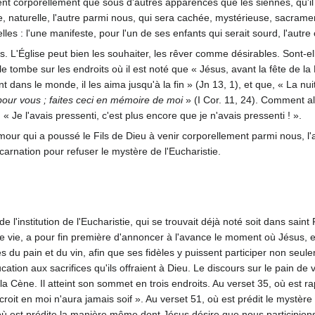
ent corporellement que sous d'autres apparences que les siennes, qu'il
elle, naturelle, l'autre parmi nous, qui sera cachée, mystérieuse, sac
s : l'une manifeste, pour l'un de ses enfants qui serait sourd, l'autre 
 L'Église peut bien les souhaiter, les rêver comme désirables. Sont-ell
 Elle tombe sur les endroits où il est noté que « Jésus, avant la fête 
 dans le monde, il les aima jusqu'à la fin » (Jn 13, 1), et que, « La nuit où
pour vous ; faites ceci en mémoire de moi
» (I Cor. 11, 24). Comment a
« Je l'avais pressenti, c'est plus encore que je n'avais pressenti ! ».
amour qui a poussé le Fils de Dieu à venir corporellement parmi nous, l'
arnation pour refuser le mystère de l'Eucharistie.
 de l'institution de l'Eucharistie, qui se trouvait déjà noté soit dans sai
de vie, a pour fin première d'annoncer à l'avance le moment où Jésus, e
du pain et du vin, afin que ses fidèles y puissent participer non seu
cation aux sacrifices qu'ils offraient à Dieu. Le discours sur le pain de 
 de la Cène. Il atteint son sommet en trois endroits. Au verset 35, où es
croit en moi n'aura jamais soif ». Au verset 51, où est prédit le mystère
ù est prédite la manière même dont Jésus désire que nous participions à 