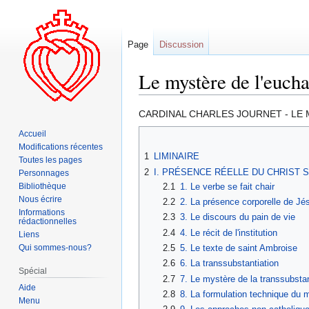
Page
Discussion
Le mystère de l'eucha
Aller
Aller
CARDINAL CHARLES JOURNET - LE 
à
à
Accueil
la
la
Modifications récentes
1
LIMINAIRE
navigation
recherche
Toutes les pages
2
I. PRÉSENCE RÉELLE DU CHRIST
Personnages
2.1
1. Le verbe se fait chair
Bibliothèque
Nous écrire
2.2
2. La présence corporelle de Jés
Informations
2.3
3. Le discours du pain de vie
rédactionnelles
2.4
4. Le récit de l'institution
Liens
Qui sommes-nous?
2.5
5. Le texte de saint Ambroise
2.6
6. La transsubstantiation
Spécial
2.7
7. Le mystère de la transsubsta
Aide
2.8
8. La formulation technique du 
Menu