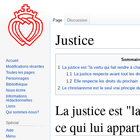
Page
Discussion
Justice
Aller
Aller
Sommair
Accueil
à
à
Modifications récentes
1
La justice est "la vertu qui fait rendre à c
la
la
Toutes les pages
1.1
La justice respecte avant tout les dr
navigation
recherche
Personnages
1.2
Elle respecte les droits du prochain
Bibliothèque
2
Le christianisme est le seul vrai principe de 
Nous écrire
Informations
rédactionnelles
La justice est "l
Liens
Qui sommes-nous?
ce qui lui appart
Spécial
Aide
Menu