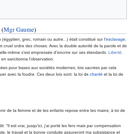
 (
Mgr Gaume
)
égyptien, grec, romain ou autre...) était constitué sur l'
esclavage
;
 et cruel ordre des choses. Avec la double autorité de la parole et de
ue elle-même s'est empressée d'isncrire sur ses étendards:
Liberté,
t en sanctionna l'observation.
nnées pour bases aux sociétés modernes; lois sacrées par cela
uer avec la foudre. Ces deux lois sont: la loi de
charité
et la loi de
avenir de ta femme et de tes enfants repose entre tes mains; à toi de
: "Il est vrai, jusqu'ici, j'ai porté les fers mais par compensation
ute, le travail et la bonne conduite assureront ma subsistance et