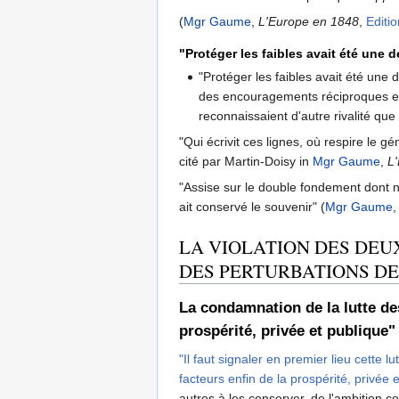
(
Mgr Gaume
,
L'Europe en 1848
,
Editi
"Protéger les faibles avait été une 
"Protéger les faibles avait été une 
des encouragements réciproques et 
reconnaissaient d'autre rivalité que
"Qui écrivit ces lignes, où respire le g
cité par Martin-Doisy in
Mgr Gaume
,
L
"Assise sur le double fondement dont no
ait conservé le souvenir" (
Mgr Gaume
LA VIOLATION DES DEU
DES PERTURBATIONS DE 
La condamnation de la lutte des
prospérité, privée et publique" 
"Il faut signaler en premier lieu cette 
facteurs enfin de la prospérité, privée 
autres à les conserver, de l'ambition