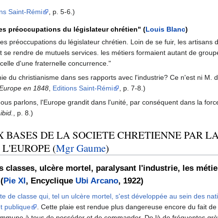
ons Saint-Rémi
, p. 5-6.)
des préoccupations du législateur chrétien" (
Louis Blanc
)
des préoccupations du législateur chrétien. Loin de se fuir, les artisan
se rendre de mutuels services. les métiers formaient autant de group
 celle d'une fraternelle concurrence."
énie du christianisme dans ses rapports avec l'industrie? Ce n'est ni M. 
'Europe en 1848
,
Editions Saint-Rémi
, p. 7-8.)
us parlons, l'Europe grandit dans l'unité, par conséquent dans la force, 
,
ibid.
, p. 8.)
X BASES DE LA SOCIETE CHRETIENNE PAR L
L'EUROPE (
Mgr Gaume
)
 classes, ulcère mortel, paralysant l'industrie, les métie
(
Pie XI
, Encyclique
Ubi Arcano
, 1922)
lutte de classe qui, tel un ulcère mortel, s'est développée au sein des nat
et publique
. Cette plaie est rendue plus dangereuse encore du fait de 
 commune à tous de posséder et de commander. De là de fréquentes grèv