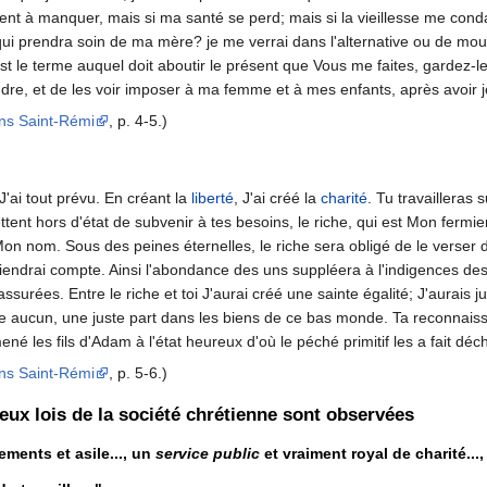
 vient à manquer, mais si ma santé se perd; mais si la vieillesse me 
, qui prendra soin de ma mère? je me verrai dans l'alternative ou de m
l est le terme auquel doit aboutir le présent que Vous me faites, gardez-
dre, et de les voir imposer à ma femme et à mes enfants, après avoir jou
ons Saint-Rémi
, p. 4-5.)
 J'ai tout prévu. En créant la
liberté
, J'ai créé la
charité
. Tu travailleras 
nt hors d'état de subvenir à tes besoins, le riche, qui est Mon fermier, 
on nom. Sous des peines éternelles, le riche sera obligé de le verser da
n tiendrai compte. Ainsi l'abondance des uns suppléera à l'indigences de
 assurées. Entre le riche et toi J'aurai créé une sainte égalité; J'aurais j
re aucun, une juste part dans les biens de ce bas monde. Ta reconnaissa
mené les fils d'Adam à l'état heureux d'où le péché primitif les a fait déch
ons Saint-Rémi
, p. 5-6.)
eux lois de la société chrétienne sont observées
ements et asile..., un
service public
et vraiment royal de charité..., 