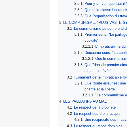
2.5.1
Pour y arriver, que faut-il
2.5.2
Que si la classe bourgeois
2.5.3
Que l'organisation du trav
3
LE COMMUNISME: "PLUS VASTE SY
3.1
Le communisme se comprend d
3.1.1
Premier sens: "Le partage 
cupidité"
3.1.1.1
L'impraticabilité d
3.1.2
Deuxième sens: "La confisc
3.1.2.1
Que le communisme
3.1.3
Que "dans le premier ains
ait jamais rêvé."
3.2
"Comment cette impraticable foli
3.2.1
Que "toute erreur est une
charité et la liberté"
3.2.1.1
"Le communisme est 
4
LES PALLIATIFS AU MAL
4.1
Le respect de la propriété
4.2
Le respect des droits acquis
4.2.1
Une réciprocité des mauv
4.3
Le respect du repos dominical