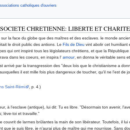
sociations catholiques d'ouvriers
SOCIETE CHRETIENNE: LIBERTE ET CHARITE
 sur la face du globe que des maîtres et des esclaves. le monde ancien (
ait le droit public des antions. Le
Fils de Dieu
vint abolir cet humiliant
ipes qui ont inspiré tous les législateurs chrétiens, et que la Républiq
 grava dans les coeurs, en inspira l'
amour
, en donna le véritable sens e
t arrivé par la transgression des "deux lois que le christianisme a do
quelles il est mille fois plus dangereux de toucher, qu'il ne l'est de jo
ons Saint-Rémi
, p. 4.)
ur, à l'esclave (antique), lui dit: Tu es libre. "Désormais ton avenir, l'
lève-toi et travaille."
ouvrit de larmes brûlantes la main de son libérateur. Toutefois, il lui dit
 que je suis libre, je n'aurai plus de maître qui me nourrisse. Sans do