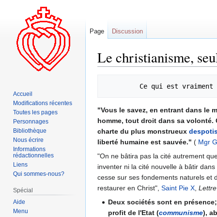
Page
Discussion
Le christianisme, seul
Aller
Aller
         Ce qui est vraiment 
à
à
Accueil
la
la
Modifications récentes
"Vous le savez, en entrant dans le 
navigation
recherche
Toutes les pages
homme, tout droit dans sa volonté. 
Personnages
Bibliothèque
charte du plus monstrueux
despoti
Nous écrire
liberté humaine est sauvée."
(
Mgr 
Informations
rédactionnelles
"On ne bâtira pas la cité autrement que D
Liens
inventer ni la cité nouvelle à bâtir dans 
Qui sommes-nous?
cesse sur ses fondements naturels et di
restaurer en Christ",
Saint Pie X
,
Lettr
Spécial
Deux sociétés sont en présence; l
Aide
Menu
profit de l'Etat (
communisme
), a