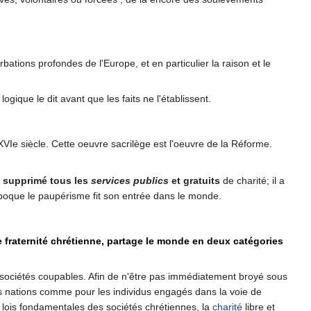
bations profondes de l'Europe, et en particulier la raison et le
ogique le dit avant que les faits ne l'établissent.
u XVIe siècle. Cette oeuvre sacrilège est l'oeuvre de la Réforme.
a supprimé tous les
services publics
et gratuits
de charité; il a
 époque le paupérisme fit son entrée dans le monde.
aie fraternité chrétienne, partage le monde en deux catégories
s sociétés coupables. Afin de n'être pas immédiatement broyé sous
es nations comme pour les individus engagés dans la voie de
x lois fondamentales des sociétés chrétiennes, la
charité
libre et