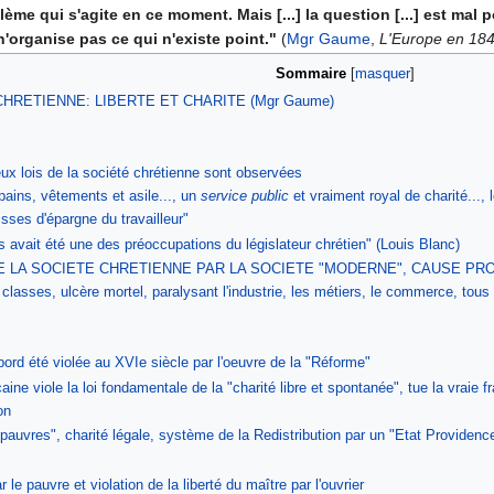
ème qui s'agite en ce moment. Mais [...] la question [...] est mal p
n n'organise pas ce qui n'existe point."
(
Mgr Gaume
,
L'Europe en 18
Sommaire
HRETIENNE: LIBERTE ET CHARITE (Mgr Gaume)
ux lois de la société chrétienne sont observées
pains, vêtements et asile..., un
service public
et vraiment royal de charité..., 
sses d'épargne du travailleur"
es avait été une des préoccupations du législateur chrétien" (Louis Blanc)
E LA SOCIETE CHRETIENNE PAR LA SOCIETE "MODERNE", CAUSE PR
lasses, ulcère mortel, paralysant l'industrie, les métiers, le commerce, tous l
abord été violée au XVIe siècle par l'oeuvre de la "Réforme"
icaine viole la loi fondamentale de la "charité libre et spontanée", tue la vraie
on
pauvres", charité légale, système de la Redistribution par un "Etat Providen
r le pauvre et violation de la liberté du maître par l'ouvrier