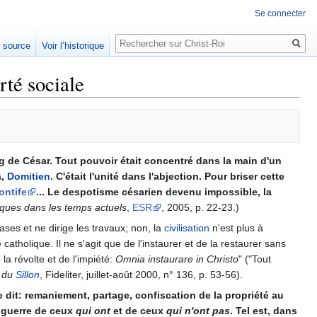
Se connecter
Rechercher
e source
Voir l’historique
rté sociale
g de César. Tout pouvoir était concentré dans la main d'un
a
,
Domitien
. C'était l'unité dans l'abjection. Pour briser cette
ontife
... Le despotisme césarien devenu impossible, la
liques dans les temps actuels
,
ESR
, 2005, p. 22-23.)
bases et ne dirige les travaux; non, la
civilisation
n'est plus à
té catholique. Il ne s'agit que de l'instaurer et de la restaurer sans
la révolte et de l'impiété:
Omnia instaurare in Christo
" ("Tout
 du
Sillon
, Fideliter, juillet-août 2000, n° 136, p. 53-56).
e dit: remaniement, partage, confiscation de la propriété au
la guerre de ceux
qui ont
et de ceux
qui n'ont pas
. Tel est, dans