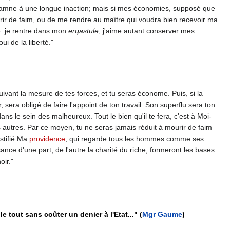
condamne à une longue inaction; mais si mes économies, supposé que
ourir de faim, ou de me rendre au maître qui voudra bien recevoir ma
le. je rentre dans mon
erqastule
; j'aime autant conserver mes
i de la liberté."
suivant la mesure de tes forces, et tu seras économe. Puis, si la
sera obligé de faire l'appoint de ton travail. Son superflu sera ton
ns le sein des malheureux. Tout le bien qu'il te fera, c'est à Moi-
s autres. Par ce moyen, tu ne seras jamais réduit à mourir de faim
ustifié Ma
providence
, qui regarde tous les hommes comme ses
nce d'une part, de l'autre la charité du riche, formeront les bases
oir."
le tout sans coûter un denier à l'Etat..." (
Mgr Gaume
)