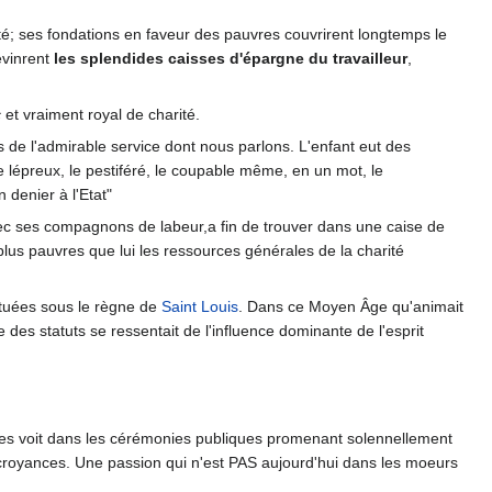
té; ses fondations en faveur des pauvres couvrirent longtemps le
devinrent
les splendides caisses d'épargne du travailleur
,
c
et vraiment royal de charité.
de l'admirable service dont nous parlons. L'enfant eut des
le lépreux, le pestiféré, le coupable même, en un mot, le
 denier à l'Etat"
 avec ses compagnons de labeur,a fin de trouver dans une caise de
plus pauvres que lui les ressources générales de la charité
ituées sous le règne de
Saint Louis
. Dans ce Moyen Âge qu'animait
 des statuts se ressentait de l'influence dominante de l'esprit
 les voit dans les cérémonies publiques promenant solennellement
s croyances. Une passion qui n'est PAS aujourd'hui dans les moeurs