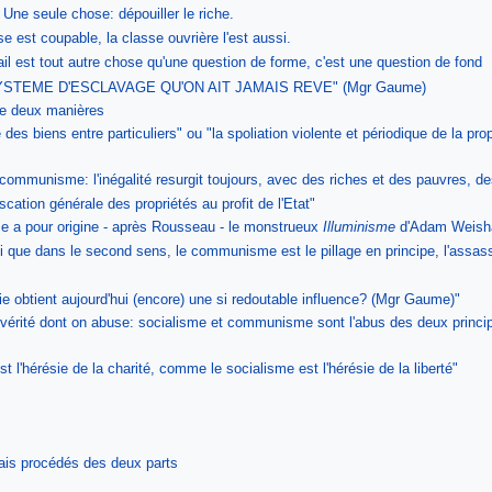
? Une seule chose: dépouiller le riche.
e est coupable, la classe ouvrière l'est aussi.
ail est tout autre chose qu'une question de forme, c'est une question de fond
STEME D'ESCLAVAGE QU'ON AIT JAMAIS REVE" (Mgr Gaume)
e deux manières
des biens entre particuliers" ou "la spoliation violente et périodique de la pro
u communisme: l'inégalité resurgit toujours, avec des riches et des pauvres, d
ation générale des propriétés au profit de l'Etat"
 a pour origine - après Rousseau - le monstrueux
Illuminisme
d'Adam Weish
i que dans le second sens, le communisme est le pillage en principe, l'assassi
e obtient aujourd'hui (encore) une si redoutable influence? (Mgr Gaume)"
 vérité dont on abuse: socialisme et communisme sont l'abus des deux princi
l'hérésie de la charité, comme le socialisme est l'hérésie de la liberté"
ais procédés des deux parts