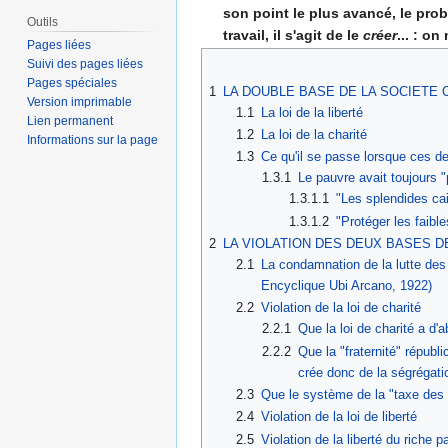
son point le plus avancé, le probl
Outils
travail, il s'agit de le
créer
... : o
Pages liées
Suivi des pages liées
Pages spéciales
1
LA DOUBLE BASE DE LA SOCIETE C
Version imprimable
1.1
La loi de la liberté
Lien permanent
1.2
La loi de la charité
Informations sur la page
1.3
Ce qu'il se passe lorsque ces de
1.3.1
Le pauvre avait toujours "
1.3.1.1
"Les splendides cai
1.3.1.2
"Protéger les faibl
2
LA VIOLATION DES DEUX BASES D
2.1
La condamnation de la lutte des c
Encyclique Ubi Arcano, 1922)
2.2
Violation de la loi de charité
2.2.1
Que la loi de charité a d'
2.2.2
Que la "fraternité" républ
crée donc de la ségrégati
2.3
Que le système de la "taxe des 
2.4
Violation de la loi de liberté
2.5
Violation de la liberté du riche pa