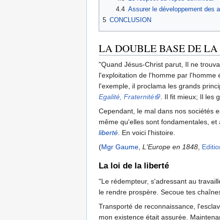
4.4
Assurer le développement des as
5
CONCLUSION
LA DOUBLE BASE DE LA 
"Quand Jésus-Christ parut, Il ne trouva
l'exploitation de l'homme par l'homme ét
l'exemple, il proclama les grands princ
Egalité, Fraternité
.
Il fit mieux; Il les
Cependant, le mal dans nos sociétés es
même qu'elles sont fondamentales, et aux
liberté
. En voici l'histoire.
(
Mgr Gaume
,
L'Europe en 1848
,
Editi
La loi de la liberté
"Le rédempteur, s'adressant au travaille
le rendre prospère. Secoue tes chaînes; 
Transporté de reconnaissance, l'esclave c
mon existence était assurée. Maintenant