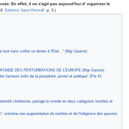
osée. En effet, il ne s'agit pas aujourd'hui d'
organiser
le
48
,
Editions Saint-Rémi
, p. 3.)
le tout sans coûter un denier à l'Etat..." (Mgr Gaume)
OFONDE DES PERTURBATIONS DE L'EUROPE (Mgr Gaume)
es facteurs enfin de la prospérité, privée et publique" (Pie XI,
 fraternité chrétienne, partage le monde en deux catégories hostiles et
ce", entraîne une augmentation du nombre et de l'indigence des pauvres