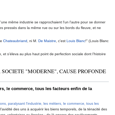
s d'une même industrie se rapprochaient l'un l'autre pour se donner
es pressés dans la même rue ou sur les bords du fleuve, et ne
de
Chateaubriand
, ni M.
De Maistre
, c'est
Louis Blanc
!" (Louis Blanc
et s'éleva au plus haut point de perfection sociale dont l'histoire
A SOCIETE "MODERNE", CAUSE PROFONDE
rs, le commerce, tous les facteurs enfin de la
ions, paralysant l'industrie, les métiers, le commerce, tous les
l'avidité des uns à acquérir les biens temporels, de la ténacité des
es, volontaires ou forcées ; de là encore des soulèvements