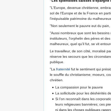
"Les splendides caisses d'épargne d
"L'Europe, devenue chrétienne, embrass
sol de l'Europe et de la France en parti
l'inépuisable patrimoine du malheureux
"Non seulement le pauvre eut du pain, 
"Aussi nombreux que sont les besoins 
instituteurs, l'orphelin des pères et de
malheureux, quel qu'il fut, se vit entou
Le travailleur, de son côté, moralisé p
réserve les secours que les circonstanc
publique.
"La
fraternité
fut le sentiment qui prés
le souffle du christianisme; moeurs, cou
chrétien.
La compassion pour le pauvre
La sollicitude pour les déshérités d
Si l'on reconnaît dans les
corporati
leurs religieuses bannières; ces pi
ni dans les choses publiques
rappro