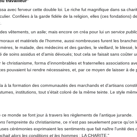
u travailleur"
a avec ferveur cette double loi. Le riche fut magnifique dans sa chari
culier. Confiées à la garde fidèle de la religion, elles (ces fondations) 
.
des vêtements, un asile; mais encore on créa pour lui un
service publi
moraux et matériels de l'homme, aussi nombreuses furent les branches 
s mères, le malade, des médecins et des gardes, le vieillard, le blessé, 
ré de soins assidus et d'amis dévoués; tout cela se faisait sans coûter un
ar le christianisme, forma d'innombrables et fraternelles associations
es pouvaient lui rendre nécessaires, et, par ce moyen de laisser à de 
ida à la formation des communautés des marchands et d'artisans const
tumes, institutions, tout s'était coloré de la même teinte. Le style même
e ce monde se font jour à travers les règlements de l'antique jurande.
ons
l'empreinte du christianisme, ce n'est pas seuelement parce qu'on
euses cérémonies exprimaient les sentiments que fait naître l'unité de
chait alors les conditions et les hommes
: LA CHARITE."