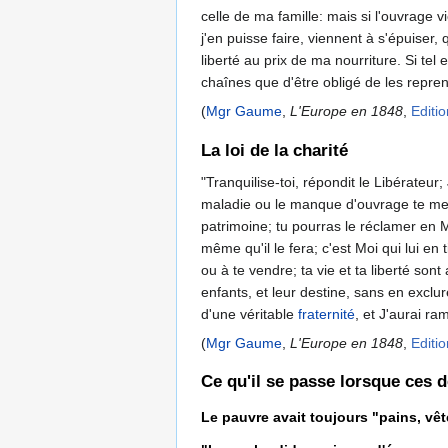
celle de ma famille: mais si l'ouvrage
j'en puisse faire, viennent à s'épuiser
liberté au prix de ma nourriture. Si te
chaînes que d'être obligé de les repren
(
Mgr Gaume
,
L'Europe en 1848
,
Editi
La loi de la charité
"Tranquilise-toi, répondit le Libérateur;
maladie ou le manque d'ouvrage te mette
patrimoine; tu pourras le réclamer en M
même qu'il le fera; c'est Moi qui lui e
ou à te vendre; ta vie et ta liberté sont
enfants, et leur destine, sans en exclu
d'une véritable
fraternité
, et J'aurai ra
(
Mgr Gaume
,
L'Europe en 1848
,
Editi
Ce qu'il se passe lorsque ces d
Le pauvre avait toujours "pains, vêt