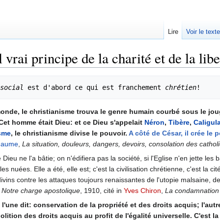
Lire
Voir le text
 vrai principe de la charité et de la libe
social
 est d'abord ce qui est franchement 
chrétien
monde, le christianisme trouva le genre humain courbé sous le jou
Cet homme était Dieu: et ce Dieu s'appelait
Néron
,
Tibère
,
Caligul
sme
, le christianisme divise le pouvoir.
A côté de César, il crée le p
Gaume
,
La situation, douleurs, dangers, devoirs, consolation des catho
ieu ne l'a bâtie; on n'édifiera pas la société, si l'Eglise n'en jette les 
les nuées. Elle a été, elle est; c'est la civilisation chrétienne, c'est la ci
vins contre les attaques toujours renaissantes de l'utopie malsaine, de 
e Notre charge apostolique
, 1910, cité in
Yves Chiron
,
La condamnation
'une dit: conservation de la propriété et des droits acquis; l'autr
bolition des droits acquis au profit de l'égalité universelle. C'est 