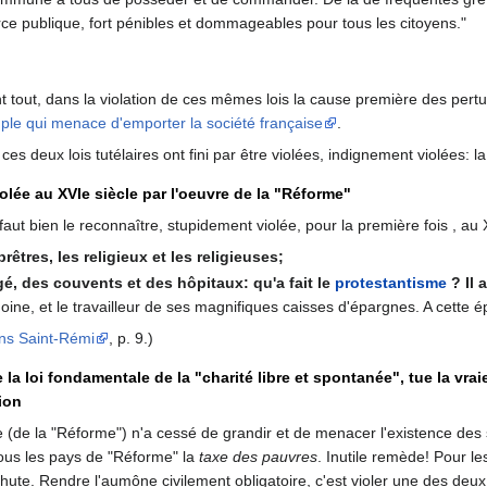
rce publique, fort pénibles et dommageables pour tous les citoyens."
t tout, dans la violation de ces mêmes lois la cause première des pertur
ple qui menace d'emporter la société française
.
 deux lois tutélaires ont fini par être violées, indignement violées: la l
iolée au XVIe siècle par l'oeuvre de la "Réforme"
l faut bien le reconnaître, stupidement violée, pour la première fois , a
êtres, les religieux et les religieuses;
é, des couvents et des hôpitaux: qu'a fait le
protestantisme
? Il 
moine, et le travailleur de ses magnifiques caisses d'épargnes. A cette
ons Saint-Rémi
, p. 9.)
e la loi fondamentale de la "charité libre et spontanée", tue la vr
ion
se (de la "Réforme") n'a cessé de grandir et de menacer l'existence de
s tous les pays de "Réforme" la
taxe des pauvres
. Inutile remède! Pour l
chute. Rendre l'aumône civilement obligatoire, c'est violer une des deu