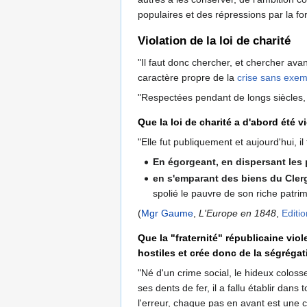
populaires et des répressions par la fo
Violation de la loi de charité
"Il faut donc chercher, et chercher avan
caractère propre de la
crise sans exem
"Respectées pendant de longs siècles, ces
Que la loi de charité a d'abord été v
"Elle fut publiquement et aujourd'hui, i
En égorgeant, en dispersant les pr
en s'emparant des biens du Clerg
spolié le pauvre de son riche patri
(
Mgr Gaume
,
L'Europe en 1848
,
Editi
Que la "fraternité" républicaine viol
hostiles et crée donc de la ségrégat
"Né d'un crime social, le hideux colos
ses dents de fer, il a fallu établir dan
l'erreur, chaque pas en avant est une 