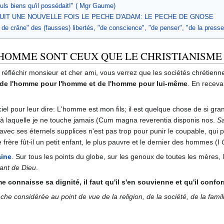
euls biens qu'il possédait!" ( Mgr Gaume)
UIT UNE NOUVELLE FOIS LE PECHE D'ADAM: LE PECHE DE GNOSE
de crâne" des (fausses) libertés, "de conscience", "de penser", "de la presse
'HOMME SONT CEUX QUE LE CHRISTIANISME 
y réfléchir monsieur et cher ami, vous verrez que les sociétés chrétien
t de l'homme pour l'homme et de l'homme pour lui-même
. En receva
el pour leur dire: L'homme est mon fils; il est quelque chose de si gr
à laquelle je ne touche jamais (Cum magna reverentia disponis nos.
S
 avec ses éternels supplices n'est pas trop pour punir le coupable, qui 
 frère fût-il un petit enfant, le plus pauvre et le dernier des hommes (I
aine
. Sur tous les points du globe, sur les genoux de toutes les mères, 
fant de Dieu
.
 connaisse sa dignité, il faut qu'il s'en souvienne et qu'il confo
e considérée au point de vue de la religion, de la société, de la famille