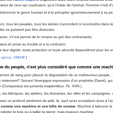
iliaires de ceux qui voudraient, qu'à l'instar de l'animal, l'homme n'eût d
éshonorer le genre humain et à le précipiter ignominieusement à sa per
rs, tous les peuples, tous les siècles s'accordent à reconnaître dans le
les ne puissent pas être dissoutes.
nes, s'il est permis de le rompre au gré des contractants,
sera en proie au trouble et à la confusion;
ur dignité; toute protection et toute sécurité disparaîtront pour les en
m genus, 1884
.)
omme du peuple, n'est plus considéré que comme une mac
s larmes de sang pour pleurer la dégradation de ce malheureux peuple..
'y retiennent? Suivant l'énergique expression d'un prophète (David), qui 
 (Comparatus est jumentis insipientibus.
Ps
. XVIII.)
 les fabriques, les ateliers, les domaines, les villes et les campagnes, 
avec un profond sentiment de pitié, là, sauf rares exceptions dues à l'a
ue comme une machine et une bête de somme
. Machine à labourer la 
aboter le bois ou à tailler la pierre; mais toujours machine.