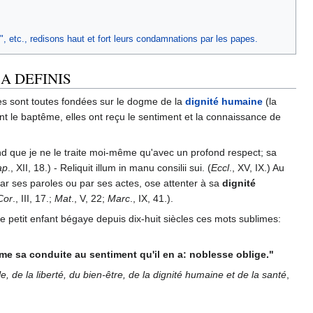
", etc., redisons haut et fort leurs condamnations par les papes.
A DEFINIS
nes sont toutes fondées sur le dogme de la
dignité humaine
(la
nt le baptême, elles ont reçu le sentiment et la connaissance de
and que je ne le traite moi-même qu'avec un profond respect; sa
ap
., XII, 18.) - Reliquit illum in manu consilii sui. (
Eccl
., XV, IX.) Au
par ses paroles ou par ses actes, ose attenter à sa
dignité
Cor
., III, 17.;
Mat
., V, 22;
Marc
., IX, 41.).
le petit enfant bégaye depuis dix-huit siècles ces mots sublimes:
rme sa conduite au sentiment qu'il en a: noblesse oblige."
, de la liberté, du bien-être, de la dignité humaine et de la santé
,