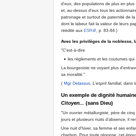
d'eux, des populations de plus en plus
et, au-dessus d'eux tous les actionnai
patronage et surtout de paternité de la
dont le labeur fait la valeur de leurs pa
réédité aux
ESR
, p. 83-84.)
Avec les privilèges de la noblesse, l
"C'est-à-dire
les règlements et les coutumes qui 
La bourgeoisie ne voyant plus d'entraves
sa moralité."
(
Mgr Delassus
,
L'esprit familial, dans l
Un exemple de dignité humaine 
Citoyen...
(sans Dieu)
"Un ouvrier métallurgiste, père de cinq e
jours et plusieurs nuits d'absence, il re
Une nuit d'hiver, sa femme et ses enfan
charbon. Pour toute réponse, cet époux