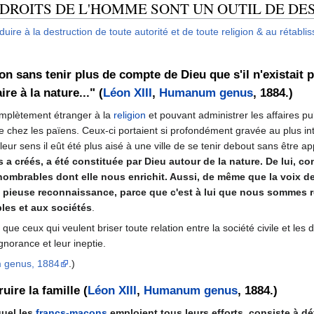
) DROITS DE L'HOMME SONT UN OUTIL DE DE
ire à la destruction de toute autorité et de toute religion & au rétabli
igion sans tenir plus de compte de Dieu que s'il n'existai
ire à la nature..." (
Léon XIII
,
Humanum genus
, 1884.)
complètement étranger à la
religion
et pouvant administrer les affaires pu
 chez les païens. Ceux-ci portaient si profondément gravée au plus i
à leur sens il eût été plus aisé à une ville de se tenir debout sans être 
 a créés, a été constituée par Dieu autour de la nature. De lui, 
nnombrables dont elle nous enrichit. Aussi, de même que la voix de
'une pieuse reconnaissance, parce que c'est à lui que nous sommes
les et aux sociétés
.
que ceux qui veulent briser toute relation entre la société civile et les
gnorance et leur ineptie.
m genus, 1884
.)
uire la famille (
Léon XIII
,
Humanum genus
, 1884.)
quel les
francs-maçons
emploient tous leurs efforts, consiste à dé