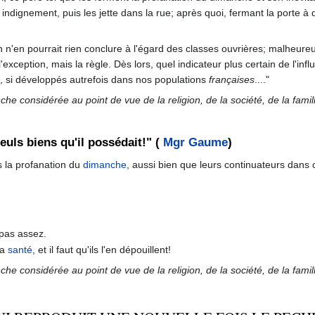
ndignement, puis les jette dans la rue; après quoi, fermant la porte à dou
'on n'en pourrait rien conclure à l'égard des classes ouvrières; malheur
'exception, mais la règle. Dès lors, quel indicateur plus certain de l'in
, si développés autrefois dans nos populations
françaises
...."
e considérée au point de vue de la religion, de la société, de la famille
euls biens qu'il possédait!" (
Mgr Gaume
)
s la profanation du
dimanche
, aussi bien que leurs continuateurs dans c
 pas assez.
la
santé
, et il faut qu'ils l'en dépouillent!
e considérée au point de vue de la religion, de la société, de la famille