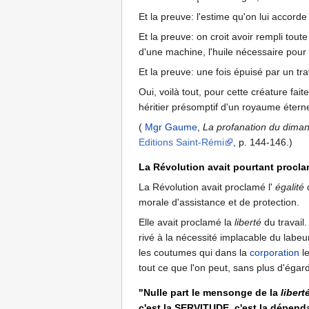
Et la preuve: l'estime qu'on lui accor
Et la preuve: on croit avoir rempli tout
d'une machine, l'huile nécessaire pour l
Et la preuve: une fois épuisé par un t
Oui, voilà tout, pour cette créature fai
héritier présomptif d'un royaume éternel
(
Mgr Gaume
,
La profanation du dimanch
Editions Saint-Rémi
, p. 144-146.)
La Révolution avait pourtant proclamé
La Révolution avait proclamé l'
égalité
d
morale d'assistance et de protection.
Elle avait proclamé la
liberté
du travail.
rivé à la nécessité implacable du labeur
les coutumes qui dans la
corporation
le
tout ce que l'on peut, sans plus d'égar
"Nulle part le mensonge de la
libert
c'est la SERVITUDE, c'est la dépen