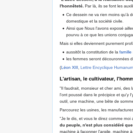
l'honnêteté.
Par là, ils se font les aux
Ce dessein ne va rien moins qu'à d
domestique et la société civile.
Ainsi que Nous l'avons exposé ailleu
pourvu à ce que les unions conjuga
Mais si elles deviennent purement profa
aussitôt la constitution de la
famille
les femmes seront découronnées de le
(
Léon XIII
,
Lettre Encyclique Humanu
L'artisan, le cultivateur, l'h
"Il faudrait, monsieur et cher ami, de
l'ont poussé dans le précipice et qu'y l
outil, une machine, une bête de somme
Parcourez les usines, les manufactures,
"Je le dis, et vous le direz comme moi 
du peuple, n'est plus considéré q
machine à façonner l'argile, machine à r