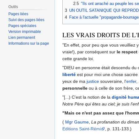
2.5
"Ils ont arraché au peuple les s
Outils
3
UN OUTIL SATANIQUE QUI REPROD
Pages liées
4
Face à l'actuelle "propagande-bourrage 
Suivi des pages liées
Pages spéciales
Version imprimable
LES VRAIS DROITS DE L
Lien permanent
Informations sur la page
"En effet, pour peu que vous veuilliez 
vraie!), par conséquent sur
le respec
cette grande loi.
"DIEU en personne était descendu du ci
liberté
est pour moi une chose sacrée 
yeux de ma
justice
souveraine, l'
enfer
,
personnelle
ou à celle de son frère, ce
"[...) C'est la notion de la
dignité hum
Notre Père qui êtes au ciel; je suis l'en
"Mais ce n'est pas assez que l'homme
(
Mgr Gaume
,
La profanation du dimanch
Editions Saint-Rémi
, p. 131-133.)