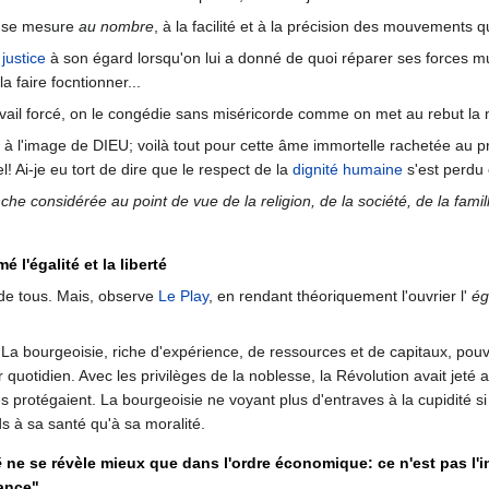
de se mesure
au nombre
, à la facilité et à la précision des mouvements q
e
justice
à son égard lorsqu'on lui a donné de quoi réparer ses forces 
a faire focntionner...
ravail forcé, on le congédie sans miséricorde comme on met au rebut la 
te à l'image de DIEU; voilà tout pour cette âme immortelle rachetée au pri
! Ai-je eu tort de dire que le respect de la
dignité humaine
s'est perdu
e considérée au point de vue de la religion, de la société, de la famille
 l'égalité et la liberté
e tous. Mais, observe
Le Play
, en rendant théoriquement l'ouvrier l'
ég
 La bourgeoisie, riche d'expérience, de ressources et de capitaux, pouvait
 quotidien. Avec les privilèges de la noblesse, la Révolution avait jeté a
s protégaient. La bourgeoisie ne voyant plus d'entraves à la cupidité si 
ds à sa santé qu'à sa moralité.
é
ne se révèle mieux que dans l'ordre économique: ce n'est pas l'in
dance"