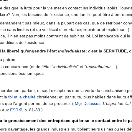
s que la lutte pour la vie met en contact les individus isolés. l'ouvrie
salaire? Non, les besoins de l'existence, une famille peut-être à entretenir
e demanderait pas mieux, dans la plupart des cas, que de rétribuer con
ce sans limites (et du vol fiscal d'un Etat expropiateur et exploiteur...)
e, il n'en est pas moins contraint de subir sa loi. Loi implacable qui le
onditions de l'existence.
 la liberté qu'engendre l'état
individualiste
; c'est la SERVITUDE, 
u patron,
a concurrence (et de l'Etat "
individualiste
" et "
redistributeur
"...),
conditions économiques.
énéralement parlant, et sauf exceptions que la vertu du christianisme p
nt la
foi et la charité
chrétienne; et, par suite, plus habiles dans leurs af
irs que l'argent permet de se procurer. (
Mgr Delassus
,
L'esprit familial
té aux
ESR
, p. 81-83.)
 le grossissement des entreprises qui brise le contact entre le p
jours davantage, les grands industriels multiplient leurs usines ou les 