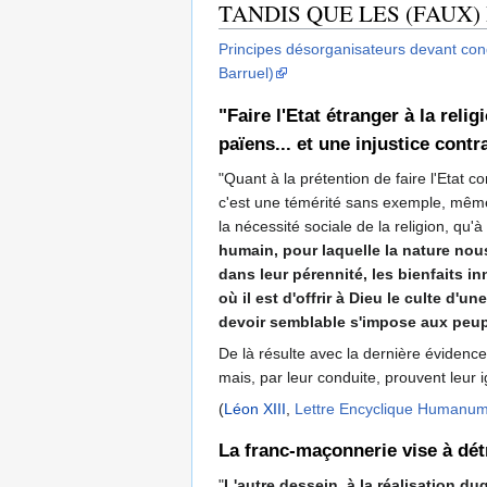
TANDIS QUE LES (FAUX
Principes désorganisateurs devant condu
Barruel)
"Faire l'Etat étranger à la rel
païens... et une injustice contra
"Quant à la prétention de faire l'Etat 
c'est une témérité sans exemple, même
la nécessité sociale de la religion, qu'
humain, pour laquelle la nature nous
dans leur pérennité, les bienfaits i
où il est d'offrir à Dieu le culte d
devoir semblable s'impose aux peup
De là résulte avec la dernière évidence 
mais, par leur conduite, prouvent leur i
(
Léon XIII
,
Lettre Encyclique Humanu
La franc-maçonnerie vise à détr
"
L'autre dessein, à la réalisation du