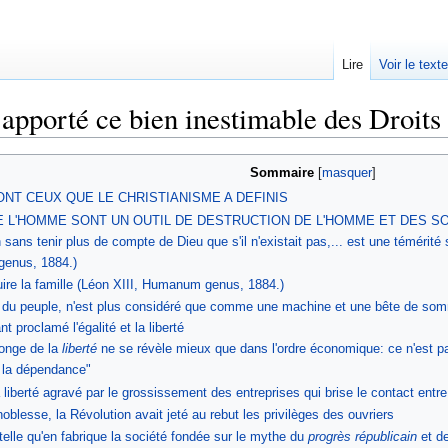
Lire
Voir le text
 apporté ce bien inestimable des Droit
Sommaire
ONT CEUX QUE LE CHRISTIANISME A DEFINIS
DE L'HOMME SONT UN OUTIL DE DESTRUCTION DE L'HOMME ET DES S
ion sans tenir plus de compte de Dieu que s'il n'existait pas,... est une téméri
genus, 1884.)
uire la famille (Léon XIII, Humanum genus, 1884.)
mme du peuple, n'est plus considéré que comme une machine et une bête de so
t proclamé l'égalité et la liberté
songe de la
liberté
ne se révèle mieux que dans l'ordre économique: ce n'est pas l
la dépendance"
iberté agravé par le grossissement des entreprises qui brise le contact entre
noblesse, la Révolution avait jeté au rebut les privilèges des ouvriers
elle qu'en fabrique la société fondée sur le mythe du
progrès républicain
et d