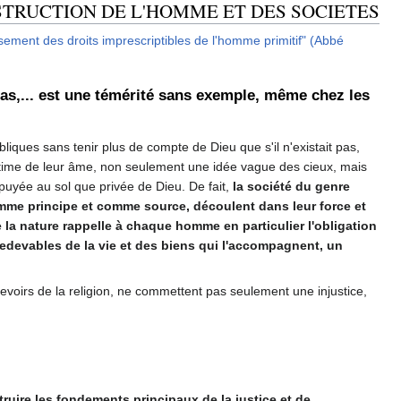
STRUCTION DE L'HOMME ET DES SOCIETES
ssement des droits imprescriptibles de l'homme primitif" (Abbé
t pas,... est une témérité sans exemple, même chez les
bliques sans tenir plus de compte de Dieu que s'il n'existait pas,
ntime de leur âme, non seulement une idée vague des cieux, mais
appuyée au sol que privée de Dieu. De fait,
la société du genre
comme principe et comme source, découlent dans leur force et
 la nature rappelle à chaque homme en particulier l'obligation
 redevables de la vie et des biens qui l'accompagnent, un
 devoirs de la religion, ne commettent pas seulement une injustice,
truire les fondements principaux de la justice et de