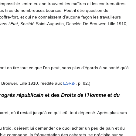
mpossible: entre eux se trouvent les maîtres et les contremaîtres,
ux tirés de nombreuses bourses. Peut-il être question de
ffre-fort, et qui ne connaissent d'aucune façon les travailleurs
dans l'Etat
, Société Saint-Augustin, Desclée De Brouwer, Lille 1910,
ont on tire tout ce que l'on peut, sans plus d'égards à sa santé qu'à
 Brouwer, Lille 1910, réédité aux
ESR
, p. 82.)
rogrès républicain
et des
Droits de l'Homme et du
aret, où il restait jusqu'à ce qu'il eût tout dépensé. Après plusieurs
du froid, osèrent lui demander de quoi achter un peu de pain et du
ble compagne, la fréquentation des cabarets, se précipite sur sa