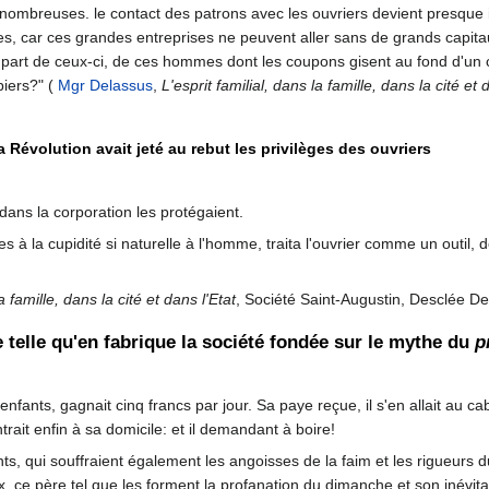
 nombreuses. le contact des patrons avec les ouvriers devient presque i
res, car ces grandes entreprises ne peuvent aller sans de grands capita
 part de ceux-ci, de ces hommes dont les coupons gisent au fond d'un co
piers?" (
Mgr Delassus
,
L'esprit familial, dans la famille, dans la cité et 
a Révolution avait jeté au rebut les privilèges des ouvriers
dans la corporation les protégaient.
 à la cupidité si naturelle à l'homme, traita l'ouvrier comme un outil, d
a famille, dans la cité et dans l'Etat
, Société Saint-Augustin, Desclée De
telle qu'en fabrique la société fondée sur le mythe du
p
nfants, gagnait cinq francs par jour. Sa paye reçue, il s'en allait au cab
ntrait enfin à sa domicile: et il demandant à boire!
ts, qui souffraient également les angoisses de la faim et les rigueurs 
, ce père tel que les forment la profanation du dimanche et son inévita