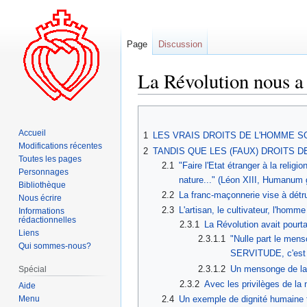
Page
Discussion
La Révolution nous a
Aller
Aller
à
à
Accueil
1
LES VRAIS DROITS DE L'HOMME S
la
la
Modifications récentes
2
TANDIS QUE LES (FAUX) DROITS 
navigation
recherche
Toutes les pages
2.1
"Faire l'Etat étranger à la relig
Personnages
nature..." (Léon XIII, Humanum 
Bibliothèque
2.2
La franc-maçonnerie vise à détr
Nous écrire
2.3
L'artisan, le cultivateur, l'ho
Informations
rédactionnelles
2.3.1
La Révolution avait pourtan
Liens
2.3.1.1
"Nulle part le men
Qui sommes-nous?
SERVITUDE, c'est 
2.3.1.2
Un mensonge de la l
Spécial
2.3.2
Avec les privilèges de la 
Aide
Menu
2.4
Un exemple de dignité humaine t