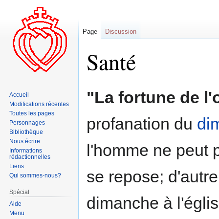
Page
Discussion
Santé
Aller
Aller
"La fortune de l'o
Accueil
à
à
Modifications récentes
la
la
Toutes les pages
profanation du
di
navigation
recherche
Personnages
Bibliothèque
Nous écrire
l'homme ne peut pas
Informations
rédactionnelles
Liens
se repose; d'autre
Qui sommes-nous?
Spécial
dimanche à l'églis
Aide
Menu