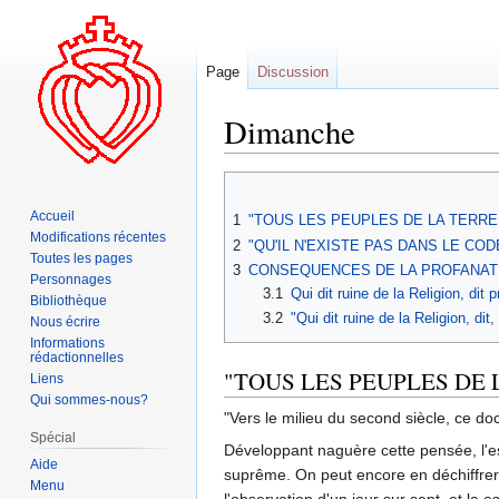
Page
Discussion
Dimanche
Aller
Aller
à
à
Accueil
1
"TOUS LES PEUPLES DE LA TERRE 
la
la
Modifications récentes
2
"QU'IL N'EXISTE PAS DANS LE CO
navigation
recherche
Toutes les pages
3
CONSEQUENCES DE LA PROFANAT
Personnages
3.1
Qui dit ruine de la Religion, dit
Bibliothèque
3.2
"Qui dit ruine de la Religion, d
Nous écrire
Informations
rédactionnelles
"TOUS LES PEUPLES DE 
Liens
Qui sommes-nous?
"Vers le milieu du second siècle, ce do
Spécial
Développant naguère cette pensée, l'e
Aide
suprême. On peut encore en déchiffrer le
Menu