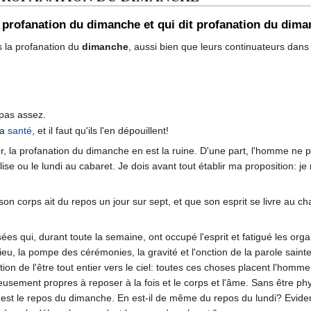
it profanation du dimanche et qui dit profanation du dima
s la profanation du
dimanche
, aussi bien que leurs continuateurs dans 
 pas assez.
la
santé
, et il faut qu'ils l'en dépouillent!
Or, la profanation du dimanche en est la ruine. D'une part, l'homme ne peut
ise ou le lundi au cabaret. Je dois avant tout établir ma proposition: 
on corps ait du repos un jour sur sept, et que son esprit se livre au c
es qui, durant toute la semaine, ont occupé l'esprit et fatigué les orga
, la pompe des cérémonies, la gravité et l'onction de la parole sainte, l
ration de l'être tout entier vers le ciel: toutes ces choses placent l'
eusement propres à reposer à la fois et le corps et l'âme. Sans être ph
l est le repos du dimanche. En est-il de même du repos du lundi? Evide