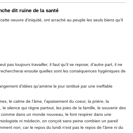
nche dit ruine de la santé
cette oeuvre d'iniquité, ont arraché au peuple les seuls biens qu'il
 pas toujours travailler, il faut qu'il se repose; d'autre part, il ne
je rechercherai ensuite quelles sont les conséquences hygéniques de
hangement d'idées qu'amène le jour isntitué par une ineffable
nes, le calme de l'âme, l'apaisement du coeur, la prière, la
e silence qui règne partout, les joies de la famille, le souvenir des
homme comme dans un monde nouveau, le font respirer dans une
ysiologiste ni médecin, on conçoit sans peine combien un pareil
mment non; car le repos du lundi n'est pas le repos de l'âme ni du