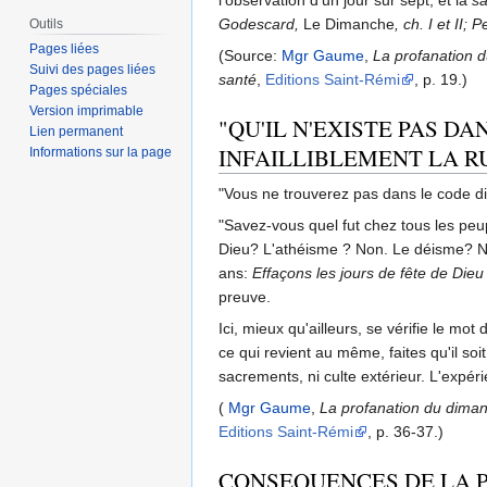
l'observation d'un jour sur sept, et la
sa
Godescard,
Le Dimanche
, ch. I et II;
Outils
Pages liées
(Source:
Mgr Gaume
,
La profanation du
Suivi des pages liées
santé
,
Editions Saint-Rémi
, p. 19.)
Pages spéciales
Version imprimable
"QU'IL N'EXISTE PAS D
Lien permanent
INFAILLIBLEMENT LA RU
Informations sur la page
"Vous ne trouverez pas dans le code divi
"Savez-vous quel fut chez tous les peu
Dieu? L'athéisme ? Non. Le déisme? Non. 
ans:
Effaçons les jours de fête de Dieu 
preuve.
Ici, mieux qu'ailleurs, se vérifie le mo
ce qui revient au même, faites qu'il so
sacrements, ni culte extérieur. L'expérie
(
Mgr Gaume
,
La profanation du dimanch
Editions Saint-Rémi
, p. 36-37.)
CONSEQUENCES DE LA 