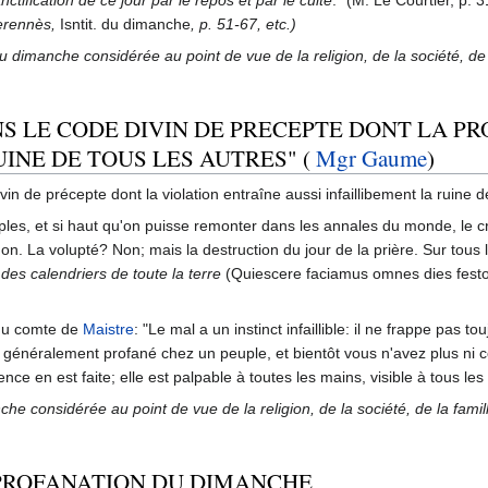
nctification de ce jour par le repos et par le culte
." (M. Le Courtier, p. 
 Perennès,
Isntit. du dimanche
, p. 51-67, etc.)
 dimanche considérée au point de vue de la religion, de la société, de la
ANS LE CODE DIVIN DE PRECEPTE DONT LA P
INE DE TOUS LES AUTRES" (
Mgr Gaume
)
n de précepte dont la violation entraîne aussi infaillibement la ruine d
ples, et si haut qu'on puisse remonter dans les annales du monde, le cr
La volupté? Non; mais la destruction du jour de la prière. Sur tous les é
des calendriers de toute la terre
(Quiescere faciamus omnes dies festo
t du comte de
Maistre
: "Le mal a un instinct infaillible: il ne frappe pas 
it généralement profané chez un peuple, et bientôt vous n'avez plus ni 
nce en est faite; elle est palpable à toutes les mains, visible à tous les
e considérée au point de vue de la religion, de la société, de la famille
PROFANATION DU DIMANCHE