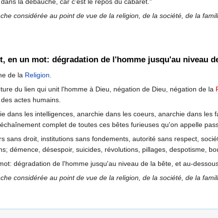
s dans la débauche, car c'est le repos du cabaret."
e considérée au point de vue de la religion, de la société, de la famille
dit, en un mot: dégradation de l'homme jusqu'au niveau de
ne de la
Religion
.
upture du lien qui unit l'homme à Dieu, négation de Dieu, négation de la
é des actes humains.
hie dans les intelligences, anarchie dans les coeurs, anarchie dans les 
sir, déchaînement complet de toutes ces bêtes furieuses qu'on appelle 
oirs sans droit, institutions sans fondements, autorité sans respect, s
s; démence, désespoir, suicides, révolutions, pillages, despotisme, b
n mot: dégradation de l'homme jusqu'au niveau de la bête, et au-dessous
e considérée au point de vue de la religion, de la société, de la famille