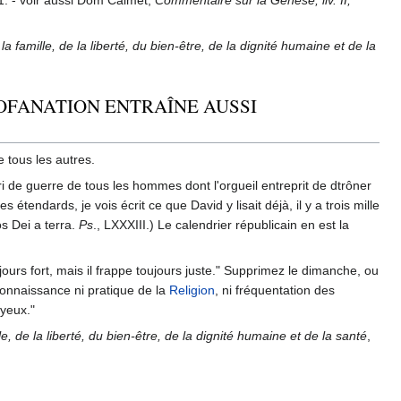
31. - voir aussi Dom Calmet,
Commentaire sur la Génèse, liv. II;
 famille, de la liberté, du bien-être, de la dignité humaine et de la
ROFANATION ENTRAÎNE AUSSI
e tous les autres.
i de guerre de tous les hommes dont l'orgueil entreprit de dtrôner
tendards, je vois écrit ce que David y lisait déjà, il y a trois mille
s Dei a terra.
Ps
., LXXXIII.) Le calendrier républicain en est la
toujours fort, mais il frappe toujours juste." Supprimez le dimanche, ou
connaissance ni pratique de la
Religion
, ni fréquentation des
 yeux."
, de la liberté, du bien-être, de la dignité humaine et de la santé
,