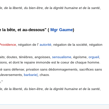
, de la liberté, du bien-être, de la dignité humaine et de la santé
,
 la bête, et au-dessous" (
Mgr Gaume
)
Providence
, négation de l'
autorité
, négation de la société, négation
faits; doutes, ténèbres, angoisses,
sensualisme
, égoïsme,
orgueil
,
passions, et dont le repaire immonde est le coeur de chaque homme.
ociété sans défense; privation sans dédommagements, sacrifices sans
ouleversements,
barbarie|
, chaos.
."
, de la liberté, du bien-être, de la dignité humaine et de la santé
,