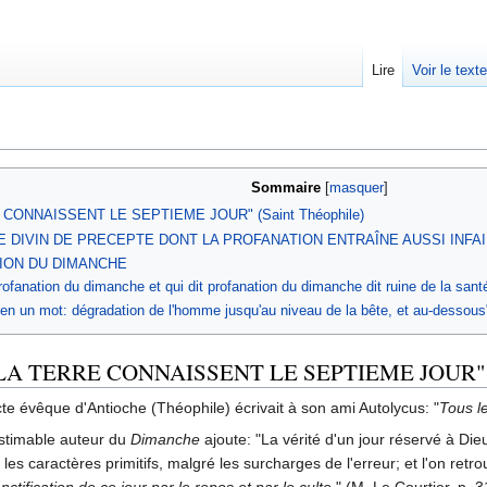
Lire
Voir le text
Sommaire
CONNAISSENT LE SEPTIEME JOUR" (Saint Théophile)
DE DIVIN DE PRECEPTE DONT LA PROFANATION ENTRAÎNE AUSSI INFAI
ION DU DIMANCHE
 profanation du dimanche et qui dit profanation du dimanche dit ruine de la sant
it, en un mot: dégradation de l'homme jusqu'au niveau de la bête, et au-desso
LA TERRE CONNAISSENT LE SEPTIEME JOUR" 
cte évêque d'Antioche (Théophile) écrivait à son ami Autolycus: "
Tous le
stimable auteur du
Dimanche
ajoute: "La vérité d'un jour réservé à Die
s caractères primitifs, malgré les surcharges de l'erreur; et l'on retrou