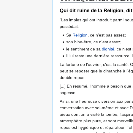
Qui dit ruine de la Religion, d
"Les impies qui ont introduit parmi nou
possédait.
Sa
Religion
, ce n'est pas assez;
son bine-être, ce n'est assez;
le sentiment de sa
dignité
, ce n'est
Il lui reste une dernière ressource: 
La fortune de l'ouvrier, c'est la santé. 
peut se reposer que le dimanche à l'égl
double repos.
[...] En résumé, l'homme a besoin que s
sagesse.
Ainsi, une heureuse diversion aux pensé
conversation avec soi-même et avec Dieu
aïeux dont on a visité la tombe, l'aspi
atmosphère plus pure, et sont merveill
repos est hygiénique et réparateur. Te