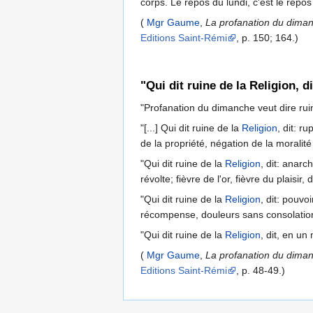
corps. Le repos du lundi, c'est le repo
(
Mgr Gaume
,
La profanation du dimanch
Editions Saint-Rémi
, p. 150; 164.)
"Qui dit ruine de la Religion, 
"Profanation du dimanche veut dire rui
"[...] Qui dit ruine de la
Religion
, dit: r
de la propriété, négation de la moralit
"Qui dit ruine de la
Religion
, dit: anarc
révolte; fièvre de l'or, fièvre du plai
"Qui dit ruine de la
Religion
, dit: pouv
récompense, douleurs sans consolation
"Qui dit ruine de la
Religion
, dit, en u
(
Mgr Gaume
,
La profanation du dimanch
Editions Saint-Rémi
, p. 48-49.)