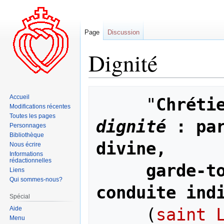
Page
Discussion
Dignité
Aller
Aller
Accueil
     "
à
à
Modifications récentes
la
la
Toutes les pages
dignité
 : par
navigation
recherche
Personnages
Bibliothèque
divine,
Nous écrire
Informations
rédactionnelles
garde-to
Liens
Qui sommes-nous?
conduite ind
Spécial
     (
saint 
Aide
Menu