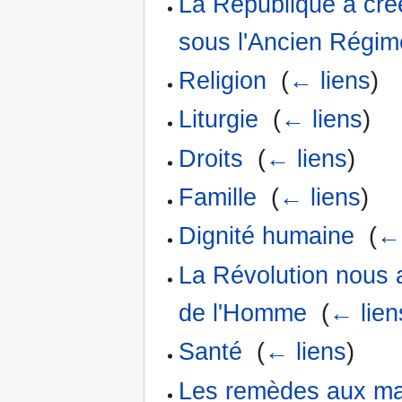
La République a créé 
sous l'Ancien Régim
Religion
‎
(
← liens
)
Liturgie
‎
(
← liens
)
Droits
‎
(
← liens
)
Famille
‎
(
← liens
)
Dignité humaine
‎
(
← 
La Révolution nous a
de l'Homme
‎
(
← lien
Santé
‎
(
← liens
)
Les remèdes aux mau