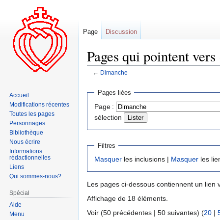
Page
Discussion
Pages qui pointent vers
←
Dimanche
Aller
Aller
Pages liées
Accueil
à
à
Modifications récentes
Page :
la
la
Toutes les pages
sélection
navigation
recherche
Personnages
Bibliothèque
Nous écrire
Filtres
Informations
rédactionnelles
Masquer
les inclusions |
Masquer
les lie
Liens
Qui sommes-nous?
Les pages ci-dessous contiennent un lien 
Spécial
Affichage de 18 éléments.
Aide
Voir (50 précédentes | 50 suivantes) (
20
|
Menu