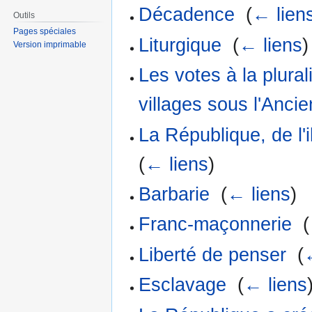
Décadence
‎
(
← lien
Outils
Pages spéciales
Liturgique
‎
(
← liens
)
Version imprimable
Les votes à la plura
villages sous l'Anci
La République, de l'i
(
← liens
)
Barbarie
‎
(
← liens
)
Franc-maçonnerie
‎
(
Liberté de penser
‎
(
Esclavage
‎
(
← liens