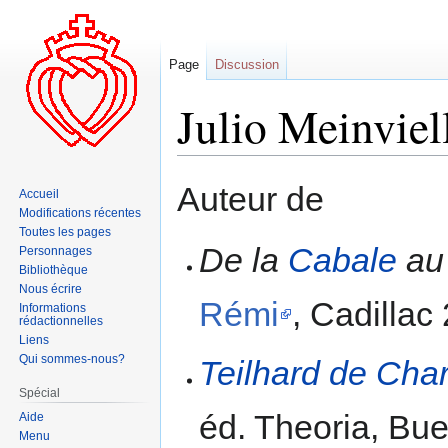
Page
Discussion
Julio Meinviel
Aller
Aller
Auteur de
Accueil
à
à
Modifications récentes
la
la
Toutes les pages
navigation
recherche
De la
Cabale
a
Personnages
Bibliothèque
Nous écrire
Rémi
, Cadillac
Informations
rédactionnelles
Liens
Qui sommes-nous?
Teilhard de Cha
Spécial
éd. Theoria, Bu
Aide
Menu