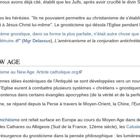
 nous avons déjà cité, établit que les Juifs, après avoir crucifié le divi
utes les hérésies. "Ils ne pouvaient permettre au christianisme de s'étab
t à Jésus-Christ lui-même". Le gnosticisme qui désola l'Eglise pendant le
me gnostique, dans sa forme la plus parfaite, n'était autre chose que "l
étruire.
" (
Mgr Delassus
),
L'américanisme et la conjuration antichrét
EW AGE
sme au New Age. Article catholique.org
iennes idées ésotériques de l’Antiquité se sont développées vers un no
e l’Eglise eurent à combattre plusieurs systèmes « chrétiens » gnostiq
ontenus dans certains évangiles apocryphes (de la vérité et de la perfe
ne, se répand depuis la Perse à travers le Moyen-Orient, la Chine, l’Eu
nichéisme
ont refait surface en Europe au cours du Moyen Age dans d
 les Cathares ou Albigeois (Sud de la France, 12ème siècle), les
Cabale
surgence du gnosticisme dans la pensée philosophique : les lumières, l’