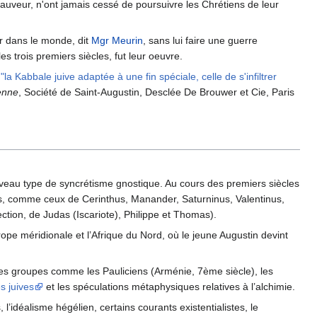
n Sauveur, n'ont jamais cessé de poursuivre les Chrétiens de leur
lir dans le monde, dit
Mgr Meurin
, sans lui faire une guerre
s trois premiers siècles, fut leur oeuvre.
a Kabbale juive adaptée à une fin spéciale, celle de s'infiltrer
ienne
, Société de Saint-Augustin, Desclée De Brouwer et Cie, Paris
uveau type de syncrétisme gnostique. Au cours des premiers siècles
ues, comme ceux de Cerinthus, Manander, Saturninus, Valentinus,
ction, de Judas (Iscariote), Philippe et Thomas).
rope méridionale et l’Afrique du Nord, où le jeune Augustin devint
es groupes comme les Pauliciens (Arménie, 7ème siècle), les
s juives
et les spéculations métaphysiques relatives à l’alchimie.
idéalisme hégélien, certains courants existentialistes, le