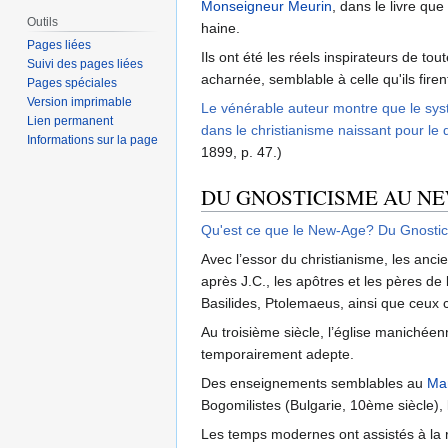
Monseigneur Meurin
, dans le livre que
Outils
haine.
Pages liées
Ils ont été les réels inspirateurs de to
Suivi des pages liées
acharnée, semblable à celle qu'ils firen
Pages spéciales
Version imprimable
Le vénérable auteur montre que le systè
Lien permanent
dans le christianisme naissant pour le d
Informations sur la page
1899, p. 47.)
DU GNOSTICISME AU N
Qu'est ce que le New-Age? Du Gnostici
Avec l’essor du christianisme, les anc
après J.C., les apôtres et les pères d
Basilides, Ptolemaeus, ainsi que ceux c
Au troisième siècle, l’église manichéen
temporairement adepte.
Des enseignements semblables au
Ma
Bogomilistes (Bulgarie, 10ème siècle),
Les temps modernes ont assistés à la ré