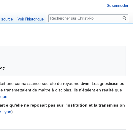
Se connecter
Rechercher
e source
Voir l’historique
ttait une connaissance secrète du royaume divin. Les gnosticismes
transmettaient de maître à disciples. Ils n'étaient en réalité que
ique
.
arce qu'elle ne reposait pas sur l'institution et la transmission
e Lyon
).