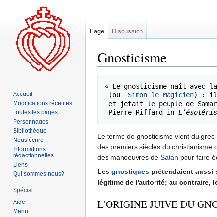
Page
Discussion
Gnosticisme
Aller
Aller
« Le gnosticisme naît avec la
à
à
Accueil
 (ou  
Simon le Magicien
) : il
la
la
Modifications récentes
 et jetait le peuple de Samarie dans l’émerveillement » (Ac 8.9) 

navigation
recherche
 Pierre Riffard in 
L’ésotéris
Toutes les pages
Personnages
Bibliothèque
Le terme de gnosticisme vient du grec
Nous écrire
des premiers siècles du christianisme d
Informations
rédactionnelles
des manoeuvres de
Satan
pour faire é
Liens
Les
gnostiques
prétendaient aussi s
Qui sommes-nous?
légitime de l'autorité; au contraire,
Spécial
L'ORIGINE JUIVE DU GN
Aide
Menu