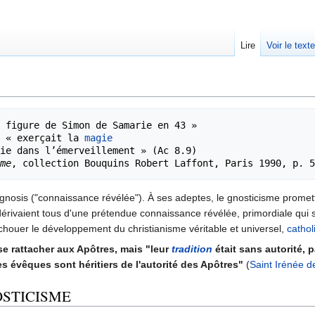
Lire
Voir le text
 figure de Simon de Samarie en 43 » 

 « exerçait la 
magie
me
 gnosis ("connaissance révélée"). À ses adeptes, le gnosticisme prome
érivaient tous d'une prétendue connaissance révélée, primordiale qui se 
chouer le développement du christianisme véritable et universel,
cathol
e rattacher aux Apôtres, mais "leur
tradition
était sans autorité, p
 les évêques sont héritiers de l'autorité des Apôtres"
(
Saint Irénée d
OSTICISME