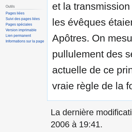
et la transmission 
Outils
Pages liées
les évêques étaient
Suivi des pages liées
Pages spéciales
Version imprimable
Apôtres. On mesur
Lien permanent
Informations sur la page
pullulement des se
actuelle de ce pri
vraie règle de la fo
La dernière modificati
2006 à 19:41.