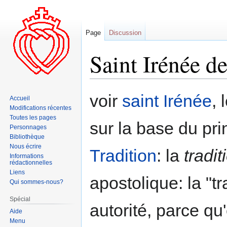
Page
Discussion
Saint Irénée d
Aller
Aller
voir
saint Irénée
, 
Accueil
à
à
Modifications récentes
la
la
Toutes les pages
sur la base du pri
navigation
recherche
Personnages
Bibliothèque
Nous écrire
Tradition
: la
tradit
Informations
rédactionnelles
Liens
apostolique: la "t
Qui sommes-nous?
Spécial
autorité, parce qu'
Aide
Menu