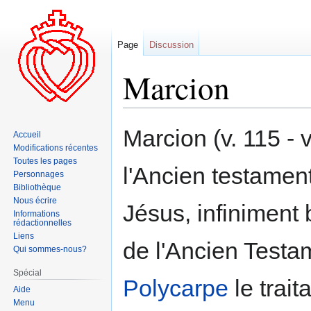
Page
Discussion
Marcion
Aller
Aller
Marcion (v. 115 - v
Accueil
à
à
Modifications récentes
la
la
Toutes les pages
l'Ancien testamen
navigation
recherche
Personnages
Bibliothèque
Nous écrire
Jésus, infiniment b
Informations
rédactionnelles
Liens
de l'Ancien Testam
Qui sommes-nous?
Spécial
Polycarpe
le trait
Aide
Menu