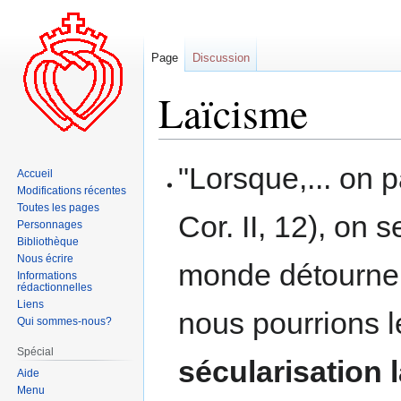
Page
Discussion
Laïcisme
Aller
Aller
"Lorsque,... on p
Accueil
à
à
Modifications récentes
la
la
Toutes les pages
Cor. II, 12), on 
navigation
recherche
Personnages
Bibliothèque
Nous écrire
monde détourne 
Informations
rédactionnelles
Liens
nous pourrions 
Qui sommes-nous?
Spécial
sécularisation l
Aide
Menu