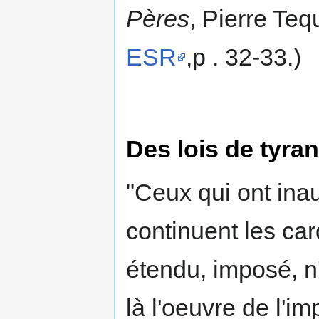
Pères
, Pierre Teq
ESR
,p . 32-33.)
Des lois de tyran
"Ceux qui ont ina
continuent les card
étendu, imposé, n'o
là l'oeuvre de l'im