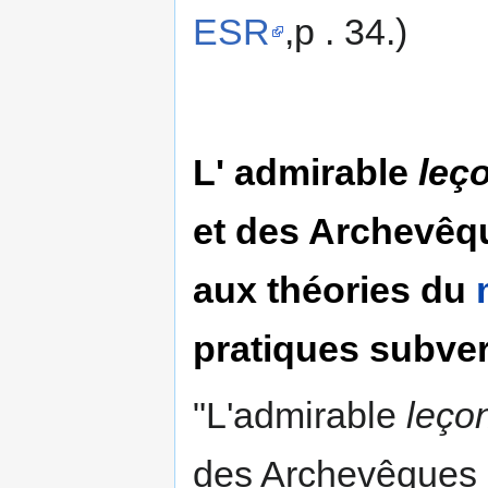
ESR
,p . 34.)
L' admirable
leç
et des Archevêq
aux théories du
pratiques subve
"L'admirable
leço
des Archevêques -