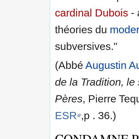
cardinal Dubois
- 
théories du
moder
subversives."
(Abbé
Augustin A
de la Tradition, le
Pères
, Pierre Teq
ESR
,p . 36.)
CONDAMNE PA