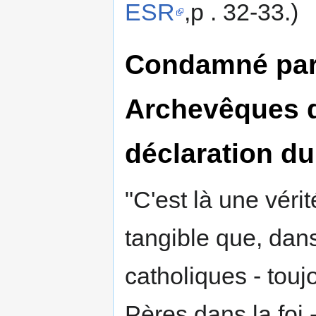
ESR
,p . 32-33.)
Condamné par 
Archevêques d
déclaration d
"C'est là une vérit
tangible que, dan
catholiques - toujo
Pères dans la foi