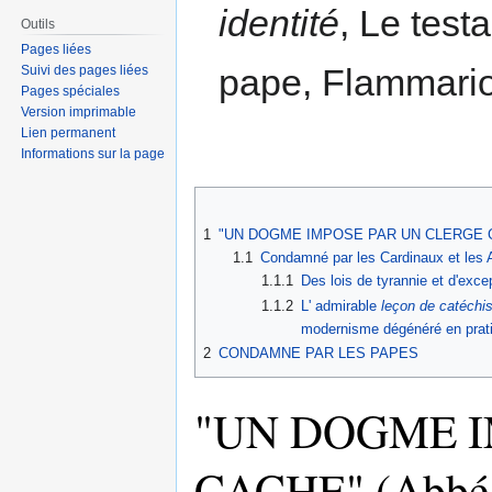
identité
, Le test
Outils
Pages liées
pape, Flammario
Suivi des pages liées
Pages spéciales
Version imprimable
Lien permanent
Informations sur la page
1
"UN DOGME IMPOSE PAR UN CLERGE CAC
1.1
Condamné par les Cardinaux et les 
1.1.1
Des lois de tyrannie et d'exce
1.1.2
L' admirable
leçon de catéch
modernisme dégénéré en prat
2
CONDAMNE PAR LES PAPES
"UN DOGME I
CACHE" (Abb