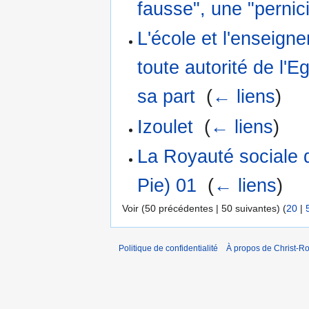
fausse", une "pernici
L'école et l'enseign
toute autorité de l'E
sa part
‎
(
← liens
)
Izoulet
‎
(
← liens
)
La Royauté sociale 
Pie) 01
‎
(
← liens
)
Voir (50 précédentes | 50 suivantes) (
20
|
Politique de confidentialité
À propos de Christ-Ro