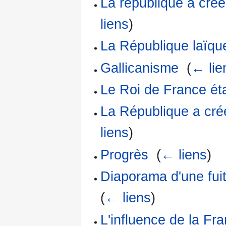
La république a créé 
liens
)
La République laïque
Gallicanisme
‎
(
← lie
Le Roi de France éta
La République a créé 
liens
)
Progrès
‎
(
← liens
)
Diaporama d'une fuit
(
← liens
)
L'influence de la Fr