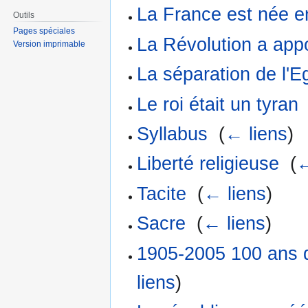
La France est née e
Outils
Pages spéciales
La Révolution a app
Version imprimable
La séparation de l'Eg
Le roi était un tyran
Syllabus
‎
(
← liens
)
Liberté religieuse
‎
(
←
Tacite
‎
(
← liens
)
Sacre
‎
(
← liens
)
1905-2005 100 ans de
liens
)