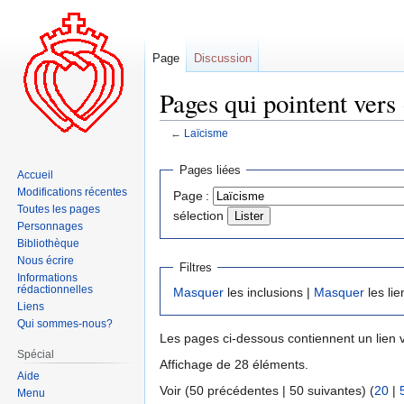
Page
Discussion
Pages qui pointent vers
←
Laïcisme
Aller
Aller
Pages liées
Accueil
à
à
Modifications récentes
Page :
la
la
Toutes les pages
sélection
navigation
recherche
Personnages
Bibliothèque
Nous écrire
Filtres
Informations
rédactionnelles
Masquer
les inclusions |
Masquer
les lie
Liens
Qui sommes-nous?
Les pages ci-dessous contiennent un lien 
Spécial
Affichage de 28 éléments.
Aide
Voir (50 précédentes | 50 suivantes) (
20
|
Menu