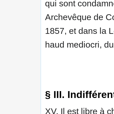
qui sont condamné
Archevêque de Co
1857, et dans la 
haud mediocri, du
§ III. Indiffér
XV. Il est libre 