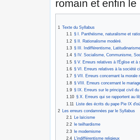
romain et enfin le
1
Texte du Syllabus
1.1
§ I. Panthéisme, naturalisme et rati
1.2
§ II. Rationalisme modéré.
1.3
§ III. Indifférentisme, Latitudinarism
1.4
§ IV. Socialisme, Communisme, Socié
1.5
§ V. Erreurs relatives à l'Église et à 
1.6
§ VI. Erreurs relatives à la société 
1.7
§ VII. Erreurs concernant la morale n
1.8
§ VIII. Erreurs concernant le mariage
1.9
§ IX. Erreurs sur le principat civil d
1.10
§ X. Erreurs qui se rapportent au l
1.11
Liste des écrits du pape Pie IX d'où
2
Les erreurs condamnées par le Syllabus
2.1
Le laïcisme
2.2
le teilhardisme
2.3
le modernisme
2.4
L'indifférentisme religieux