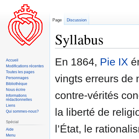
Page
Discussion
Syllabus
Aller
Aller
En 1864,
Pie IX
én
Accueil
à
à
Modifications récentes
la
la
Toutes les pages
vingts erreurs de n
navigation
recherche
Personnages
Bibliothèque
Nous écrire
contre-vérités co
Informations
rédactionnelles
Liens
la liberté de relig
Qui sommes-nous?
Spécial
l’État, le rational
Aide
Menu