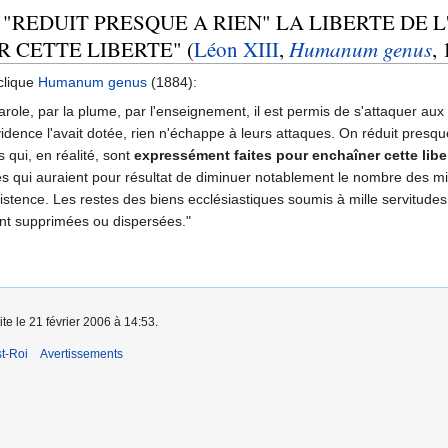
REDUIT PRESQUE A RIEN" LA LIBERTE DE L
 CETTE LIBERTE" (
Léon XIII
,
Humanum genus
,
clique
Humanum genus
(1884):
 parole, par la plume, par l'enseignement, il est permis de s'attaquer au
ovidence l'avait dotée, rien n'échappe à leurs attaques. On réduit presque
 qui, en réalité, sont
expressément faites pour enchaîner cette libe
es qui auraient pour résultat de diminuer notablement le nombre des mi
stence. Les restes des biens ecclésiastiques soumis à mille servitudes
ont supprimées ou dispersées."
ite le 21 février 2006 à 14:53.
t-Roi
Avertissements