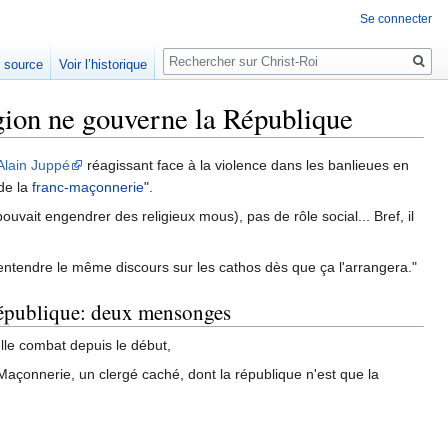
Se connecter
Rechercher
e source
Voir l’historique
igion ne gouverne la République
Alain Juppé
réagissant face à la violence dans les banlieues en
 de la
franc-maçonnerie
".
ouvait engendrer des religieux mous), pas de rôle social... Bref, il
entendre le même discours sur les cathos dès que ça l'arrangera."
 République: deux mensonges
elle combat depuis le début,
Maçonnerie, un clergé caché, dont la république n'est que la