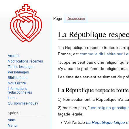
Page
Discussion
La République respect
Aller
Aller
"La République respecte toutes les rel
à
à
France, est
comme le dit Lahire sur Le
Accueil
la
la
Modifications récentes
"Juppé ne veut pas d'une religion qui so
navigation
recherche
Toutes les pages
n'y a pas de problème de religion, mais
Personnages
Les émeutes servent seulement de prét
Bibliothèque
Nous écrire
La République respecte toute
Informations
rédactionnelles
Liens
1) Non seulement la République n'a aucu
Qui sommes-nous?
2) mais en plus, "
une religion gnostique
Spécial
façade légale.
Aide
Voir l'article
La République laïque n
Menu