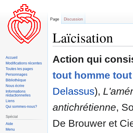
Page
Discussion
Laïcisation
Aller
Aller
Action qui consis
Accueil
à
à
Modifications récentes
la
la
Toutes les pages
tout homme tout 
navigation
recherche
Personnages
Bibliothèque
Nous écrire
Delassus
),
L'amér
Informations
rédactionnelles
Liens
antichrétienne
, S
Qui sommes-nous?
Spécial
De Brouwer et Cie,
Aide
Menu