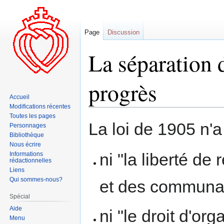
Page
Discussion
La séparation d
progrès
Accueil
Modifications récentes
Toutes les pages
Aller
Aller
La loi de 1905 n'
Personnages
à
à
Bibliothèque
la
la
Nous écrire
navigation
recherche
ni "la liberté de
Informations
rédactionnelles
Liens
Qui sommes-nous?
et des communaut
Spécial
Aide
ni "le droit d'or
Menu