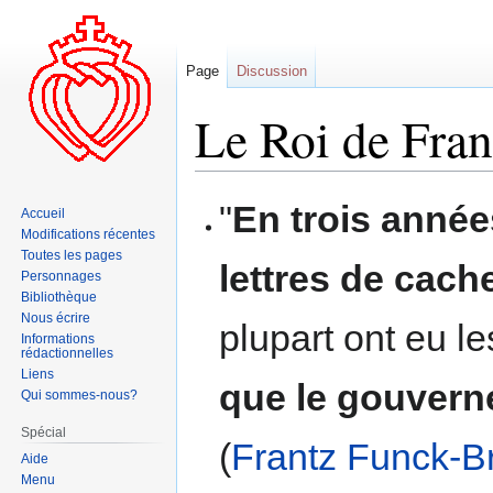
Page
Discussion
Le Roi de Fran
Aller
Aller
"
En trois année
Accueil
à
à
Modifications récentes
la
la
Toutes les pages
lettres de cache
navigation
recherche
Personnages
Bibliothèque
Nous écrire
plupart ont eu l
Informations
rédactionnelles
Liens
que le gouverne
Qui sommes-nous?
Spécial
(
Frantz Funck-B
Aide
Menu