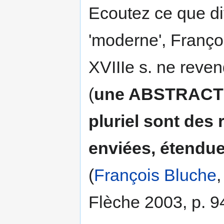
Ecoutez ce que dit
'moderne', Franço
XVIIIe s. ne reve
(
une ABSTRACT
pluriel sont des 
enviées, étendu
(
François Bluche
Flèche 2003, p. 94