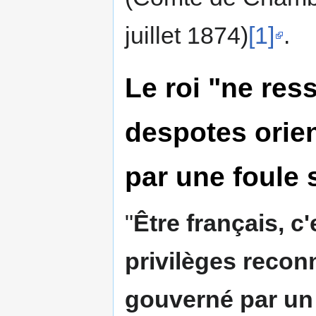
juillet 1874)
[1]
.
Le roi "ne res
despotes orien
par une foule s
"
Être français, c'
privilèges reconn
gouverné par un 