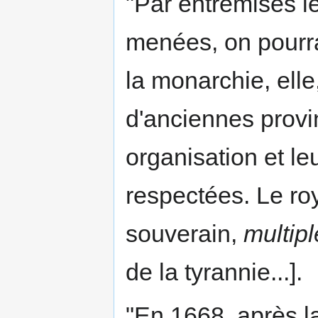
"Par entremises l
menées, on pourra
la monarchie, elle
d'anciennes provi
organisation et le
respectées. Le r
souverain,
multipl
de la tyrannie...].
"En 1668, après l