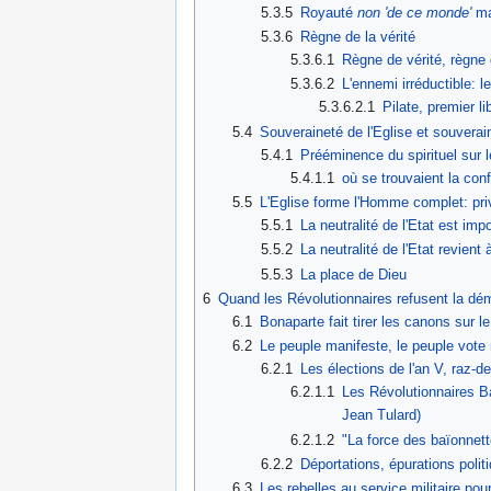
5.3.5
Royauté
non 'de ce monde'
ma
5.3.6
Règne de la vérité
5.3.6.1
Règne de vérité, règne 
5.3.6.2
L'ennemi irréductible: l
5.3.6.2.1
Pilate, premier lib
5.4
Souveraineté de l'Eglise et souverain
5.4.1
Prééminence du spirituel sur 
5.4.1.1
où se trouvaient la con
5.5
L'Eglise forme l'Homme complet: priv
5.5.1
La neutralité de l'Etat est imp
5.5.2
La neutralité de l'Etat revient 
5.5.3
La place de Dieu
6
Quand les Révolutionnaires refusent la démo
6.1
Bonaparte fait tirer les canons sur l
6.2
Le peuple manifeste, le peuple vote
6.2.1
Les élections de l'an V, raz-d
6.2.1.1
Les Révolutionnaires Ba
Jean Tulard)
6.2.1.2
"La force des baïonnett
6.2.2
Déportations, épurations polit
6.3
Les rebelles au service militaire pour