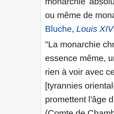
monarchie 'absolu
ou même de monarc
Bluche
,
Louis XIV
"La monarchie chr
essence même, un
rien à voir avec 
[tyrannies orienta
promettent l'âge 
(Comte de Chambo