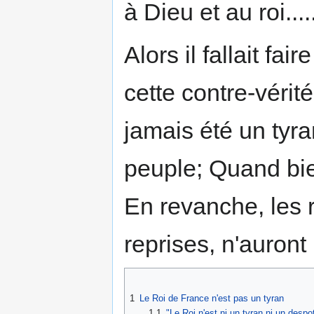
à Dieu et au roi....
Alors il fallait f
cette contre-vérit
jamais été un tyran.
peuple; Quand bien
En revanche, les 
reprises, n'auront
1
Le Roi de France n'est pas un tyran
1.1
"Le Roi n'est ni un tyran ni un despo