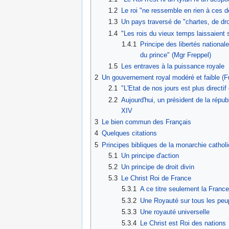
1.2
Le roi "ne ressemble en rien à ces d
1.3
Un pays traversé de "chartes, de dro
1.4
"Les rois du vieux temps laissaient s
1.4.1
Principe des libertés national
du prince" (Mgr Freppel)
1.5
Les entraves à la puissance royale
2
Un gouvernement royal modéré et faible (
2.1
"L'Etat de nos jours est plus direct
2.2
Aujourd'hui, un président de la ré
XIV
3
Le bien commun des Français
4
Quelques citations
5
Principes bibliques de la monarchie catholiq
5.1
Un principe d'action
5.2
Un principe de droit divin
5.3
Le Christ Roi de France
5.3.1
A ce titre seulement la France
5.3.2
Une Royauté sur tous les peu
5.3.3
Une royauté universelle
5.3.4
Le Christ est Roi des nations