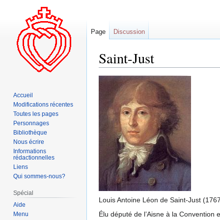
Page
Discussion
Saint-Just
Aller
Aller
à
à
Accueil
la
la
Modifications récentes
navigation
recherche
Toutes les pages
Personnages
Bibliothèque
Nous écrire
Informations
rédactionnelles
Liens
Qui sommes-nous?
Spécial
Louis Antoine Léon de Saint-Just (1767
Aide
Élu député de l’Aisne à la Convention 
Menu