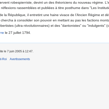
ervent robespierriste, devint un des théoriciens du nouveau régime. L'id
 réflexions rassemblées et publiées à titre posthume dans "Les Instituti
de la République, il entretint une haine vivace de l’Ancien Régime et dé
 il chercha à consolider son pouvoir en mettant au pas les factions mont
ertistes (ultra-révolutionnaires) et des "dantonistes" ou "indulgents" (
rre
le 27 juillet 1794.
ite le 7 juin 2005 à 12:47.
t-Roi
Avertissements