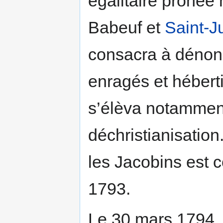
égalitaire prôné
Babeuf et
Saint-J
consacra à dénonc
enragés et héberti
s’élèva notamment
déchristianisation
les Jacobins est 
1793.
Le 30 mars 1794, 