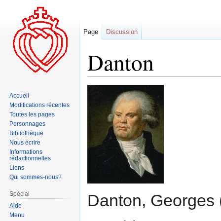
Page
Discussion
Danton
Aller
Aller
Accueil
à
à
Modifications récentes
la
la
Toutes les pages
navigation
recherche
Personnages
Bibliothèque
Nous écrire
Informations
rédactionnelles
Liens
Qui sommes-nous?
Spécial
Danton, Georges 
Aide
Menu