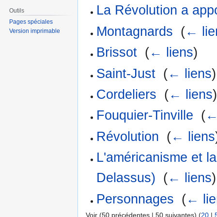
La Révolution a app
Outils
Pages spéciales
Montagnards
‎
(
← lie
Version imprimable
Brissot
‎
(
← liens
)
Saint-Just
‎
(
← liens
)
Cordeliers
‎
(
← liens
Fouquier-Tinville
‎
(
←
Révolution
‎
(
← liens
L'américanisme et la
Delassus)
‎
(
← liens
)
Personnages
‎
(
← li
Voir (50 précédentes | 50 suivantes) (
20
|