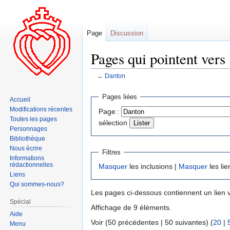
Page
Discussion
Pages qui pointent vers
←
Danton
Aller
Aller
Pages liées
Accueil
à
à
Modifications récentes
Page :
la
la
Toutes les pages
sélection
navigation
recherche
Personnages
Bibliothèque
Nous écrire
Filtres
Informations
rédactionnelles
Masquer
les inclusions |
Masquer
les lie
Liens
Qui sommes-nous?
Les pages ci-dessous contiennent un lien 
Spécial
Affichage de 9 éléments.
Aide
Voir (50 précédentes | 50 suivantes) (
20
|
Menu