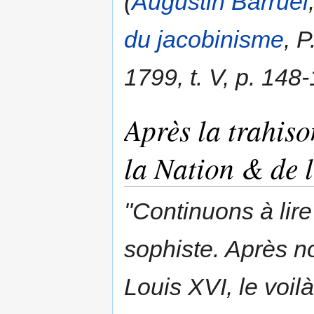
(
Augustin Barruel
du jacobinisme
, 
1799, t. V, p. 148-
Après la trahiso
la Nation & de 
"Continuons à lir
sophiste. Après no
Louis XVI, le voi