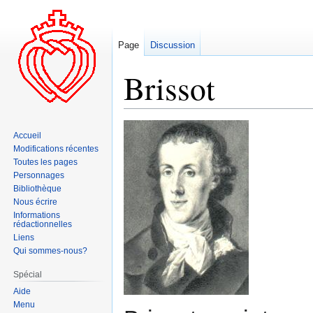
Page
Discussion
Brissot
Aller
Aller
Accueil
à
à
Modifications récentes
la
la
Toutes les pages
navigation
recherche
Personnages
Bibliothèque
Nous écrire
Informations
rédactionnelles
Liens
Qui sommes-nous?
Spécial
Aide
Menu