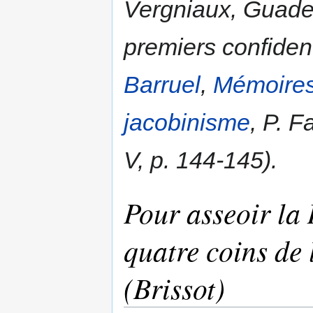
Vergniaux, Guadet
premiers confident 
Barruel
,
Mémoires 
jacobinisme
, P. 
V, p. 144-145).
Pour asseoir la 
quatre coins de l
(Brissot)