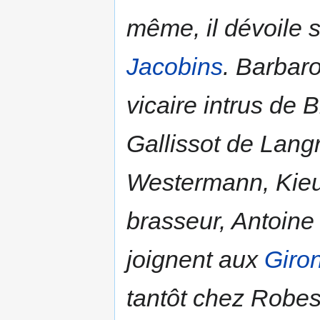
même, il dévoile s
Jacobins
.
Barbaro
vicaire intrus de B
Gallissot
de Lang
Westermann
,
Kieu
brasseur,
Antoine
joignent aux
Giro
tantôt chez
Robes