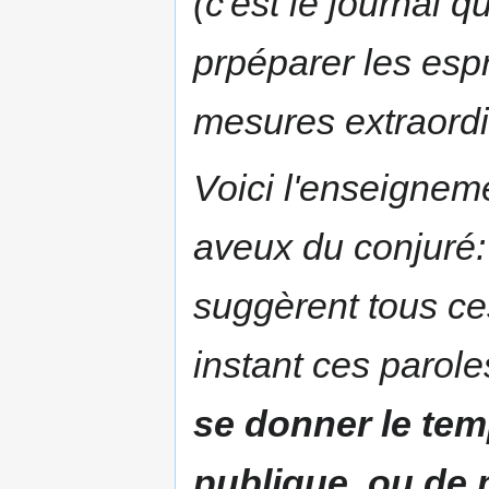
(c'est le journal qu'
prpéparer les esp
mesures extraordi
Voici l'enseigneme
aveux du conjuré: 
suggèrent tous ce
instant ces parole
se donner le temp
publique, ou de m