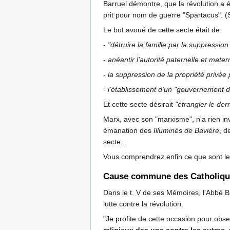
Barruel démontre, que la révolution a 
prit pour nom de guerre "Spartacus". (
Le but avoué de cette secte était de:
-
"détruire la famille par la suppressio
-
anéantir l'autorité paternelle et mater
-
la suppression de la propriété privée p
-
l'établissement d'un "gouvernement d
Et cette secte désirait
"étrangler le der
Marx, avec son "marxisme", n'a rien in
émanation des
Illuminés de Bavière
, d
secte...
Vous comprendrez enfin ce que sont les
Cause commune des Catholiques
Dans le t. V de ses Mémoires, l'Abbé B
lutte contre la révolution.
"Je profite de cette occasion pour obs