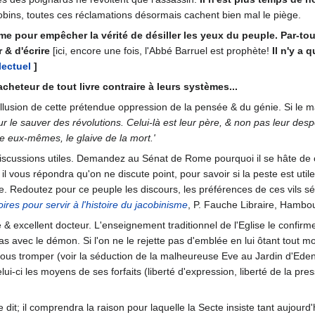
ins, toutes ces réclamations désormais cachent bien mal le piège.
ême pour empêcher la vérité de désiller les yeux du peuple. Par-t
r & d'écrire
[ici, encore une fois, l'Abbé Barruel est prophète!
Il n'y a 
lectuel
]
'acheteur de tout livre contraire à leurs systèmes...
'illusion de cette prétendue oppression de la pensée & du génie. Si le m
pour le sauver des révolutions. Celui-là est leur père, & non pas leur des
e eux-mêmes, le glaive de la mort.'
discussions utiles. Demandez au Sénat de Rome pourquoi il se hâte de 
 il vous répondra qu'on ne discute point, pour savoir si la peste est uti
e. Redoutez pour ce peuple les discours, les préférences de ces vils s
res pour servir à l'histoire du jacobinisme
, P. Fauche Libraire, Hambou
e & excellent docteur. L'enseignement traditionnel de l'Eglise le confirm
as avec le démon. Si l'on ne le rejette pas d'emblée en lui ôtant tout m
ous tromper (voir la séduction de la malheureuse Eve au Jardin d'Eden: 
ui-ci les moyens de ses forfaits (liberté d'expression, liberté de la pre
 dit; il comprendra la raison pour laquelle la Secte insiste tant aujourd'