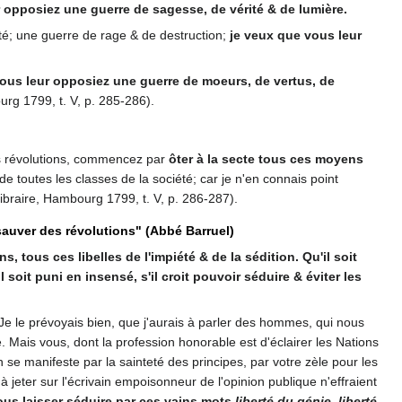
 opposiez une guerre de sagesse, de vérité & de lumière.
té; une guerre de rage & de destruction;
je veux que vous leur
ous leur opposiez une guerre de moeurs, de vertus, de
urg 1799, t. V, p. 285-286).
nos révolutions, commencez par
ôter à la secte tous ces moyens
 de toutes les classes de la société; car je n'en connais point
ibraire, Hambourg 1799, t. V, p. 286-287).
e sauver des révolutions" (Abbé Barruel)
, tous ces libelles de l'impiété & de la sédition. Qu'il soit
u'il soit puni en insensé, s'il croit pouvoir séduire & éviter les
! Je le prévoyais bien, que j'aurais à parler des hommes, qui nous
e. Mais vous, dont la profession honorable est d'éclairer les Nations
n se manifeste par la sainteté des principes, par votre zèle pour les
 jeter sur l'écrivain empoisonneur de l'opinion publique n'effraient
nous laisser séduire par ces vains mots
liberté du génie
,
liberté