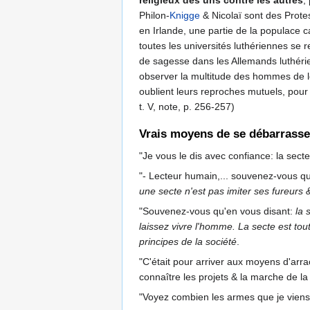
religieux des uns contre les autres
,
Philon-
Knigge
& Nicolaï sont des Prote
en Irlande, une partie de la populace c
toutes les universités luthériennes se 
de sagesse dans les Allemands luthérie
observer la multitude des hommes de l
oublient leurs reproches mutuels, pour 
t. V, note, p. 256-257)
Vrais moyens de se débarrasser
"Je vous le dis avec confiance: la sect
"- Lecteur humain,... souvenez-vous q
une secte n'est pas imiter ses fureurs
"Souvenez-vous qu'en vous disant:
la 
laissez vivre l'homme. La secte est tou
principes de la société
.
"C'était pour arriver aux moyens d'arra
connaître les projets & la marche de l
"Voyez combien les armes que je viens l