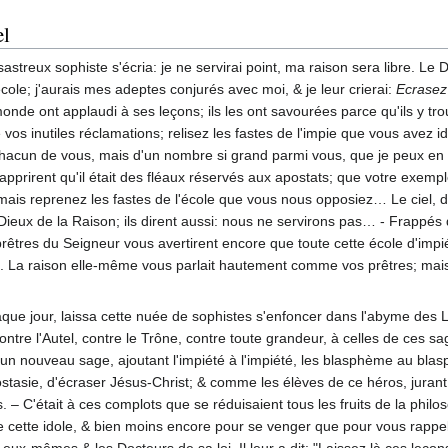
el
streux sophiste s'écria: je ne servirai point, ma raison sera libre. Le D
école; j'aurais mes adeptes conjurés avec moi, & je leur crierai:
Ecrasez 
onde ont applaudi à ses leçons; ils les ont savourées parce qu'ils y trou
os inutiles réclamations; relisez les fastes de l'impie que vous avez id
 chacun de vous, mais d'un nombre si grand parmi vous, que je peux en 
pprirent qu'il était des fléaux réservés aux apostats; que votre exem
is reprenez les fastes de l'école que vous nous opposiez… Le ciel, da
es Dieux de la Raison; ils dirent aussi: nous ne servirons pas… - Frapp
prêtres du Seigneur vous avertirent encore que toute cette école d'impiété
. La raison elle-même vous parlait hautement comme vos prêtres; mais vo
haque jour, laissa cette nuée de sophistes s'enfoncer dans l'abyme des L
ontre l'Autel, contre le Trône, contre toute grandeur, à celles de ces s
'un nouveau sage, ajoutant l'impiété à l'impiété, les blasphème au bla
stasie, d'écraser Jésus-Christ; & comme les élèves de ce héros, jura
s. – C'était à ces complots que se réduisaient tous les fruits de la phi
cette idole, & bien moins encore pour se venger que pour vous rappeler
s eux-mêmes & les Docteurs de sa loi. Il leur a dit: "Laissez là ces leç