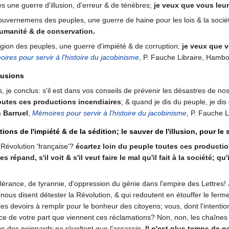
es une guerre d'illusion, d'erreur & de ténèbres;
je veux que vous leur
ouvernemens des peuples, une guerre de haine pour les lois & la socié
humanité & de conservation.
ligion des peuples, une guerre d'impiété & de corruption;
je veux que v
ires pour servir à l'histoire du jacobinisme
, P. Fauche Libraire, Hambo
lusions
s, je conclus: s'il est dans vos conseils de prévenir les désastres de 
toutes ces productions incendiaires
; & quand je dis du peuple, je dis
 Barruel
,
Mémoires pour servir à l'histoire du jacobinisme
, P. Fauche L
ions de l'impiété & de la sédition; le sauver de l'illusion, pour l
 Révolution 'française'?
écartez loin du peuple toutes ces productions
es répand, s'il voit & s'il veut faire le mal qu'il fait à la société; q
ntolérance, de tyrannie, d'oppression du génie dans l'empire des Lettres
 nous disent détester la Révolution, & qui redoutent en étouffer le ferm
es devoirs à remplir pour le bonheur des citoyens; vous, dont l'intentio
-ce de votre part que viennent ces réclamations? Non, non, les chaînes à
ves des poignards ne révoltent que l'assassin.
Il n'est plus temps de 