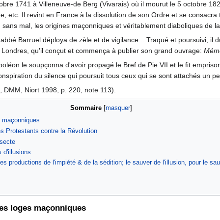
octobre 1741 à Villeneuve-de Berg (Vivarais) où il mourut le 5 octobre 
, etc. Il revint en France à la dissolution de son Ordre et se consacra t
 sans mal, les origines maçonniques et véritablement diaboliques de l
'abbé Barruel déploya de zèle et de vigilance... Traqué et poursuivi, il d
 à Londres, qu'il conçut et commença à publier son grand ouvrage:
Mémoi
Napoléon le soupçonna d'avoir propagé le Bref de Pie VII et le fit empris
 conspiration du silence qui poursuit tous ceux qui se sont attachés u
, DMM, Niort 1998, p. 220, note 113).
Sommaire
es maçonniques
Protestants contre la Révolution
 secte
d'illusions
es productions de l'impiété & de la sédition; le sauver de l'illusion, pour le s
les loges maçonniques