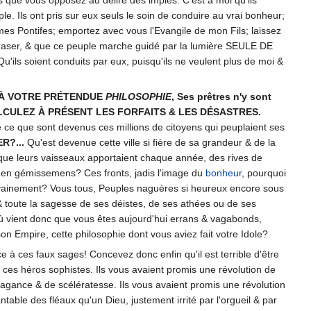
ple. Ils ont pris sur eux seuls le soin de conduire au vrai bonheur;
 mes Pontifes; emportez avec vous l'Evangile de mon Fils; laissez
'écraser, & que ce peuple marche guidé par la lumière SEULE DE
ils soient conduits par eux, puisqu'ils ne veulent plus de moi &
É À VOTRE PRÉTENDUE
PHILOSOPHIE
, Ses prêtres n'y sont
. CALCULEZ À PRÉSENT LES FORFAITS & LES DÉSASTRES.
e que sont devenus ces millions de citoyens qui peuplaient ses
R?...
Qu'est devenue cette ville si fière de sa grandeur & de la
 que leurs vaisseaux apportaient chaque année, des rives de
 & en gémissemens? Ces fronts, jadis l'image du
bonheur
, pourquoi
fe vainement? Vous tous, Peuples naguères si heureux encore sous
 & toute la sagesse de ses déistes, de ses athées ou de ses
'où vient donc que vous êtes aujourd'hui errans & vagabonds,
on Empire, cette philosophie dont vous aviez fait votre Idole?
 à ces faux sages! Concevez donc enfin qu'il est terrible d'être
 ces héros sophistes. Ils vous avaient promis une révolution de
vagance & de scélératesse. Ils vous avaient promis une révolution
antable des fléaux qu'un Dieu, justement irrité par l'orgueil & par