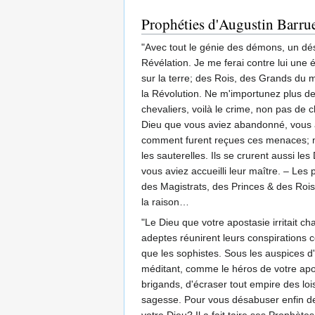
Prophéties d'Augustin Barru
"Avec tout le génie des démons, un désa
Révélation. Je me ferai contre lui une 
sur la terre; des Rois, des Grands du m
la Révolution. Ne m'importunez plus de v
chevaliers, voilà le crime, non pas de
Dieu que vous aviez abandonné, vous a
comment furent reçues ces menaces; ma
les sauterelles. Ils se crurent aussi l
vous aviez accueilli leur maître. – Les 
des Magistrats, des Princes & des Rois
la raison…
"Le Dieu que votre apostasie irritait c
adeptes réunirent leurs conspirations c
que les sophistes. Sous les auspices d
méditant, comme le héros de votre apo
brigands, d'écraser tout empire des loi
sagesse. Pour vous désabuser enfin de 
votre Dieu? Il a fait taire ses Prophète