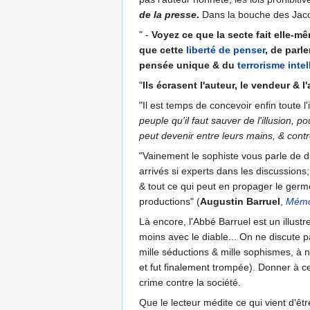
de la presse
.
Dans la bouche des Jacob
" -
Voyez ce que la secte fait elle-m
que cette
liberté de penser
, de parle
pensée unique & du
terrorisme intel
"
Ils écrasent l'auteur, le vendeur & l
"Il est temps de concevoir enfin toute l
peuple qu'il faut sauver de l'illusion, 
peut devenir entre leurs mains, & contr
"Vainement le sophiste vous parle de 
arrivés si experts dans les discussions;
& tout ce qui peut en propager le germ
productions" (
Augustin Barruel
,
Mémoi
Là encore, l'Abbé Barruel est un illustr
moins avec le diable... On ne discute p
mille séductions & mille sophismes, à n
et fut finalement trompée). Donner à cel
crime contre la société.
Que le lecteur médite ce qui vient d'être