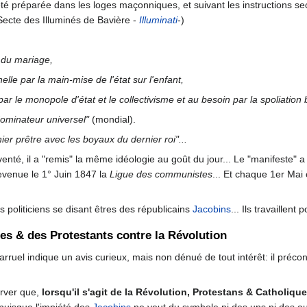
été préparée dans les loges maçonniques, et suivant les instructions 
Secte des Illuminés de Bavière -
Illuminati
-)
n du mariage,
nelle par la main-mise de l'état sur l'enfant,
ar le monopole d'état et le collectivisme et au besoin par la spoliation b
ominateur universel"
(mondial).
nier prêtre avec les boyaux du dernier roi"...
venté, il a "remis" la même idéologie au goût du jour... Le "manifeste
evenue le 1° Juin 1847 la
Ligue des communistes
... Et chaque 1er Mai
 politiciens se disant êtres des républicains
Jacobins
... Ils travaillen
 & des Protestants contre la Révolution
arruel indique un avis curieux, mais non dénué de tout intérêt: il préc
erver que,
lorsqu'il s'agit de la Révolution, Protestans & Catholiqu