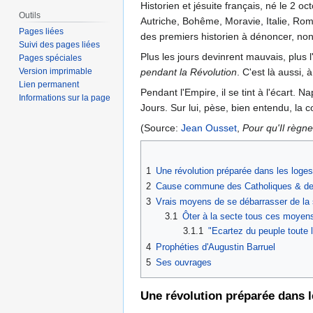
Historien et jésuite français, né le 2 
Outils
Autriche, Bohême, Moravie, Italie, Rome
Pages liées
des premiers historien à dénoncer, non
Suivi des pages liées
Plus les jours devinrent mauvais, plus l
Pages spéciales
pendant la Révolution
. C'est là aussi,
Version imprimable
Lien permanent
Pendant l'Empire, il se tint à l'écart. 
Informations sur la page
Jours. Sur lui, pèse, bien entendu, la
(Source:
Jean Ousset
,
Pour qu'Il règne
1
Une révolution préparée dans les log
2
Cause commune des Catholiques & des 
3
Vrais moyens de se débarrasser de la
3.1
Ôter à la secte tous ces moyens 
3.1.1
"Ecartez du peuple toute l
4
Prophéties d'Augustin Barruel
5
Ses ouvrages
Une révolution préparée dans 