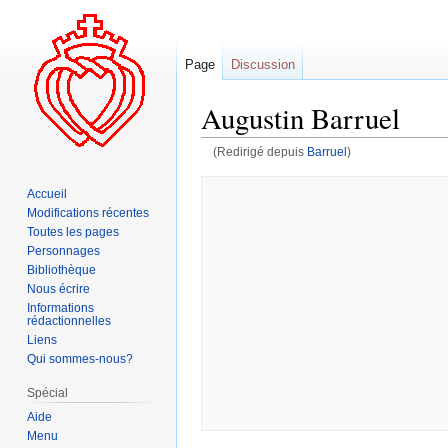
Page
Discussion
Augustin Barruel
(Redirigé depuis
Barruel
)
Aller
Aller
Accueil
à
à
Modifications récentes
la
la
Toutes les pages
navigation
recherche
Personnages
Bibliothèque
Nous écrire
Informations
rédactionnelles
Liens
Qui sommes-nous?
Spécial
Aide
Menu