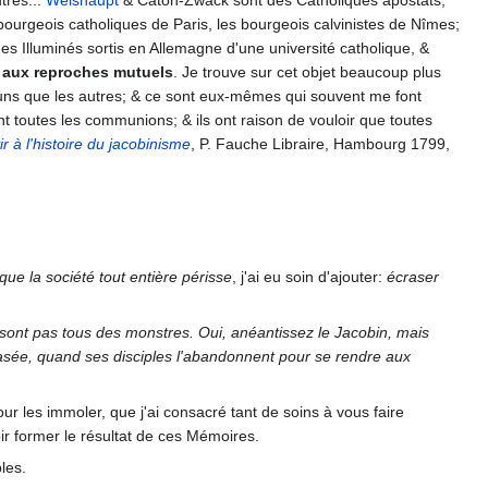
tres...
Weishaupt
& Caton-Zwack sont des Catholiques apostats;
bourgeois catholiques de Paris, les bourgeois calvinistes de Nîmes;
es Illuminés sortis en Allemagne d'une université catholique, &
in aux reproches mutuels
. Je trouve sur cet objet beaucoup plus
s uns que les autres; & ce sont eux-mêmes qui souvent me font
 toutes les communions; & ils ont raison de vouloir que toutes
 à l'histoire du jacobinisme
, P. Fauche Libraire, Hambourg 1799,
que la société tout entière périsse
, j'ai eu soin d'ajouter:
écraser
 sont pas tous des monstres. Oui, anéantissez le Jacobin, mais
crasée, quand ses disciples l'abandonnent pour se rendre aux
ur les immoler, que j'ai consacré tant de soins à vous faire
ir former le résultat de ces Mémoires.
les.