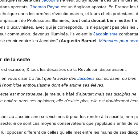
 puisque l'impiété des
Jacobins
ne veut du symbole ni des uns ni des au
stans apostats;
Thomas Payne
est un Anglican apostat. En France les 
atholique dans les armées révolutionnaires, et leurs chefs protestans; d
remplissant de Professeurs Illuminés;
tout cela decrait bien mettre f
ns o ucalvinistes, avec qui je corresponds. Ils n'épargent pas plus le
eur communion, devenus Illuminés. Ils voient le
Jacobinisme
combattant
se réunir contre les Jacobins" (
Augustin Barruel
,
Mémoires pour servir
 de la secte
e est écrasée, & tous les désastres de la Révolution disparaissent.
u'en vous disant:
il faut que la secte des
Jacobins
soit écrasée, ou bien 
 & l'homicide enthousiasme dont elle anime ses élèves
.
secte est monstrueuse
, je me suis hâté d'ajouter:
mais ses disciples ne
te entière dans ses opinions; elle n'existe plus, elle est doublement é
cher au Jacobinisme ses victimes & pour les rendre à la société, non po
a secte; & ce sont ces moyens conservateurs que j'applaudis enfin de vo
ui opposer diffèrent de celles qu'elle met entre les mains de ses discip