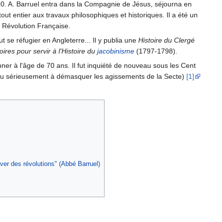
1820. A. Barruel entra dans la Compagnie de Jésus, séjourna en
out entier aux travaux philosophiques et historiques. Il a été un
a Révolution Française.
ut se réfugier en Angleterre... Il y publia une
Histoire du Clergé
res pour servir à l'Histoire du
jacobinisme
(1797-1798).
onner à l'âge de 70 ans. Il fut inquiété de nouveau sous les Cent
n peu sérieusement à démasquer les agissements de la Secte)
[1]
auver des révolutions" (Abbé Barruel)