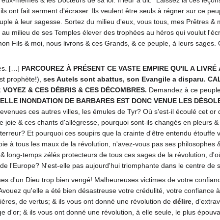
ils ont fait serment d'écraser. Ils veulent être seuls à régner sur ce peu
peuple à leur sagesse. Sortez du milieu d'eux, vous tous, mes Prêtres &
les au milieu de ses Temples élever des trophées au héros qui voulut l
 Fils & moi, nous livrons & ces Grands, & ce peuple, à leurs sages. Qu'
res. […]
PARCOUREZ À PRÉSENT CE VASTE EMPIRE QU'IL A LIVR
st prophète!),
ses Autels sont abattus, son Evangile a disparu
 VOYEZ & CES DÉBRIS & CES DÉCOMBRES.
Demandez à ce peuple c
 QUELLE INONDATION DE BARBARES EST DONC VENUE LES DÉSOLE
venues ces autres villes, les émules de Tyr? Où s'est-il écoulé cet or
tte joie & ces chants d'allégresse, pourquoi sont-ils changés en pleurs
a terreur? Et pourquoi ces soupirs que la crainte d'être entendu étouf
roie à tous les maux de la révolution, n'avez-vous pas ses philosophes
s & long-temps zélés protecteurs de tous ces sages de la révolution, d
de l'Europe? N'est-elle pas aujourd'hui triomphante dans le centre de s
mes d'un Dieu trop bien vengé! Malheureuses victimes de votre confiance
vouez qu'elle a été bien désastreuse votre crédulité, votre confiance à
ères, de vertus; & ils vous ont donné une révolution de
délire
, d'extra
âge d'or; & ils vous ont donné une révolution, à elle seule, le plus épouv