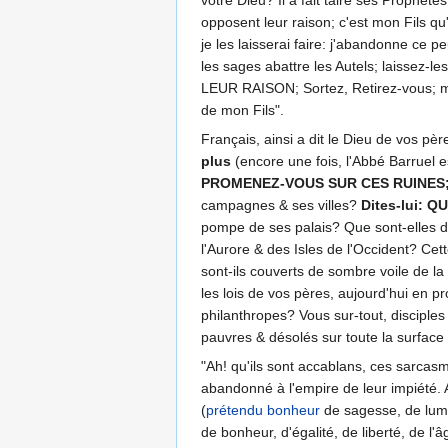
opposent leur raison; c'est mon Fils qu'
je les laisserai faire: j'abandonne ce 
les sages abattre les Autels; laissez-
LEUR RAISON; Sortez, Retirez-vous; mon
de mon Fils".
Français, ainsi a dit le Dieu de vos pè
plus
(encore une fois, l'Abbé Barruel e
PROMENEZ-VOUS SUR CES RUINES;
campagnes & ses villes?
Dites-lui:
pompe de ses palais? Que sont-elles de
l'Aurore & des Isles de l'Occident? Ce
sont-ils couverts de sombre voile de l
les lois de vos pères, aujourd'hui en p
philanthropes? Vous sur-tout, disciple
pauvres & désolés sur toute la surface 
"Ah! qu'ils sont accablans, ces sarcas
abandonné à l'empire de leur impiété. A
(
prétendu bonheur
de sagesse, de lumi
de bonheur, d'égalité, de liberté, de l'