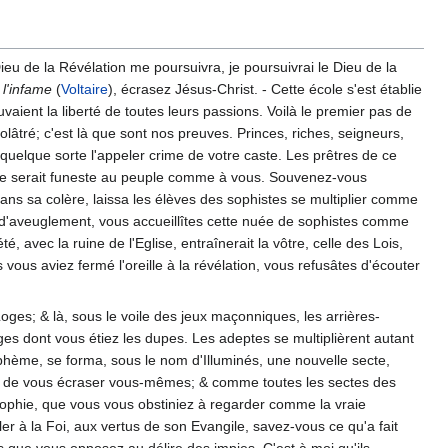
ieu de la Révélation me poursuivra, je poursuivrai le Dieu de la
l'infame
(
Voltaire
), écrasez Jésus-Christ. - Cette école s'est établie
vaient la liberté de toutes leurs passions. Voilà le premier pas de
olâtré; c'est là que sont nos preuves. Princes, riches, seigneurs,
quelque sorte l'appeler crime de votre caste. Les prêtres de ce
ple serait funeste au peuple comme à vous. Souvenez-vous
ns sa colère, laissa les élèves des sophistes se multiplier comme
és d'aveuglement, vous accueillîtes cette nuée de sophistes comme
, avec la ruine de l'Eglise, entraînerait la vôtre, celle des Lois,
us aviez fermé l'oreille à la révélation, vous refusâtes d'écouter
oges; & là, sous le voile des jeux maçonniques, les arrières-
ages dont vous étiez les dupes. Les adeptes se multiplièrent autant
sphème, se forma, sous le nom d'Illuminés, une nouvelle secte,
nt de vous écraser vous-mêmes; & comme toutes les sectes des
losophie, que vous vous obstiniez à regarder comme la vraie
 à la Foi, aux vertus de son Evangile, savez-vous ce qu'a fait
ons que vous opposez au délire des impies. C'est à moi qu'ils