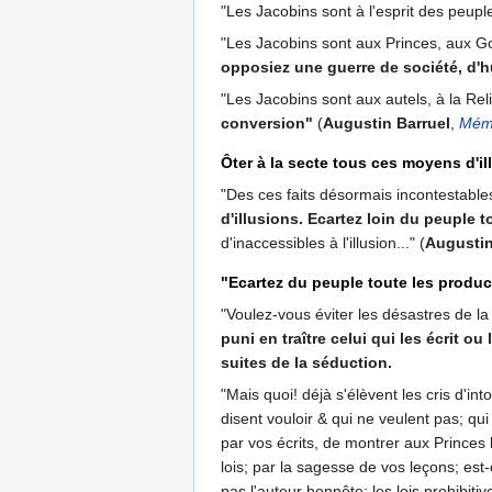
"Les Jacobins sont à l'esprit des peupl
"Les Jacobins sont aux Princes, aux G
opposiez une guerre de société, d'
"Les Jacobins sont aux autels, à la Re
conversion"
(
Augustin Barruel
,
Mémo
Ôter à la secte tous ces moyens d'il
"Des ces faits désormais incontestable
d'illusions. Ecartez loin du peuple 
d'inaccessibles à l'illusion..." (
Augustin
"Ecartez du peuple toute les product
"Voulez-vous éviter les désastres de la
puni en traître celui qui les écrit ou l
suites de la séduction.
"Mais quoi! déjà s'élèvent les cris d'i
disent vouloir & qui ne veulent pas; qui
par vos écrits, de montrer aux Princes l
lois; par la sagesse de vos leçons; est
pas l'auteur honnête; les lois prohibiti