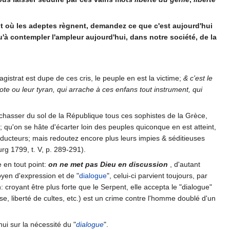
out où les adeptes règnent, demandez ce que c'est aujourd'hui
qu'à contempler l'ampleur aujourd'hui, dans notre société, de la
agistrat est dupe de ces cris, le peuple en est la victime;
& c'est le
pote ou leur tyran, qui arrache à ces enfans tout instrument, qui
chasser du sol de la République tous ces sophistes de la Grèce,
le; qu'on se hâte d'écarter loin des peuples quiconque en est atteint,
éducteurs; mais redoutez encore plus leurs impies & séditieuses
rg 1799, t. V, p. 289-291).
e en tout point:
on ne met pas Dieu en discussion
, d'autant
oyen d'expression et de "
dialogue
", celui-ci parvient toujours, par
croyant être plus forte que le Serpent, elle accepta le "dialogue"
sse, liberté de cultes, etc.) est un crime contre l'homme doublé d'un
hui sur la nécessité du "
dialogue
".