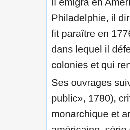
Il émigra en Amér
Philadelphie, il d
fit paraître en 1
dans lequel il déf
colonies et qui re
Ses ouvrages suiv
public», 1780), cr
monarchique et ari
américaine, série