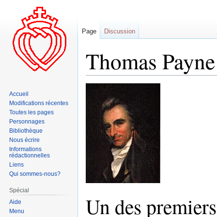
Page
Discussion
Thomas Payne
Aller
Aller
Accueil
à
à
Modifications récentes
la
la
Toutes les pages
navigation
recherche
Personnages
Bibliothèque
Nous écrire
Informations
rédactionnelles
Liens
Qui sommes-nous?
Spécial
Un des premiers
Aide
Menu