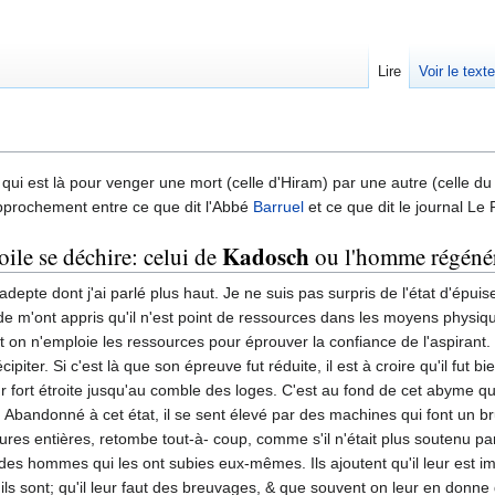
Lire
Voir le text
i est là pour venger une mort (celle d'Hiram) par une autre (celle du ro
pprochement entre ce que dit l'Abbé
Barruel
et ce que dit le journal Le 
Kadosch
ile se déchire: celui de
ou l'homme régéné
'adepte dont j'ai parlé plus haut. Je ne suis pas surpris de l'état d'épuis
 m'ont appris qu'il n'est point de ressources dans les moyens physiq
nt on n'emploie les ressources pour éprouver la confiance de l'aspirant.
cipiter. Si c'est là que son épreuve fut réduite, il est à croire qu'il fu
fort étroite jusqu'au comble des loges. C'est au fond de cet abyme qu'est
tté. Abandonné à cet état, il se sent élevé par des machines qui font un
res entières, retombe tout-à- coup, comme s'il n'était plus soutenu pa
es hommes qui les ont subies eux-mêmes. Ils ajoutent qu'il leur est imp
 ils sont; qu'il leur faut des breuvages, & que souvent on leur en donne 