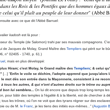
 dans les Rois & les Pontifes que des hommes égaux à t
e celui qu'il plaît au peuple de leur donner
" (Abbé B
nsuite avec ce que dit l'Abbé Barruel:
evalier
kadosh
est là pour :
isseur du Temple (de Salomon) trahi par ses mauvais compagnons. C'est 
elui de Jacques de Molay, Grand Maître des
Templiers
qui périt sur le bû
006, n° 02405 - 1740, p. 61.)
ruel
, mais en plus développé:
 plus Hiram; c'est Molay, le Grand maître des
Templiers
; & celui qu'
t"
[...] "
Enfin le voile se déchire, l'adepte apprend que jusqu'alors l
 le mot dès son entrée dans la Maçonnerie, consistent à ne reconn
tous les autres, & qui n'ont d'autres droits sur le trône ou auprès
d bon lui semblera
...
On lui dit encore que depuis trop long-temps les 
, pour bâtir des temples à l'égalité & à la liberté, est de chercher à dé
és; tous les trônes, où l'on ne voit que des tyrans régner sur des esclave
joie ou de M.
le Franc
, je les tiens des initiés eux-mêmes..." (
Augustin B