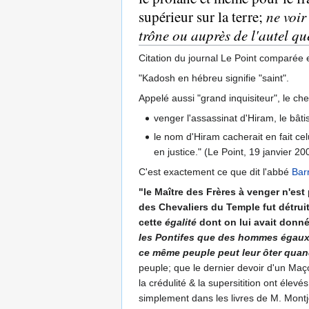
supérieur sur la terre;
ne voir
trône ou auprès de l'autel qu
Citation du journal Le Point comparée e
"Kadosh en hébreu signifie "saint".
Appelé aussi "grand inquisiteur", le ch
venger l'assassinat d'Hiram, le bât
le nom d'Hiram cacherait en fait c
en justice." (Le Point, 19 janvier 2
C'est exactement ce que dit l'abbé
Bar
"le Maître des Frères à venger n'est
des Chevaliers du Temple fut détrui
cette
égalité
dont on lui avait donné
les Pontifes que des hommes égaux à 
ce même peuple peut leur ôter quan
peuple; que le dernier devoir d'un Maçon
la crédulité & la supersitition ont élev
simplement dans les livres de M. Mont