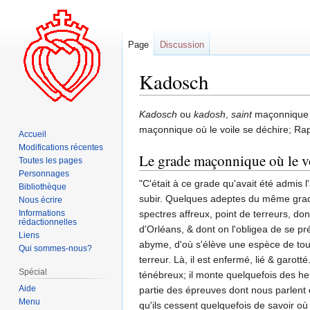
Page
Discussion
Kadosch
Aller
Aller
Kadosch
ou
kadosh
,
saint
maçonnique qu
à
à
maçonnique où le voile se déchire; Ra
Accueil
la
la
Modifications récentes
Le grade maçonnique où le vo
navigation
recherche
Toutes les pages
Personnages
"C'était à ce grade qu'avait été admis l
Bibliothèque
subir. Quelques adeptes du même grade
Nous écrire
Informations
spectres affreux, point de terreurs, do
rédactionnelles
d'Orléans, & dont on l'obligea de se pré
Liens
abyme, d'où s'élève une espèce de tour 
Qui sommes-nous?
terreur. Là, il est enfermé, lié & garo
Spécial
ténébreux; il monte quelquefois des heu
Aide
partie des épreuves dont nous parlent d
Menu
qu'ils cessent quelquefois de savoir où