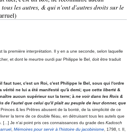
ous les autres, & qui n'ont d'autres droits sur le
arruel)
la première interprétation. Il y en a une seconde, selon laquelle
cher, et dont le meurtre ourdi par Philippe le Bel, doit être traduit
il faut tuer, c'est un Roi, c'est Philippe le Bel, sous qui l'ordre
a vérité ne lui a été manifesté qu'à demi; que cette
liberté
&
aître aucun supérieur sur la terre; à
ne voir dans les Rois &
 de l'autel que celui qu'il plaît au peuple de leur donner, que
Princes & les Prêtres abusent de la bonté, de la simplicité de ce
livrer la terre de ce double fléau, en détruisant tous les autels que
s. [...] Je n'ai point pris ces connaissances du grade des
Kadosch
arruel
,
Mémoires pour servir à l'histoire du jacobinisme
, 1798, t. II,