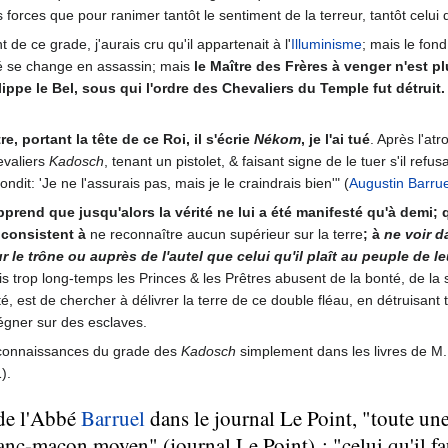
rs forces que pour ranimer tantôt le sentiment de la terreur, tantôt celui d
 de ce grade, j'aurais cru qu'il appartenait à l'
Illuminisme
; mais le fond
tié se change en assassin; mais
le Maître des Frères à venger n'est p
hilippe le Bel, sous qui l'ordre des Chevaliers du Temple fut détruit.
, portant la tête de ce Roi, il s'écrie
Nékom
, je l'ai tué
. Après l'at
hevaliers
Kadosch
, tenant un pistolet, & faisant signe de le tuer s'il re
dit: 'Je ne l'assurais pas, mais je le craindrais bien'" (
Augustin Barrue
apprend que jusqu'alors la vérité ne lui a été manifesté qu'à demi;
 consistent à
ne reconnaître aucun supérieur sur la terre
; à
ne voir d
sur le trône ou auprès de l'autel que celui qu'il plaît au peuple d
s trop long-temps les Princes & les Prêtres abusent de la bonté, de la 
rté, est de chercher à délivrer la terre de ce double fléau, en détruisant 
régner sur des esclaves.
es connaissances du grade des
Kadosch
simplement dans les livres de M
1).
 de l'Abbé
Barruel
dans le journal Le Point, "toute u
anc-maçon moyen" (journal Le Point) : "celui qu'il fau