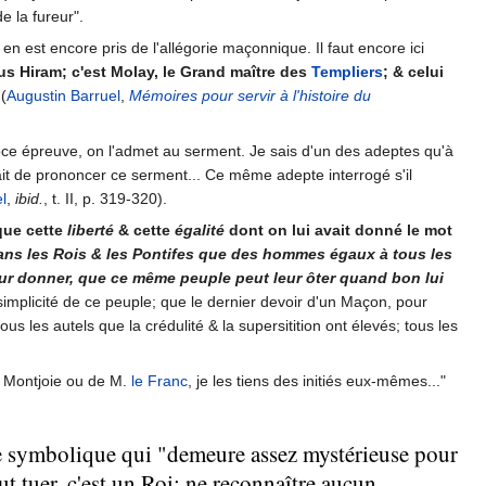
e la fureur".
 en est encore pris de l'allégorie maçonnique. Il faut encore ici
lus Hiram; c'est Molay, le Grand maître des
Templiers
; & celui
(
Augustin Barruel
,
Mémoires pour servir à l'histoire du
roce épreuve, on l'admet au serment. Je sais d'un des adeptes qu'à
fusait de prononcer ce serment... Ce même adepte interrogé s'il
l
,
ibid.
, t. II, p. 319-320).
 que cette
liberté
& cette
égalité
dont on lui avait donné le mot
ans les Rois & les Pontifes que des hommes égaux à tous les
e leur donner, que ce même peuple peut leur ôter quand bon lui
simplicité de ce peuple; que le dernier devoir d'un Maçon, pour
tous les autels que la crédulité & la supersitition ont élevés; tous les
. Montjoie ou de M.
le Franc
, je les tiens des initiés eux-mêmes..."
ne symbolique qui "demeure assez mystérieuse pour
t tuer, c'est un Roi; ne reconnaître aucun