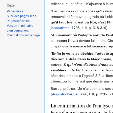
réflechir; ou plutôt qui n'ajoutent à leu
Outils
"Par bien des circonstances qu'ils disent
Pages liées
Suivi des pages liées
renouveler l'épreuve du grade où l'ini
Pages spéciales
qu'il faut tuer, c'est un Roi, c'est P
Version imprimable
jacobinisme
, 1798, t. II, p. 318-319).
Lien permanent
"
Au moment où l'adepte sort de l'antre
Informations sur la page
cet instant il avait devant lui un des C
croyait que la menace fût sérieuse, répon
"
Enfin le voile se déchire, l'adepte 
dès son entrée dans la Maçonnerie,
autres, & qui n'ont d'autres droits 
semblera
...
On lui dit encore que depui
bâtir des temples à l'égalité & à la libe
trônes, où l'on ne voit que des tyrans 
Barruel précise: "Je n'ai point pris c
(
Augustin Barruel
,
ibid.
, t. II, p. 320-32
La confirmation de l'analyse
le profane et même pour le fr