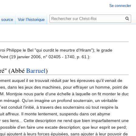
Se connecter
Rechercher
e source
Voir l’historique
i Philippe le Bel "qui ourdit le meurtre d'Hiram"); le grade
Point (19 janvier 2006, n° 02405 - 1740, p. 61.):
ré" (Abbé
Barruel
)
ement auquel il se trouvait réduit par les épreuves qu'il venait de
ues, dans les jeux des machines, pour effrayer un homme, point de
 M. Montjoie nous parle d'une échelle à laquelle on fit monter le duc
t bien ménagé. Qu'on imagine un profond souterrain, un véritable
 conduit l'initié, à travers des souterrains où tout respire la
 bruit affreux. Il monte lentement, suspendu dans cet abyme
r ses liens... Cette description ne rend que bien imparfaitement une
ossible d'en faire une excate description; que leur esprit se perd;
qui ajoutent à leurs forces épuisées, sans ajouter à leur pouvoir de