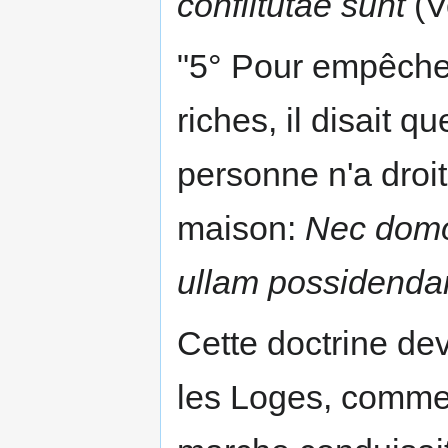
conflitutae sunt
(V
"5° Pour empêcher
riches, il disait q
personne n'a droi
maison:
Nec domo
ullam possidend
Cette doctrine dev
les Loges, comme