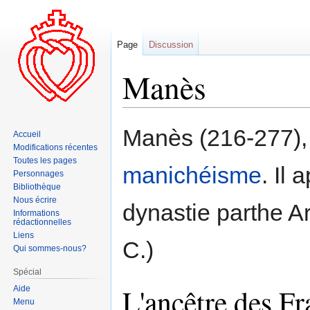
Page
Discussion
Manès
Aller
Aller
Manès (216-277), 
Accueil
à
à
Modifications récentes
la
la
Toutes les pages
manichéisme
. Il
navigation
recherche
Personnages
Bibliothèque
Nous écrire
dynastie parthe Ar
Informations
rédactionnelles
Liens
C.)
Qui sommes-nous?
Spécial
L'ancêtre des F
Aide
Menu