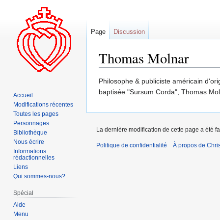
Page
Discussion
Thomas Molnar
Aller
Aller
Philosophe & publiciste américain d'or
à
à
baptisée "Sursum Corda", Thomas Moln
Accueil
la
la
Modifications récentes
navigation
recherche
Toutes les pages
Personnages
La dernière modification de cette page a été fa
Bibliothèque
Nous écrire
Politique de confidentialité
À propos de Chris
Informations
rédactionnelles
Liens
Qui sommes-nous?
Spécial
Aide
Menu