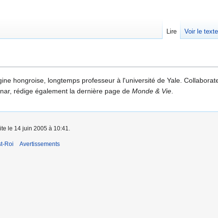
Lire
Voir le text
igine hongroise, longtemps professeur à l'université de Yale. Collabora
ar, rédige également la dernière page de
Monde & Vie
.
ite le 14 juin 2005 à 10:41.
t-Roi
Avertissements