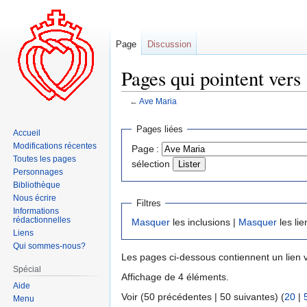
Page
Discussion
Pages qui pointent vers
←
Ave Maria
Aller
Aller
Pages liées
Accueil
à
à
Modifications récentes
Page :
la
la
Toutes les pages
sélection
navigation
recherche
Personnages
Bibliothèque
Nous écrire
Filtres
Informations
rédactionnelles
Masquer
les inclusions |
Masquer
les lie
Liens
Qui sommes-nous?
Les pages ci-dessous contiennent un lien 
Spécial
Affichage de 4 éléments.
Aide
Voir (50 précédentes | 50 suivantes) (
20
|
Menu