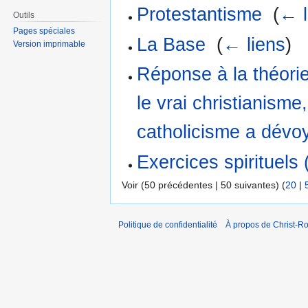
Protestantisme
‎
(
← l
Outils
Pages spéciales
La Base
‎
(
← liens
)
Version imprimable
Réponse à la théorie
le vrai christianisme,
catholicisme a dévoy
Exercices spirituels 
Voir (50 précédentes | 50 suivantes) (
20
|
Politique de confidentialité
À propos de Christ-Ro