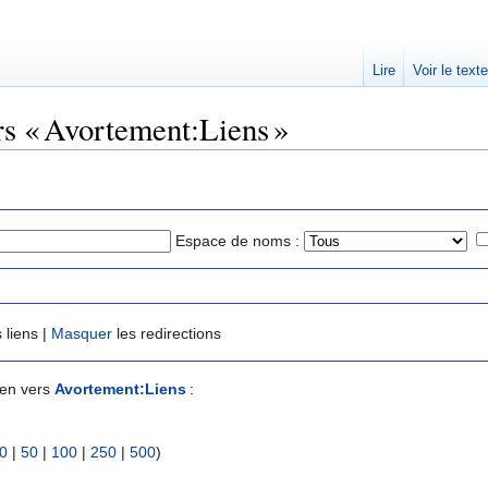
Lire
Voir le text
rs « Avortement:Liens »
Espace de noms :
 liens |
Masquer
les redirections
ien vers
Avortement:Liens
:
0
|
50
|
100
|
250
|
500
)