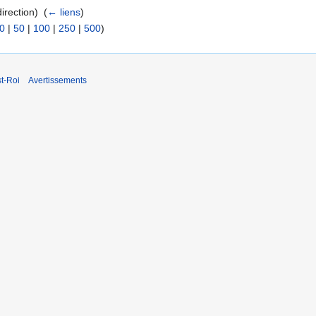
rection) ‎
(
← liens
)
0
|
50
|
100
|
250
|
500
)
t-Roi
Avertissements