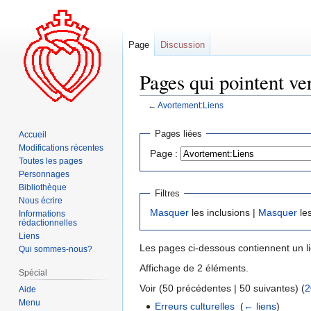
Page
Discussion
Pages qui pointent ve
←
Avortement:Liens
Aller
Aller
Pages liées
Accueil
à
à
Modifications récentes
Page :
la
la
Toutes les pages
navigation
recherche
Personnages
Bibliothèque
Filtres
Nous écrire
Masquer
les inclusions |
Masquer
les
Informations
rédactionnelles
Liens
Les pages ci-dessous contiennent un l
Qui sommes-nous?
Affichage de 2 éléments.
Spécial
Voir (50 précédentes | 50 suivantes) (
2
Aide
Menu
Erreurs culturelles
‎
(
← liens
)