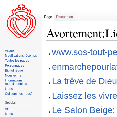
Page
Discussion
Avortement:Li
Aller
Aller
www.sos-tout-pet
Accueil
à
à
Modifications récentes
la
la
Toutes les pages
enmarchepourlav
navigation
recherche
Personnages
Bibliothèque
Nous écrire
La trêve de Die
Informations
rédactionnelles
Liens
Laissez les vivr
Qui sommes-nous?
Spécial
Le Salon Beige: 
Aide
Menu