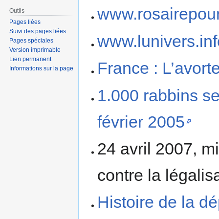
www.rosairepour
Outils
Pages liées
Suivi des pages liées
www.lunivers.inf
Pages spéciales
Version imprimable
Lien permanent
France : L’avor
Informations sur la page
1.000 rabbins se
février 2005
24 avril 2007, m
contre la légali
Histoire de la d