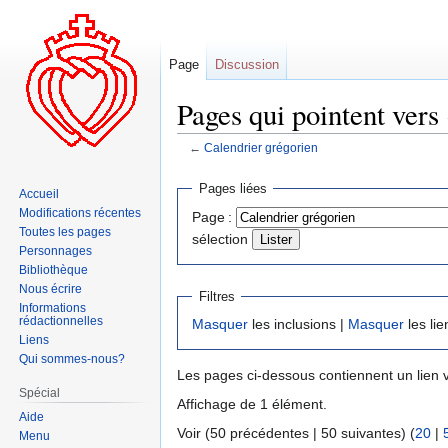
Page
Discussion
Pages qui pointent vers
←
Calendrier grégorien
Aller
Aller
Pages liées
Accueil
à
à
Modifications récentes
Page :
la
la
Toutes les pages
sélection
navigation
recherche
Personnages
Bibliothèque
Nous écrire
Filtres
Informations
rédactionnelles
Masquer
les inclusions |
Masquer
les lie
Liens
Qui sommes-nous?
Les pages ci-dessous contiennent un lien 
Spécial
Affichage de 1 élément.
Aide
Voir (50 précédentes | 50 suivantes) (
20
|
Menu