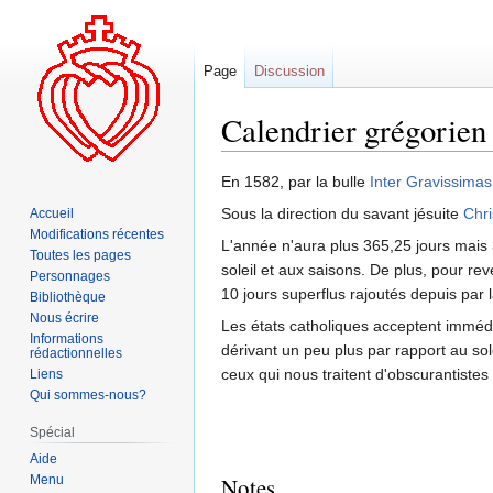
Page
Discussion
Calendrier grégorien
Aller
Aller
En 1582, par la bulle
Inter Gravissimas
à
à
Sous la direction du savant jésuite
Chri
Accueil
la
la
Modifications récentes
L'année n'aura plus 365,25 jours mais 3
navigation
recherche
Toutes les pages
soleil et aux saisons. De plus, pour re
Personnages
10 jours superflus rajoutés depuis par 
Bibliothèque
Nous écrire
Les états catholiques acceptent imméd
Informations
dérivant un peu plus par rapport au sol
rédactionnelles
ceux qui nous traitent d'obscurantistes 
Liens
Qui sommes-nous?
Spécial
Aide
Menu
Notes