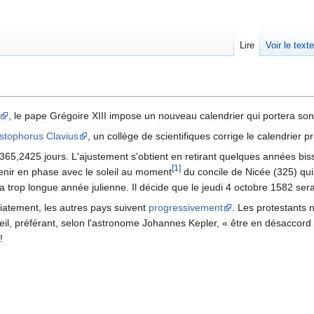
Lire
Voir le text
, le pape Grégoire XIII impose un nouveau calendrier qui portera son 
stophorus Clavius
, un collège de scientifiques corrige le calendrier p
65,2425 jours. L'ajustement s'obtient en retirant quelques années bisse
[1]
venir en phase avec le soleil au moment
du concile de Nicée (325) qui 
la trop longue année julienne. Il décide que le jeudi 4 octobre 1582 se
iatement, les autres pays suivent
progressivement
. Les protestants 
eil, préférant, selon l'astronome Johannes Kepler, « être en désaccord 
!