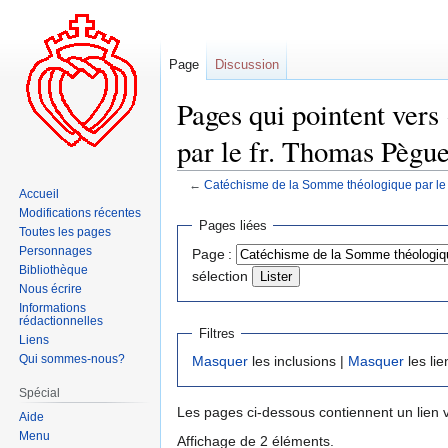
Page
Discussion
Pages qui pointent ver
par le fr. Thomas Pègu
←
Catéchisme de la Somme théologique par le
Accueil
Modifications récentes
Aller
Aller
Pages liées
Toutes les pages
à
à
Personnages
Page :
la
la
Bibliothèque
sélection
navigation
recherche
Nous écrire
Informations
rédactionnelles
Filtres
Liens
Qui sommes-nous?
Masquer
les inclusions |
Masquer
les lie
Spécial
Les pages ci-dessous contiennent un lien 
Aide
Menu
Affichage de 2 éléments.