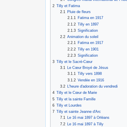
2
Tilly et Fatima
2.1
Pluie de fleurs
2.1.1
Fatima en 1917
2.1.2
Tilly en 1897
2.1.3
Signification
2.2
Animation du soleil
2.2.1
Fatima en 1917
2.2.2
Tilly en 1901
2.2.3
Signification
3
Tilly et le Sacré-Cœur
3.1
Le Cœur Broyé de Jésus
3.1.1
Tilly vers 1898
3.1.2
Vendée en 1916
3.2
L'heure d'adoration du vendredi
4
Tilly et le Cœur de Marie
5
Tilly et la sainte Famille
6
Tilly et Lourdes
7
Tilly et sainte Jeanne d'Arc
7.1
Le 16 mai 1897 à Orléans
7.2
Le 16 mai 1897 à Tilly