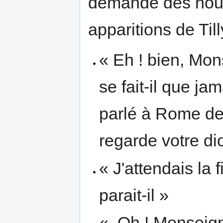
demandé des nou
apparitions de Till
« Eh ! bien, Mo
se fait-il que ja
parlé à Rome de 
regarde votre di
« J'attendais la f
parait-il »
« Oh ! Monseign