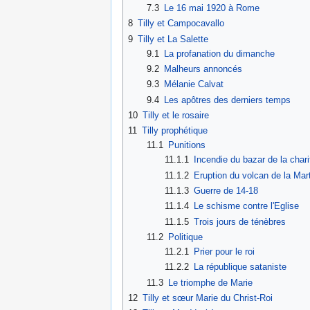
7.3
Le 16 mai 1920 à Rome
8
Tilly et Campocavallo
9
Tilly et La Salette
9.1
La profanation du dimanche
9.2
Malheurs annoncés
9.3
Mélanie Calvat
9.4
Les apôtres des derniers temps
10
Tilly et le rosaire
11
Tilly prophétique
11.1
Punitions
11.1.1
Incendie du bazar de la chari
11.1.2
Eruption du volcan de la Mar
11.1.3
Guerre de 14-18
11.1.4
Le schisme contre l'Eglise
11.1.5
Trois jours de ténèbres
11.2
Politique
11.2.1
Prier pour le roi
11.2.2
La république sataniste
11.3
Le triomphe de Marie
12
Tilly et sœur Marie du Christ-Roi