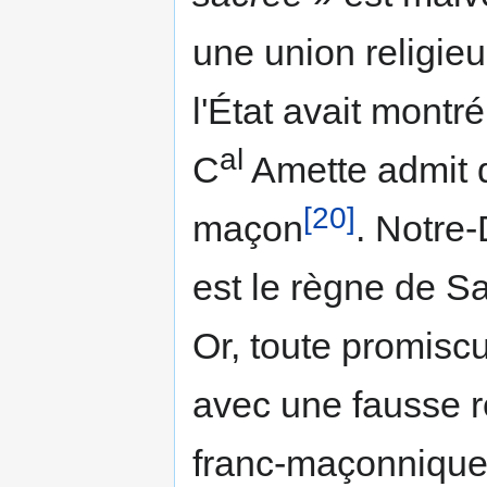
une union religieus
l'État avait montré
al
C
Amette admit q
[20]
maçon
. Notre-
est le règne de S
Or, toute promiscu
avec une fausse re
franc-maçonnique)