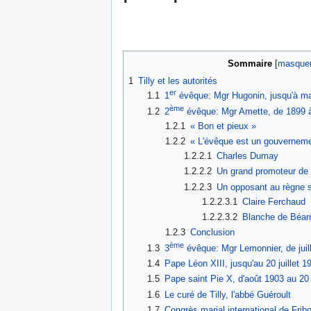
Sommaire
1
Tilly et les autorités
er
1.1
1
évêque: Mgr Hugonin, jusqu'à ma
ème
1.2
2
évêque: Mgr Amette, de 1899 
1.2.1
« Bon et pieux »
1.2.2
« L'évêque est un gouverneme
1.2.2.1
Charles Dumay
1.2.2.2
Un grand promoteur de 
1.2.2.3
Un opposant au règne 
1.2.2.3.1
Claire Ferchaud
1.2.2.3.2
Blanche de Béar
1.2.3
Conclusion
ème
1.3
3
évêque: Mgr Lemonnier, de jui
1.4
Pape Léon XIII, jusqu'au 20 juillet 1
1.5
Pape saint Pie X, d'août 1903 au 20
1.6
Le curé de Tilly, l'abbé Guéroult
1.7
Congrès marial international de Frib