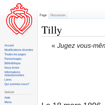
Page
Discussion
Tilly
Aller
Aller
«
Jugez vous-même
Accueil
à
à
Modifications récentes
la
la
Toutes les pages
navigation
recherche
Personnages
Bibliothèque
Nous écrire
Informations
rédactionnelles
Liens
Qui sommes-nous?
Spécial
Aide
Menu