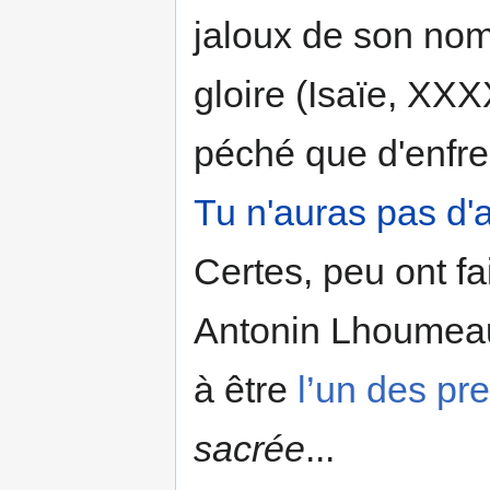
jaloux de son nom
gloire (Isaïe, XXXX
péché que d'enfr
Tu n'auras pas d'
Certes, peu ont fai
Antonin Lhoume
à être
l’un des pr
sacrée
...