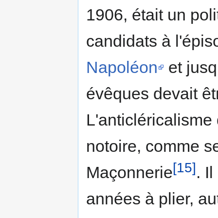
1906, était un pol
candidats à l'épis
Napoléon
et jus
évêques devait êt
L'anticléricalisme
notoire, comme se
[15]
Maçonnerie
. I
années à plier, aut