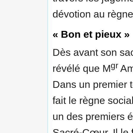
dévotion au règn
« Bon et pieux »
Dès avant son sac
gr
révélé que M
Ame
Dans un premier t
fait le règne soci
un des premiers 
Sacré-Cœur. Il le f