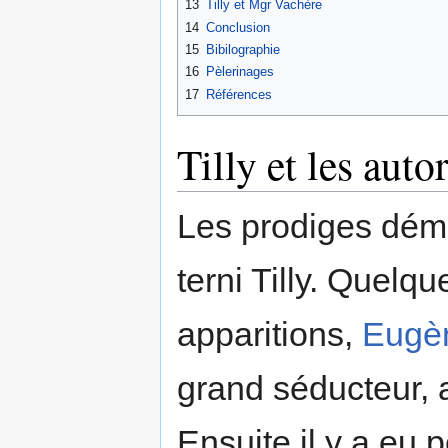
13
Tilly et Mgr Vachère
14
Conclusion
15
Bibilographie
16
Pèlerinages
17
Références
Tilly et les autor
Les prodiges dé
terni Tilly. Quelq
apparitions,
Eugèn
grand séducteur, a
Ensuite il y a eu 