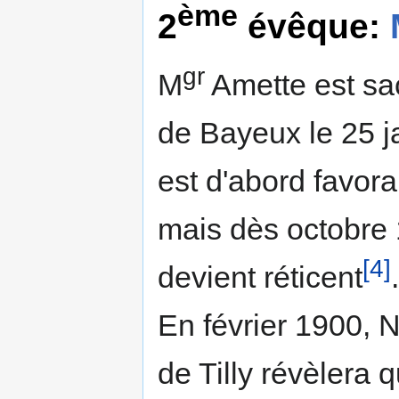
ème
2
évêque:
gr
M
Amette est sa
de Bayeux le 25 ja
est d'abord favorab
mais dès octobre 
[4]
devient réticent
.
En février 1900,
de Tilly révèlera 