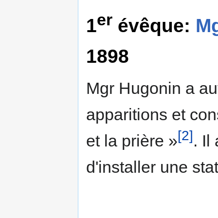
er
1
évêque:
Mg
1898
Mgr Hugonin a auto
apparitions et con
[2]
et la prière »
. I
d'installer une st