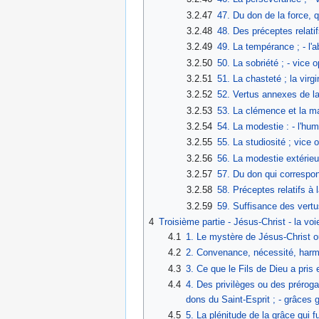
3.2.47
47. Du don de la force, q
3.2.48
48. Des préceptes relatif
3.2.49
49. La tempérance ; - l'a
3.2.50
50. La sobriété ; - vice o
3.2.51
51. La chasteté ; la virgi
3.2.52
52. Vertus annexes de la
3.2.53
53. La clémence et la man
3.2.54
54. La modestie : - l'humi
3.2.55
55. La studiosité ; vice 
3.2.56
56. La modestie extérieu
3.2.57
57. Du don qui correspo
3.2.58
58. Préceptes relatifs à
3.2.59
59. Suffisance des vertus 
4
Troisième partie - Jésus-Christ - la vo
4.1
1. Le mystère de Jésus-Christ o
4.2
2. Convenance, nécessité, harmo
4.3
3. Ce que le Fils de Dieu a pris 
4.4
4. Des privilèges ou des prérogat
dons du Saint-Esprit ; - grâces
4.5
5. La plénitude de la grâce qui 