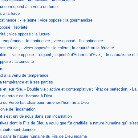
ui correspond à la vertu de force
s à la force
bstinence ; - le jeûne ; vice opposé : la gourmandise
pposé : l'ébriété
nité ; vice opposé : la luxure
 tempérance : la continence ; vice opposé : l'incontinence
suétude ; - vices opposés : la colère ; la cruauté ou la férocité
lité ; - vice opposé : l'orgueil ; le péché d'Adam et d'Ève ; - le naturalisme et 
opposé : la curiosité
re
nd à la vertu de tempérance
 la tempérance et à ses parties
et leur rôle. - Double vie : active et contemplative ; l'état de perfection. - La 
ie du retour de l'homme à Dieu
u du Verbe fait chair pour ramener l'homme à Dieu
nie de l'incarnation
et s'est uni de nous dans son incarnation
ives dont le Fils de Dieu a voulu que fût gratifiée la nature humaine qu'il s'est
 gratuitement données
fut dans la nature humaine du Fils de Dieu incarné