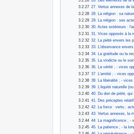
3.2.26
26. Des éléments de la ve
3.2.27
27. Vertus annexes de la ju
3.2.28
28. La religion : sa natur
3.2.29
29. La religion : ses acte
3.2.30
30. Actes extérieurs : l'a
3.2.31
31. Vices opposés à la reli
3.2.32
32. La piété envers les p
3.2.33
33. L'observance envers 
3.2.34
34. La gratitude ou la r
3.2.35
35. La vindicte ou le so
3.2.36
36. La vérité ; - vices o
3.2.37
37. L'amitié ; - vices opp
3.2.38
38. La libéralité ; - vices
3.2.39
39. L'équité naturelle (ou 
3.2.40
40. Du don de piété, qui 
3.2.41
41. Des préceptes relatif
3.2.42
42. La force : vertu ; act
3.2.43
43. Vertus annexes, la ma
3.2.44
44. La magnificence ; - 
3.2.45
45. La patience ; - la lo
3.2.46
46. La persévérance ; - v