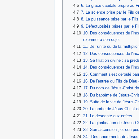
4.6
6. La grâce capitale propre au F
4.7
7. La science prise par le Fils d
4.8
8. La puissance prise par le Fil
4.9
9. Défectuosités prises par le F
4.10
10. Des conséquences de l'inc
exprimer à son sujet
4.11
11. De l'unité ou de la multiplic
4.12
12. Des conséquences de l'incar
4.13
13. Sa filiation divine : sa préd
4.14
14. Des conséquences de l'inca
4.15
15. Comment s'est déroulé par
4.16
16. De l'entrée du Fils de Die
4.17
17. Du nom de Jésus-Christ do
4.18
18. Du baptême de Jésus-Chri
4.19
19. Suite de la vie de Jésus-Chr
4.20
20. La sortie de Jésus-Christ 
4.21
21. La descente aux enfers
4.22
22. La glorification de Jésus-Ch
4.23
23. Son ascension ; et son pouv
4.24
24 . Des sacrements de Jésus-C