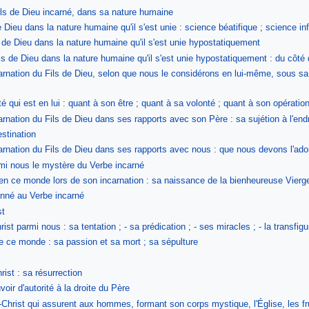
ils de Dieu incarné, dans sa nature humaine
e Dieu dans la nature humaine qu'il s'est unie : science béatifique ; science i
s de Dieu dans la nature humaine qu'il s'est unie hypostatiquement
ils de Dieu dans la nature humaine qu'il s'est unie hypostatiquement : du côté
arnation du Fils de Dieu, selon que nous le considérons en lui-même, sous 
ité qui est en lui : quant à son être ; quant à sa volonté ; quant à son opératio
nation du Fils de Dieu dans ses rapports avec son Père : sa sujétion à l'endro
estination
rnation du Fils de Dieu dans ses rapports avec nous : que nous devons l'ador
mi nous le mystère du Verbe incarné
u en ce monde lors de son incarnation : sa naissance de la bienheureuse Vierg
nné au Verbe incarné
st
ist parmi nous : sa tentation ; - sa prédication ; - ses miracles ; - la transfigu
de ce monde : sa passion et sa mort ; sa sépulture
rist : sa résurrection
oir d'autorité à la droite du Père
hrist qui assurent aux hommes, formant son corps mystique, l'Église, les f