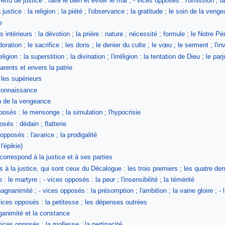
rtu de justice : faire le bien et éviter le mal ; - vices opposés : l'omission ; l
stice : la religion ; la piété ; l'observance ; la gratitude ; le soin de la vengeanc
e
s intérieurs : la dévotion ; la prière : nature ; nécessité ; formule ; le Notre Pè
doration ; le sacrifice ; les dons ; le denier du culte ; le vœu ; le serment ; l
gion : la superstition ; la divination ; l'irréligion : la tentation de Dieu ; le parj
arents et envers la patrie
les supérieurs
econnaissance
in de la vengeance
pposés : le mensonge ; la simulation ; l'hypocrisie
osés : dédain ; flatterie
 opposés : l'avarice ; la prodigalité
l'épikie)
correspond à la justice et à ses parties
s à la justice, qui sont ceux du Décalogue : les trois premiers ; les quatre der
e : le martyre ; - vices opposés : la peur ; l'insensibilité ; la témérité
gnanimité ; - vices opposés : la présomption ; l'ambition ; la vaine gloire ; - l
vices opposés : la petitesse ; les dépenses outrées
nganimité et la constance
ices opposés : la mollesse ; la pertinacité