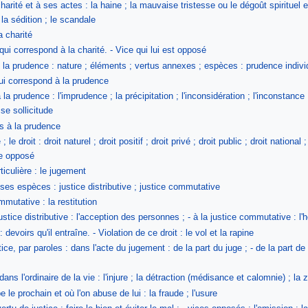
arité et à ses actes : la haine ; la mauvaise tristesse ou le dégoût spirituel et 
; la sédition ; le scandale
a charité
ui correspond à la charité. - Vice qui lui est opposé
la prudence : nature ; éléments ; vertus annexes ; espèces : prudence individue
ui correspond à la prudence
a prudence : l'imprudence ; la précipitation ; l'inconsidération ; l'inconstance 
sse sollicitude
fs à la prudence
 le droit : droit naturel ; droit positif ; droit privé ; droit public ; droit national 
ice opposé
ticulière : le jugement
: ses espèces : justice distributive ; justice commutative
mmutative : la restitution
tice distributive : l'acception des personnes ; - à la justice commutative : l'ho
 devoirs qu'il entraîne. - Violation de ce droit : le vol et la rapine
ce, par paroles : dans l'acte du jugement : de la part du juge ; - de la part de l
ns l'ordinaire de la vie : l'injure ; la détraction (médisance et calomnie) ; la z
 le prochain et où l'on abuse de lui : la fraude ; l'usure