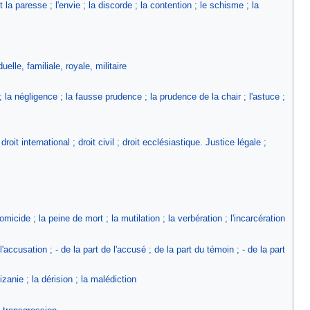
la paresse ; l'envie ; la discorde ; la contention ; le schisme ; la
lle, familiale, royale, militaire
; la négligence ; la fausse prudence ; la prudence de la chair ; l'astuce ;
; droit international ; droit civil ; droit ecclésiastique. Justice légale ;
micide ; la peine de mort ; la mutilation ; la verbération ; l'incarcération
'accusation ; - de la part de l'accusé ; de la part du témoin ; - de la part
izanie ; la dérision ; la malédiction