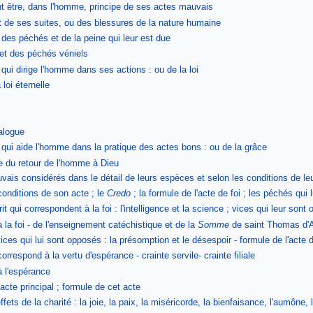
t être, dans l'homme, principe de ses actes mauvais
et de ses suites, ou des blessures de la nature humaine
 des péchés et de la peine qui leur est due
et des péchés véniels
 qui dirige l'homme dans ses actions : ou de la loi
 loi éternelle
calogue
r qui aide l'homme dans la pratique des actes bons : ou de la grâce
e du retour de l'homme à Dieu
ais considérés dans le détail de leurs espèces et selon les conditions de leu
 conditions de son acte ; le
Credo
; la formule de l'acte de foi ; les péchés qui l
 qui correspondent à la foi : l'intelligence et la science ; vices qui leur sont 
à la foi - de l'enseignement catéchistique et de la
Somme
de saint Thomas d'
vices qui lui sont opposés : la présomption et le désespoir - formule de l'acte 
orrespond à la vertu d'espérance - crainte servile- crainte filiale
à l'espérance
 acte principal ; formule de cet acte
ets de la charité : la joie, la paix, la miséricorde, la bienfaisance, l'aumône, l