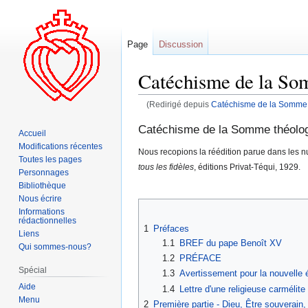
Page
Discussion
Catéchisme de la So
(Redirigé depuis
Catéchisme de la Somme t
Aller
Aller
Catéchisme de la Somme théolog
Accueil
à
à
Modifications récentes
Nous recopions la réédition parue dans les 
la
la
Toutes les pages
tous les fidèles
, éditions Privat-Téqui, 1929.
navigation
recherche
Personnages
Bibliothèque
Nous écrire
Informations
rédactionnelles
1
Préfaces
Liens
1.1
BREF du pape Benoît XV
Qui sommes-nous?
1.2
PRÉFACE
Spécial
1.3
Avertissement pour la nouvelle é
Aide
1.4
Lettre d'une religieuse carmélite
Menu
2
Première partie - Dieu, Être souverain,