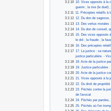
3.2.10
10. Vices opposés à la ch
guerre ; la rixe (le duel) 
3.2.11
11. Préceptes relatifs à l
3.2.12
12. Du don de sagesse, q
3.2.13
13. Des vertus morales : 
3.2.14
14. Du don de conseil, q
3.2.15
15. Des vices opposés à l
le dol ; la fraude ; la fau
3.2.16
16. Des préceptes relati
3.2.17
17. La justice : sa nature ;
justice particulière. - V
3.2.18
18. Acte de la justice par
3.2.19
19. Justice particulière 
3.2.20
20. Acte de la justice co
3.2.21
21. Vices opposés à la jus
3.2.22
22. Du droit de propriété :
3.2.23
23. Péchés contre la justi
de l'avocat
3.2.24
24. Péchés par paroles, da
3.2.25
25. Péchés où l'on trompe