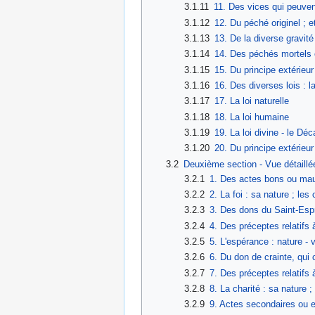
3.1.11
11. Des vices qui peuven
3.1.12
12. Du péché originel ; 
3.1.13
13. De la diverse gravité
3.1.14
14. Des péchés mortels 
3.1.15
15. Du principe extérieur
3.1.16
16. Des diverses lois : la
3.1.17
17. La loi naturelle
3.1.18
18. La loi humaine
3.1.19
19. La loi divine - le Dé
3.1.20
20. Du principe extérieu
3.2
Deuxième section - Vue détaillé
3.2.1
1. Des actes bons ou mauv
3.2.2
2. La foi : sa nature ; les
3.2.3
3. Des dons du Saint-Esprit
3.2.4
4. Des préceptes relatifs 
3.2.5
5. L'espérance : nature - 
3.2.6
6. Du don de crainte, qui c
3.2.7
7. Des préceptes relatifs 
3.2.8
8. La charité : sa nature ;
3.2.9
9. Actes secondaires ou eff