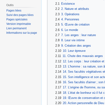
2.1
Existence
Outils
2.2
2. Nature et attributs
Pages liées
2.3
3. Opérations
Suivi des pages liées
2.4
4. Personnes
Pages spéciales
Version imprimable
2.5
5. Œuvre de création
Lien permanent
2.6
6. Le monde
Informations sur la page
2.7
7. Les anges : leur nature
2.8
8. Leur vie intime
2.9
9. Création des anges
2.10
10. Leur épreuve
2.11
11. Chute des mauvais anges
2.12
12. Les corps : leur création et
2.13
13. L'homme : sa nature, son âm
2.14
14. Ses facultés végétatives e
2.15
15. Son intelligence et son act
2.16
16. Ses facultés d'aimer ; son l
2.17
17. L'origine de l'homme, ou sa
2.18
18. L'état de bonheur où il fut 
2.19
19. Œuvre de conservation et
2.20
20. Action personnelle de Die