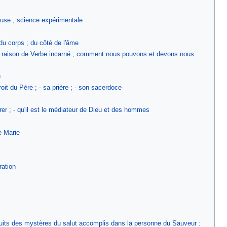
nfuse ; science expérimentale
 du corps ; du côté de l'âme
sa raison de Verbe incarné ; comment nous pouvons et devons nous
n
it du Père ; - sa prière ; - son sacerdoce
er ; - qu'il est le médiateur de Dieu et des hommes
e Marie
ration
ruits des mystères du salut accomplis dans la personne du Sauveur :