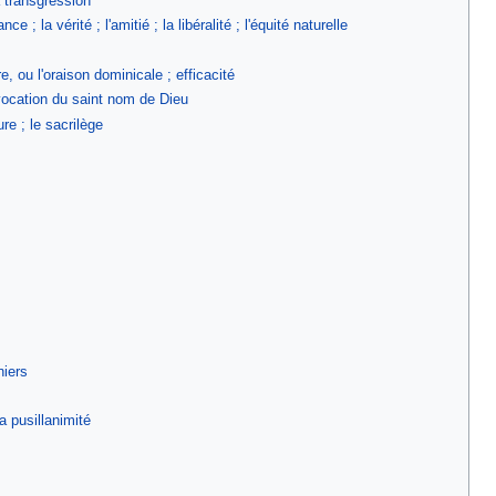
a transgression
e ; la vérité ; l'amitié ; la libéralité ; l'équité naturelle
re, ou l'oraison dominicale ; efficacité
'invocation du saint nom de Dieu
ure ; le sacrilège
niers
a pusillanimité