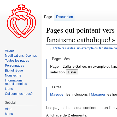
Page
Discussion
Pages qui pointent vers 
fanatisme catholique! »
←
L'affaire Galilée, un exemple du fanatisme ca
Accueil
Modifications récentes
Aller
Aller
Pages liées
Toutes les pages
à
à
Personnages
Page :
la
la
Bibliothèque
sélection
navigation
recherche
Nous écrire
Informations
rédactionnelles
Filtres
Liens
Qui sommes-nous?
Masquer
les inclusions |
Masquer
les lie
Spécial
Les pages ci-dessous contiennent un lien 
Aide
Menu
Affichage de 2 éléments.