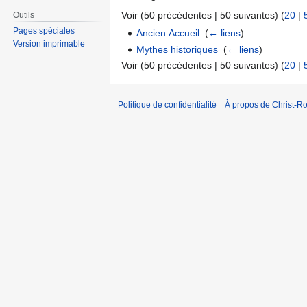
Voir (50 précédentes | 50 suivantes) (
20
|
Outils
Pages spéciales
Ancien:Accueil
‎
(
← liens
)
Version imprimable
Mythes historiques
‎
(
← liens
)
Voir (50 précédentes | 50 suivantes) (
20
|
Politique de confidentialité
À propos de Christ-Ro