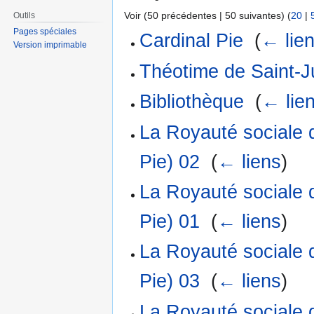
Voir (50 précédentes | 50 suivantes) (
20
|
Outils
Pages spéciales
Cardinal Pie
‎
(
← lie
Version imprimable
Théotime de Saint-J
Bibliothèque
‎
(
← lie
La Royauté sociale 
Pie) 02
‎
(
← liens
)
La Royauté sociale 
Pie) 01
‎
(
← liens
)
La Royauté sociale 
Pie) 03
‎
(
← liens
)
La Royauté sociale 