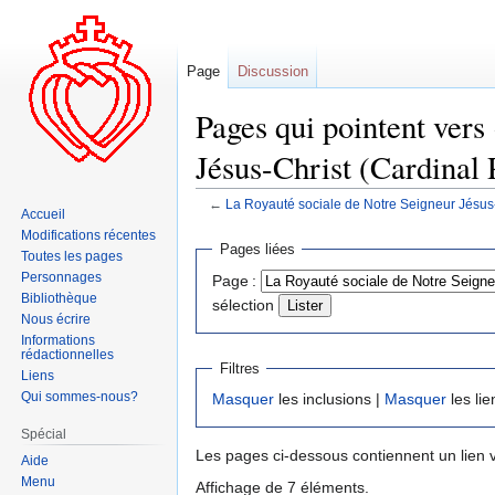
Page
Discussion
Pages qui pointent vers
Jésus-Christ (Cardinal 
←
La Royauté sociale de Notre Seigneur Jésus-
Accueil
Modifications récentes
Aller
Aller
Pages liées
Toutes les pages
à
à
Personnages
Page :
la
la
Bibliothèque
sélection
navigation
recherche
Nous écrire
Informations
rédactionnelles
Filtres
Liens
Qui sommes-nous?
Masquer
les inclusions |
Masquer
les lie
Spécial
Les pages ci-dessous contiennent un lien 
Aide
Menu
Affichage de 7 éléments.