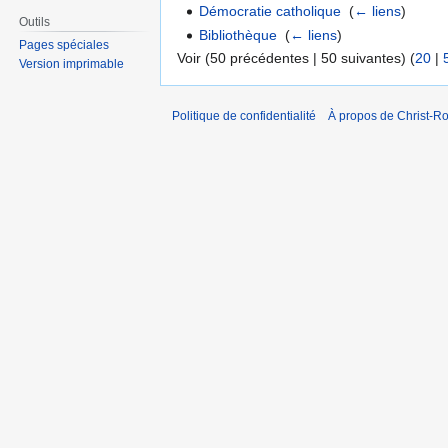
Démocratie catholique
‎
(
← liens
)
Outils
Bibliothèque
‎
(
← liens
)
Pages spéciales
Voir (50 précédentes | 50 suivantes) (
20
|
Version imprimable
Politique de confidentialité
À propos de Christ-Ro