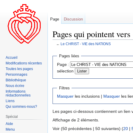
Page
Discussion
Pages qui pointent ve
←
Le CHRIST - VIE des NATIONS
Aller
Aller
Pages liées
Accueil
à
à
Modifications récentes
Page :
la
la
Toutes les pages
sélection
navigation
recherche
Personnages
Bibliothèque
Nous écrire
Filtres
Informations
rédactionnelles
Masquer
les inclusions |
Masquer
les lie
Liens
Qui sommes-nous?
Les pages ci-dessous contiennent un lien 
Spécial
Affichage de 2 éléments.
Aide
Voir (50 précédentes | 50 suivantes) (
20
|
Menu