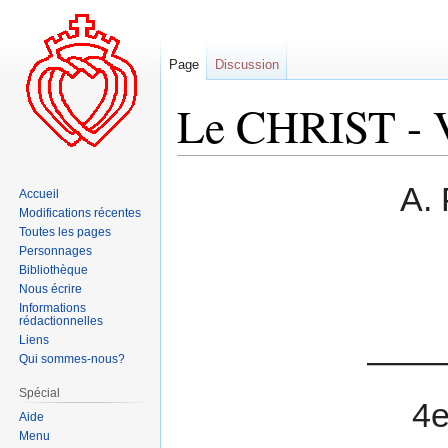
Page
Discussion
Le CHRIST -
Aller
Aller
A. 
Accueil
à
à
Modifications récentes
la
la
Toutes les pages
navigation
recherche
Personnages
Bibliothèque
Nous écrire
Informations
rédactionnelles
Liens
——
Qui sommes-nous?
Spécial
4e
Aide
Menu