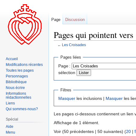
Page
Discussion
Pages qui pointent vers
←
Les Croisades
Aller
Aller
Pages liées
Accueil
à
à
Modifications récentes
Page :
la
la
Toutes les pages
sélection
navigation
recherche
Personnages
Bibliothèque
Nous écrire
Filtres
Informations
rédactionnelles
Masquer
les inclusions |
Masquer
les lie
Liens
Qui sommes-nous?
Les pages ci-dessous contiennent un lien 
Spécial
Affichage de 1 élément.
Aide
Voir (50 précédentes | 50 suivantes) (
20
|
Menu