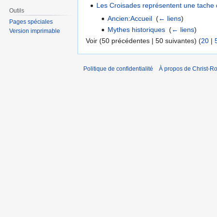
Les Croisades représentent une tache da
Outils
Ancien:Accueil
‎
(
← liens
)
Pages spéciales
Mythes historiques
‎
(
← liens
)
Version imprimable
Voir (50 précédentes | 50 suivantes) (
20
|
Politique de confidentialité
À propos de Christ-Ro