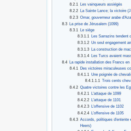
8.2.1
Les vainqueurs assiégés
8.2.2
La Sainte Lance; la victoire 
8.2.3
Omar, gouverneur arabe d'Azaz
8.3
La prise de Jérusalem (1099)
8.3.1
Le siège
8.3.1.1
Les Sarrazins tendent d
8.3.1.2
Un seul engagement arm
8.3.1.3
La construction de machi
8.3.1.4
Les Turcs avaient mass
8.4
La rapide installation des Francs en
8.4.1
Des victoires miraculeuses co
8.4.1.1
Une poignée de chevali
8.4.1.1.1
Trois cents chev
8.4.2
Quatre victoires contre les E
8.4.2.1
L'attaque de 1099
8.4.2.2
L'attaque de 1101
8.4.2.3
L'offensive de 1102
8.4.2.4
L'offensive de 1105
8.4.3
Accords, politiques d'entent
Heers)