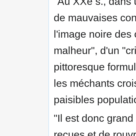
"Au XXe s., dans 
de mauvaises con
l'image noire des 
malheur", d'un "cr
pittoresque formul
les méchants croi
paisibles populat
"Il est donc gran
reçues et de rouvri