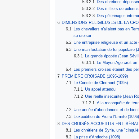
5.3.2.1
Des chrétiens déposséd
5.3.2.2
Des milliers de pèleri
5.3.2.3
Des pèlerinages interr
6
DIMENSIONS RELIGIEUSES DE LA CR
6.1
Les chevaliers n'allaient pas en Terre 
se croiser
6.2
Une entreprise religieuse et un act
6.3
Une manifestation de foi populaire (J
6.3.1
La grande épopée (Jean Sévill
6.3.1.1
Le Moyen Age croit en 
6.4
Les premiers croisés étaient des pè
7
PREMIÈRE CROISADE (1095-1099)
7.1
Le Concile de Clermont (1095)
7.1.1
Un appel attendu
7.1.2
Une réelle insécurité (Jean Ri
7.1.2.1
A la reconquête de ter
7.2
Une année d'abondances et de bienfa
7.3
L'expédition de Pierre l'Ermite (1096)
8
DES CROISÉS ACCUEILLIS EN LIBÉRATEU
8.1
Les chrétiens de Syrie, une "cinqui
8.2
La prise d'Antioche (1098)