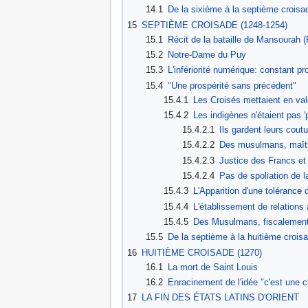
14.1
De la sixième à la septième croisa
15
SEPTIÈME CROISADE (1248-1254)
15.1
Récit de la bataille de Mansourah 
15.2
Notre-Dame du Puy
15.3
L'infériorité numérique: constant 
15.4
"Une prospérité sans précédent"
15.4.1
Les Croisés mettaient en val
15.4.2
Les indigènes n'étaient pas 
15.4.2.1
Ils gardent leurs cou
15.4.2.2
Des musulmans, maîtres
15.4.2.3
Justice des Francs et 
15.4.2.4
Pas de spoliation de l
15.4.3
L'Apparition d'une tolérance
15.4.4
L'établissement de relations
15.4.5
Des Musulmans, fiscalement 
15.5
De la septième à la huitième crois
16
HUITIÈME CROISADE (1270)
16.1
La mort de Saint Louis
16.2
Enracinement de l'idée "c'est une c
17
LA FIN DES ÉTATS LATINS D'ORIENT