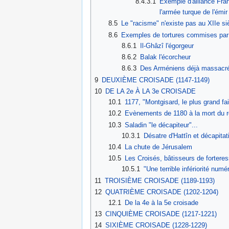
8.4.3.1
Exemple d'alliance Fra
l'armée turque de l'émi
8.5
Le "racisme" n'existe pas au XIIe si
8.6
Exemples de tortures commises par 
8.6.1
Il-Ghâzî l'égorgeur
8.6.2
Balak l'écorcheur
8.6.3
Des Arméniens déjà massacrés
9
DEUXIÈME CROISADE (1147-1149)
10
DE LA 2e À LA 3e CROISADE
10.1
1177, "Montgisard, le plus grand fa
10.2
Evènements de 1180 à la mort du r
10.3
Saladin "le décapiteur"...
10.3.1
Désatre d'Hattîn et décapita
10.4
La chute de Jérusalem
10.5
Les Croisés, bâtisseurs de fortere
10.5.1
"Une terrible infériorité num
11
TROISIÈME CROISADE (1189-1193)
12
QUATRIÈME CROISADE (1202-1204)
12.1
De la 4e à la 5e croisade
13
CINQUIÈME CROISADE (1217-1221)
14
SIXIÈME CROISADE (1228-1229)