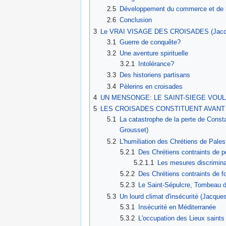
2.5
Développement du commerce et de l’
2.6
Conclusion
3
Le VRAI VISAGE DES CROISADES (Jacq
3.1
Guerre de conquête?
3.2
Une aventure spirituelle
3.2.1
Intolérance?
3.3
Des historiens partisans
3.4
Pèlerins en croisades
4
UN MENSONGE: LE SAINT-SIEGE VOUL
5
LES CROISADES CONSTITUENT AVANT 
5.1
La catastrophe de la perte de Consta
Grousset)
5.2
L'humiliation des Chrétiens de Pales
5.2.1
Des Chrétiens contraints de po
5.2.1.1
Les mesures discrimina
5.2.2
Des Chrétiens contraints de fo
5.2.3
Le Saint-Sépulcre, Tombeau du
5.3
Un lourd climat d'insécurité (Jacque
5.3.1
Insécurité en Méditerranée
5.3.2
L'occupation des Lieux saint