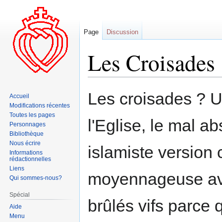
Page
Discussion
Les Croisades
Aller
Aller
Les croisades ? 
Accueil
à
à
Modifications récentes
la
la
Toutes les pages
l'Eglise, le mal a
navigation
recherche
Personnages
Bibliothèque
Nous écrire
islamiste version 
Informations
rédactionnelles
Liens
moyennageuse ave
Qui sommes-nous?
Spécial
brûlés vifs parce 
Aide
Menu