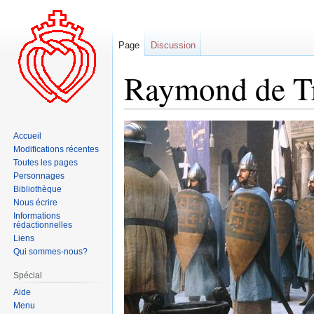
Page
Discussion
Raymond de Tr
Aller
Aller
Accueil
à
à
Modifications récentes
la
la
Toutes les pages
navigation
recherche
Personnages
Bibliothèque
Nous écrire
Informations
rédactionnelles
Liens
Qui sommes-nous?
Spécial
Aide
Menu