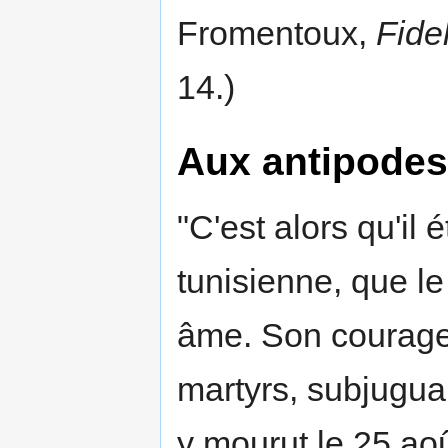
Fromentoux,
Fidel
14.)
Aux antipodes 
"C'est alors qu'il é
tunisienne, que le
âme. Son courage,
martyrs, subjugua
y mourut le 25 aoû