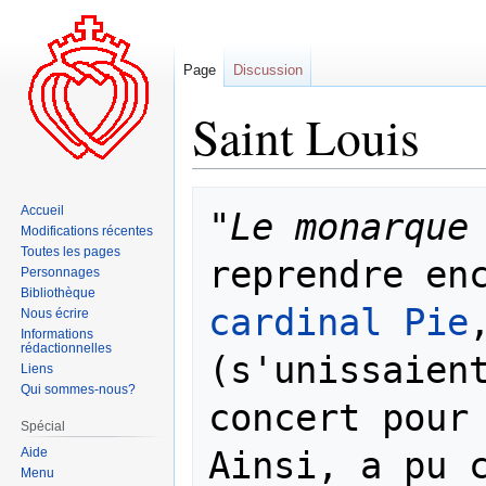
Page
Discussion
Saint Louis
Aller
Aller
Accueil
"
Le monarque
à
à
Modifications récentes
la
la
Toutes les pages
navigation
recherche
Personnages
Bibliothèque
cardinal Pie
,
Nous écrire
Informations
rédactionnelles
(s'unissaient
Liens
Qui sommes-nous?
concert pour 
Spécial
Ainsi, a pu 
Aide
Menu