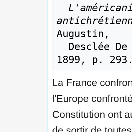
L'américani
antichrétien
Augustin, 

  Desclée De Brouwer et Cie, Paris 
La France confron
l'Europe confrontée
Constitution ont 
de sortir de toute