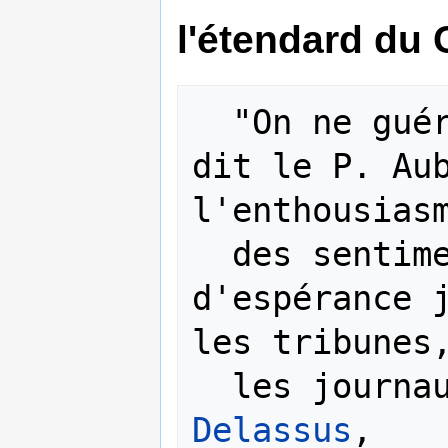
l'étendard du 
  "On ne gu
dit le P. Aub
l'enthousiasm
  des sentiments, de grands cris 
d'espérance j
les tribunes,
  les journ
Delassus
, 
