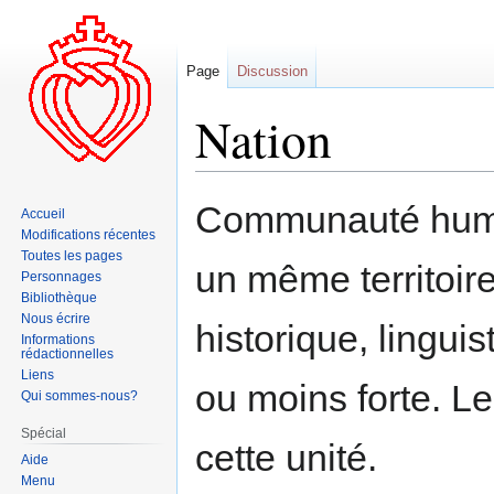
Page
Discussion
Nation
Aller
Aller
Communauté humain
Accueil
à
à
Modifications récentes
la
la
Toutes les pages
un même territoir
navigation
recherche
Personnages
Bibliothèque
Nous écrire
historique, lingui
Informations
rédactionnelles
Liens
ou moins forte. L
Qui sommes-nous?
Spécial
cette unité.
Aide
Menu